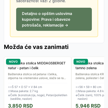
saobraznost važi 2 godine.
Detaljno o opštim uslovima
kupovine: Prava i obaveze
potrošača, reklamacije →
Možda će vas zanimati
NOVO
NOVO
Baštenska stolica MIDDAGSBERGET
Baštenska stolica 
natur - petan i čelik
tamno zelena
Baštenska stolica od petana i čelika,
Baštenska stolica KRI
otporna na vremenske uslove, slaže se radi
zelena, poliester i čelik,
uštede prostora.
↔
Š 57 × D 57 × V 84 cm
↔
56 × 59 × 80 cm
⚖
Masa paketa: 2.7 kg
⚖
Masa paketa: 4.8 kg
◈
Čelik (konstrukcija, noge), Petan/polietilen
◈
Čelik (ram), 100% polie
(sedište, naslon)
naslon)
3,850
RSD
5,946
RSD