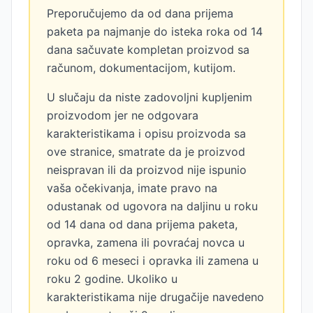
Preporučujemo da od dana prijema
paketa pa najmanje do isteka roka od 14
dana sačuvate kompletan proizvod sa
računom, dokumentacijom, kutijom.
U slučaju da niste zadovoljni kupljenim
proizvodom jer ne odgovara
karakteristikama i opisu proizvoda sa
ove stranice, smatrate da je proizvod
neispravan ili da proizvod nije ispunio
vaša očekivanja, imate pravo na
odustanak od ugovora na daljinu u roku
od 14 dana od dana prijema paketa,
opravka, zamena ili povraćaj novca u
roku od 6 meseci i opravka ili zamena u
roku 2 godine. Ukoliko u
karakteristikama nije drugačije navedeno