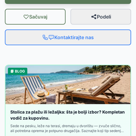
Sačuvaj
Podeli
Kontaktirajte nas
📘 BLOG
Stolica za plažu ili ležaljka: šta je bolji izbor? Kompletan
vodič za kupovinu.
Sede na pesku, leže na terasi, dremaju u dvorištu — zvuče slično,
ali potrebna oprema je potpuno drugačija. Saznajte koji tip sedenja
odgovara vašem načinu odmora i zašto ta odluka pravi razliku.