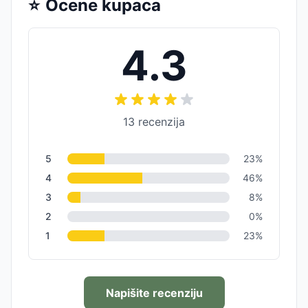
⭐
Ocene kupaca
4.3
13
recenzija
5
23
%
4
46
%
3
8
%
2
0
%
1
23
%
Napišite recenziju