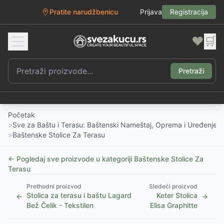
Pratite narudžbenicu
Prijava
Registracija
❤️
🛒
Pretraži
Početak
>
Sve za Baštu i Terasu: Baštenski Nameštaj, Oprema i Uređenje D
>
Baštenske Stolice Za Terasu
← Pogledaj sve proizvode u kategoriji
Baštenske Stolice Za
Terasu
Prethodni proizvod
Sledeći proizvod
Stolica za terasu i baštu Lagard
Keter Stolica
←
→
Bež Čelik - Tekstilen
Elisa Graphitte