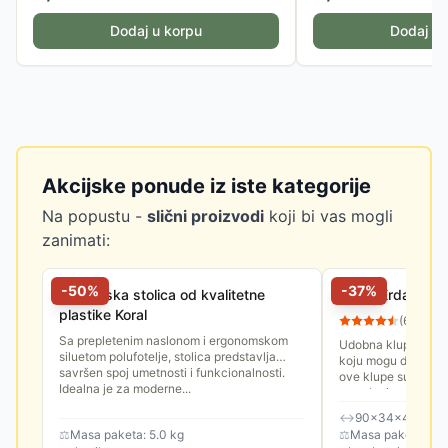
Dodaj u korpu
Dodaj u 
Akcijske ponude iz iste kategorije
Na popustu -
slični proizvodi
koji bi vas mogli
zanimati:
-
50
%
-
37
%
Baštenska stolica od kvalitetne
Klupa Erdal sa p
plastike Koral
(
63
)
Sa prepletenim naslonom i ergonomskom
Udobna klupa sa ta
siluetom polufotelje, stolica predstavlja
koju mogu da sednu
savršen spoj umetnosti i funkcionalnosti.
ove klupe su 90x4
Idealna je za moderne...
se nalazi praktična 
↔
90×34×45 cm
⚖
Masa paketa: 5.0 kg
⚖
Masa paketa: 7.0