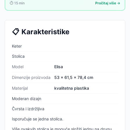
⏱️
15
min
Pročitaj više →
📋
Karakteristike
Keter
Stolica
Model
Elisa
Dimenzije proizvoda
53 x 61,5 x 78,4 cm
Materijal
kvalitetna plastika
Moderan dizajn
Čvrsta i izdržljiva
Isporučuje se jedna stolica.
Više ovakvih stolica je moguće složiti jednu na drugu