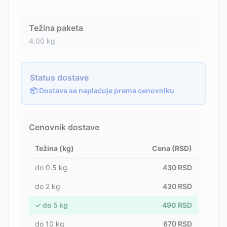
Težina paketa
4.00
kg
Status dostave
📦 Dostava se naplaćuje prema cenovniku
Cenovnik dostave
Težina (kg)
Cena (RSD)
do
0.5
kg
430
RSD
do
2
kg
430
RSD
✓
do
5
kg
490
RSD
do
10
kg
670
RSD