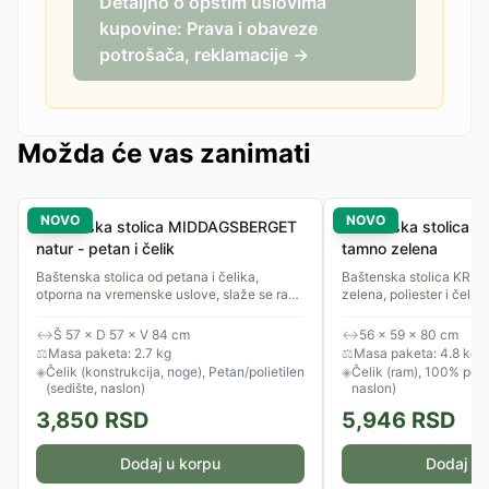
Detaljno o opštim uslovima
kupovine: Prava i obaveze
potrošača, reklamacije →
Možda će vas zanimati
NOVO
NOVO
Baštenska stolica MIDDAGSBERGET
Baštenska stolica 
natur - petan i čelik
tamno zelena
Baštenska stolica od petana i čelika,
Baštenska stolica KRI
otporna na vremenske uslove, slaže se radi
zelena, poliester i čelik,
uštede prostora.
↔
Š 57 × D 57 × V 84 cm
↔
56 × 59 × 80 cm
⚖
Masa paketa: 2.7 kg
⚖
Masa paketa: 4.8 kg
◈
Čelik (konstrukcija, noge), Petan/polietilen
◈
Čelik (ram), 100% polie
(sedište, naslon)
naslon)
3,850
RSD
5,946
RSD
Dodaj u korpu
Dodaj u 