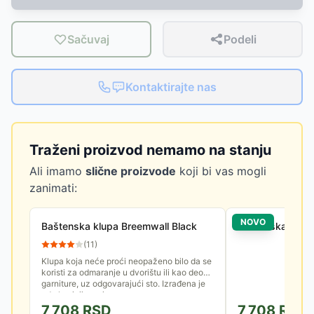
Sačuvaj
Podeli
Kontaktirajte nas
Traženi proizvod nemamo na stanju
Ali imamo
slične proizvode
koji bi vas mogli
zanimati:
NOVO
Baštenska klupa Breemwall Black
Baštenska stolic
(
11
)
Klupa koja neće proći neopaženo bilo da se
koristi za odmaranje u dvorištu ili kao deo
garniture, uz odgovarajući sto. Izrađena je
od aluminijuma i...
7,708
RSD
7,708
RSD