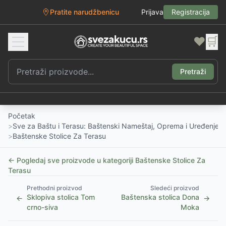
Pratite narudžbenicu
Prijava
Registracija
❤️
🛒
Pretraži
Početak
>
Sve za Baštu i Terasu: Baštenski Nameštaj, Oprema i Uređenje D
>
Baštenske Stolice Za Terasu
← Pogledaj sve proizvode u kategoriji
Baštenske Stolice Za
Terasu
Prethodni proizvod
Sledeći proizvod
Sklopiva stolica Tom
Baštenska stolica Dona
←
→
crno-siva
Moka