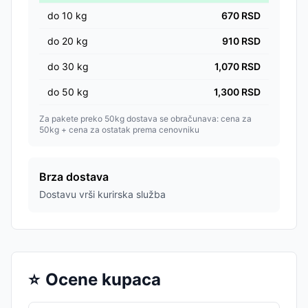
do
10
kg
670
RSD
do
20
kg
910
RSD
do
30
kg
1,070
RSD
do
50
kg
1,300
RSD
Za pakete preko 50kg dostava se obračunava: cena za
50kg + cena za ostatak prema cenovniku
Brza dostava
Dostavu vrši kurirska služba
⭐
Ocene kupaca