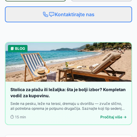
Kontaktirajte nas
📘 BLOG
Stolica za plažu ili ležaljka: šta je bolji izbor? Kompletan
vodič za kupovinu.
Sede na pesku, leže na terasi, dremaju u dvorištu — zvuče slično,
ali potrebna oprema je potpuno drugačija. Saznajte koji tip sedenja
odgovara vašem načinu odmora i zašto ta odluka pravi razliku.
⏱️
15
min
Pročitaj više →