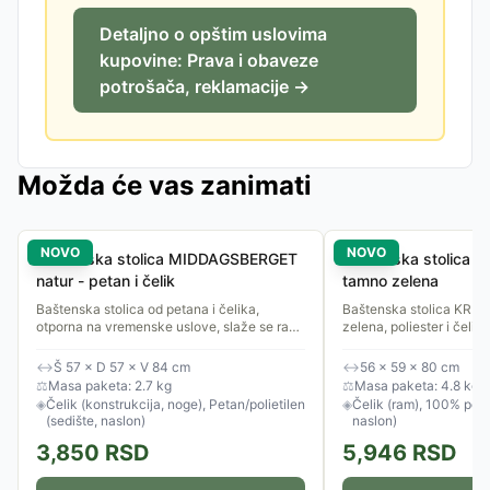
Detaljno o opštim uslovima
kupovine: Prava i obaveze
potrošača, reklamacije →
Možda će vas zanimati
NOVO
NOVO
Baštenska stolica MIDDAGSBERGET
Baštenska stolica 
natur - petan i čelik
tamno zelena
Baštenska stolica od petana i čelika,
Baštenska stolica KRI
otporna na vremenske uslove, slaže se radi
zelena, poliester i čelik,
uštede prostora.
↔
Š 57 × D 57 × V 84 cm
↔
56 × 59 × 80 cm
⚖
Masa paketa: 2.7 kg
⚖
Masa paketa: 4.8 kg
◈
Čelik (konstrukcija, noge), Petan/polietilen
◈
Čelik (ram), 100% polie
(sedište, naslon)
naslon)
3,850
RSD
5,946
RSD