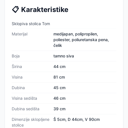
📋
Karakteristike
Sklopiva stolica Tom
Materijal
medijapan, polipropilen,
poliester, poliuretanska pena,
čelik
Boja
tamno siva
Širina
44 cm
Visina
81 cm
Dubina
45 cm
Visina sedišta
46 cm
Dubina sedišta
39 cm
Dimenzije sklopljene
Š 5cm, D 44cm, V 90cm
stolice