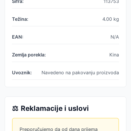
Šifra:
113753
Težina:
4.00
kg
EAN:
N/A
Zemlja porekla:
Kina
Uvoznik:
Navedeno na pakovanju proizvoda
⚖️
Reklamacije i uslovi
Preporučujemo da od dana prijema