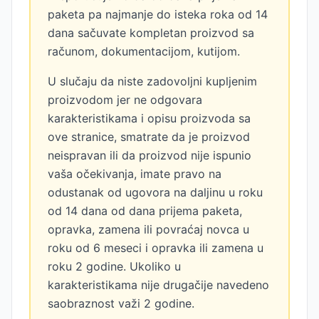
paketa pa najmanje do isteka roka od 14
dana sačuvate kompletan proizvod sa
računom, dokumentacijom, kutijom.
U slučaju da niste zadovoljni kupljenim
proizvodom jer ne odgovara
karakteristikama i opisu proizvoda sa
ove stranice, smatrate da je proizvod
neispravan ili da proizvod nije ispunio
vaša očekivanja, imate pravo na
odustanak od ugovora na daljinu u roku
od 14 dana od dana prijema paketa,
opravka, zamena ili povraćaj novca u
roku od 6 meseci i opravka ili zamena u
roku 2 godine. Ukoliko u
karakteristikama nije drugačije navedeno
saobraznost važi 2 godine.