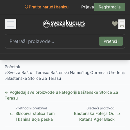
Pratite narudžbenicu
Prijava
Registracija
❤️
🛒
Pretraži
Početak
>
Sve za Baštu i Terasu: Baštenski Nameštaj, Oprema i Uređenje D
>
Baštenske Stolice Za Terasu
← Pogledaj sve proizvode u kategoriji
Baštenske Stolice Za
Terasu
Prethodni proizvod
Sledeći proizvod
Sklopiva stolica Tom
Baštenska Fotelja Od
←
→
Tkanina Boja peska
Ratana Ager Black