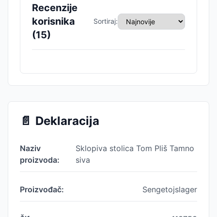
Recenzije
korisnika
Sortiraj:
(
15
)
📄
Deklaracija
Naziv
Sklopiva stolica Tom Pliš Tamno
proizvoda:
siva
Proizvođač:
Sengetojslager