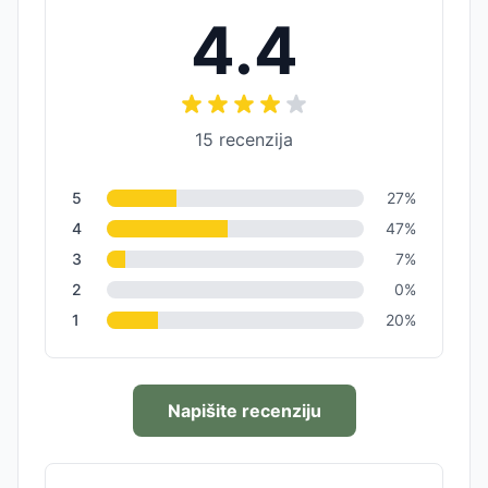
4.4
15
recenzija
5
27
%
4
47
%
3
7
%
2
0
%
1
20
%
Napišite recenziju