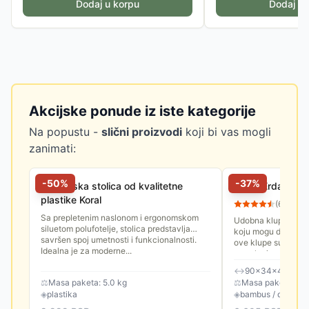
Dodaj u korpu
Dodaj u 
Akcijske ponude iz iste kategorije
Na popustu -
slični proizvodi
koji bi vas mogli
zanimati:
-
50
%
-
37
%
Baštenska stolica od kvalitetne
Klupa Erdal sa p
plastike Koral
(
63
)
Sa prepletenim naslonom i ergonomskom
Udobna klupa sa ta
siluetom polufotelje, stolica predstavlja
koju mogu da sednu
savršen spoj umetnosti i funkcionalnosti.
ove klupe su 90x4
Idealna je za moderne...
se nalazi praktična 
↔
90×34×45 cm
⚖
Masa paketa: 5.0 kg
⚖
Masa paketa: 7.0
◈
plastika
◈
bambus / drvo