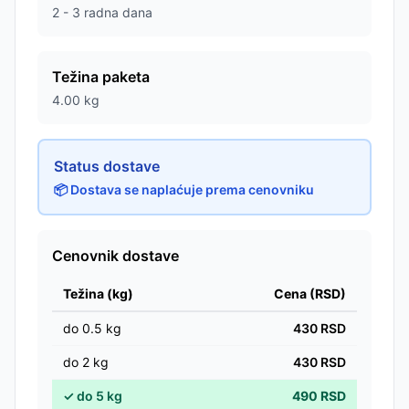
2 - 3 radna dana
Težina paketa
4.00
kg
Status dostave
📦 Dostava se naplaćuje prema cenovniku
Cenovnik dostave
Težina (kg)
Cena (RSD)
do
0.5
kg
430
RSD
do
2
kg
430
RSD
✓
do
5
kg
490
RSD