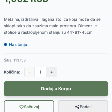
Metalna, izdržljiva i lagana stolica koja može da se
sklopi tako da zauzima malo prostora. Dimenzije
stolice u rasklopljenom stanju su 44x81x45cm.
Na stanju
Šifra:
113753
Količina:
-
+
Dodaj u Korpu
Sačuvaj
Podeli