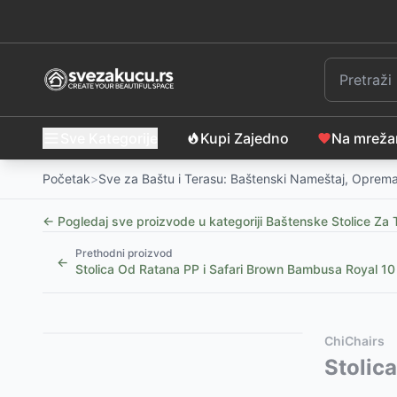
Sve Kategorije
Kupi Zajedno
Na mrež
Početak
>
Sve za Baštu i Terasu: Baštenski Nameštaj, Oprema
← Pogledaj sve proizvode u kategoriji
Baštenske Stolice Za 
Prethodni proizvod
←
Stolica Od Ratana PP i Safari Brown Bambusa Royal 10
Slični proizvodi
Alternative za rasprodati proizvod
ChiChairs
Baštenska stolica MIDDAGSBERGET natur - petan i če
Ovaj proizvod nije dostupan, pogledajte slične proiz
Stolic
Baštenska stolica KRISTIANSTAD tamno zelena
Baštenska stolica Aero sa jastukom za sedenje
-
-
89
59