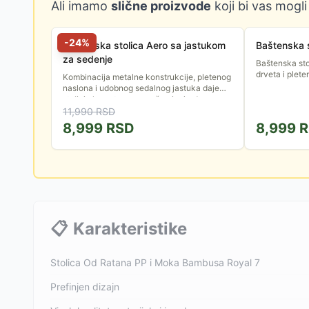
Ali imamo
slične proizvode
koji bi vas mogli
-
24
%
Baštenska stolica Aero sa jastukom
Baštenska 
za sedenje
Baštenska st
drveta i plete
Kombinacija metalne konstrukcije, pletenog
naslona i udobnog sedalnog jastuka daje
stolici elegantan, prozračan i prirodan
izgled koji se lako uklapa...
11,990
RSD
8,999
RSD
8,999
R
📋
Karakteristike
Stolica Od Ratana PP i Moka Bambusa Royal 7
Prefinjen dizajn