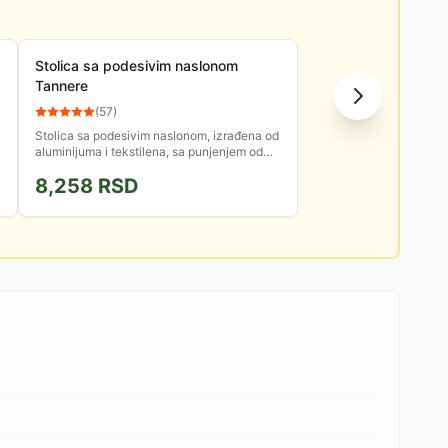
Stolica sa podesivim naslonom
Tannere
(
57
)
Stolica sa podesivim naslonom, izrađena od
aluminijuma i tekstilena, sa punjenjem od
pene koja se brzo suši.
8,258
RSD