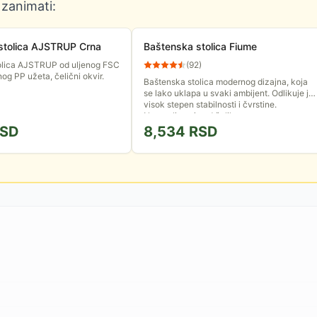
 zanimati:
stolica AJSTRUP Crna
Baštenska stolica Fiume
olica AJSTRUP od uljenog FSC
(
92
)
nog PP užeta, čelični okvir.
Baštenska stolica modernog dizajna, koja
se lako uklapa u svaki ambijent. Odlikuje je
visok stepen stabilnosti i čvrstine.
Napravljena je od čelika,...
SD
8,534
RSD