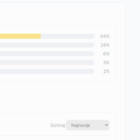
64
%
24
%
6
%
3
%
2
%
Sortiraj: