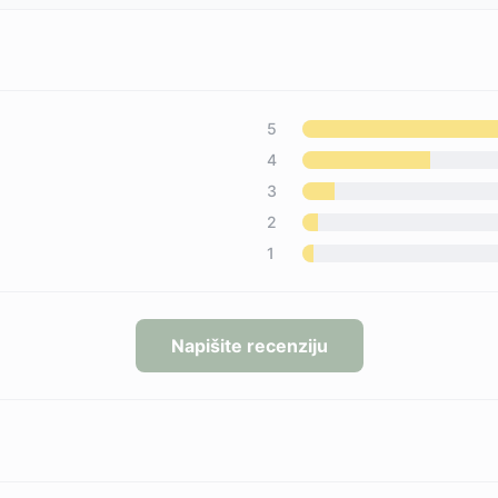
5
4
3
2
1
Napišite recenziju