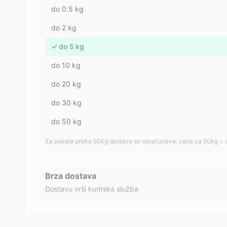
do
0.5
kg
do
2
kg
✓
do
5
kg
do
10
kg
do
20
kg
do
30
kg
do
50
kg
Za pakete preko 50kg dostava se obračunava: cena za 50kg + 
Brza dostava
Dostavu vrši kurirska služba