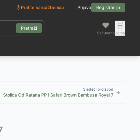
Pratite narudžbenicu
Prijava
Registracija
❤️
🛒
Pretraži
Sačuvano
Korpa
g
Sledeći proizvod
→
Stolica Od Ratana PP i Safari Brown Bambusa Royal 7
7