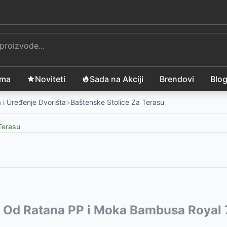
ama
Noviteti
Sada na Akciji
Brendovi
Blo
 i Uređenje Dvorišta
>
Baštenske Stolice Za Terasu
Terasu
lik
vode:
a Od Ratana PP i Moka Bambusa Royal 
-
3850
RSD
99
46
RSD
RSD