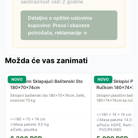
saobraznost važi 2 godine.
Detaljno o opštim uslovima
kupovine: Prava i obaveze
potrošača, reklamacije →
Možda će vas zanimati
NOVO
NOVO
Reckmann Sklapajući Baštenski Sto
Gardlov Sklopivi Plas
180x70x74cm
Ručkom 180x74x7
Sklopivi baštenski sto 180x70x74cm, čelik,
Sklopivi plastični bašten
nosivost 75 kg
180x74x74cm sa ručkom 
↔
180 × 74 × 74 cm
↔
180 × 70 × 74 cm
⚖
Masa paketa: 14.0 kg
⚖
Masa paketa: 9.0 kg
◈
Ploča: HDPE, Ram: čeli
◈
Čelik, plastika
PVC/PE/ABS