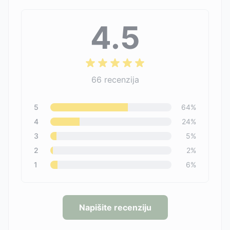
4.5
66
recenzija
5
64
%
4
24
%
3
5
%
2
2
%
1
6
%
Napišite recenziju