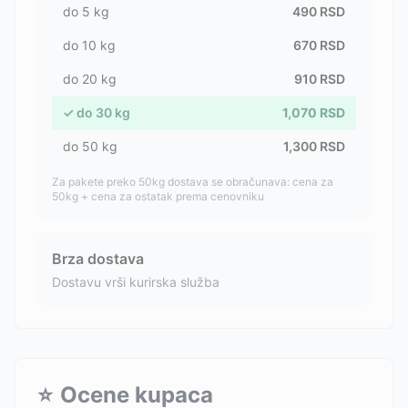
do
5
kg
490
RSD
do
10
kg
670
RSD
do
20
kg
910
RSD
✓
do
30
kg
1,070
RSD
do
50
kg
1,300
RSD
Za pakete preko 50kg dostava se obračunava: cena za
50kg + cena za ostatak prema cenovniku
Brza dostava
Dostavu vrši kurirska služba
⭐
Ocene kupaca