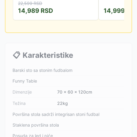
22,599
RSD
stakla debljine...
14,989
RSD
14,999
RS
📋
Karakteristike
Barski sto sa stonim fudbalom
Funny Table
Dimenzije
70 x 60 x 120cm
Težina
22kg
Površina stola sadrži integrisan stoni fudbal
Staklena površina stola
Posuda za led i piće