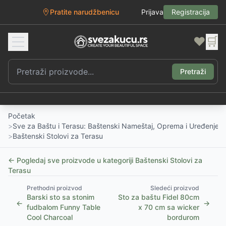
Pratite narudžbenicu
Prijava
Registracija
❤️
🛒
Pretraži
Početak
>
Sve za Baštu i Terasu: Baštenski Nameštaj, Oprema i Uređenje D
>
Baštenski Stolovi za Terasu
← Pogledaj sve proizvode u kategoriji
Baštenski Stolovi za
Terasu
Prethodni proizvod
Sledeći proizvod
Barski sto sa stonim
Sto za baštu Fidel 80cm
←
→
fudbalom Funny Table
x 70 cm sa wicker
Cool Charcoal
bordurom