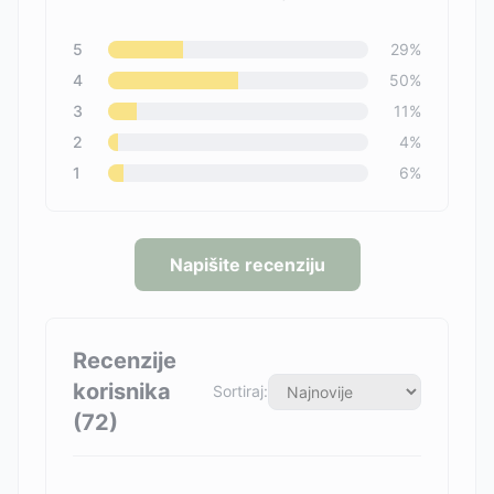
5
29
%
4
50
%
3
11
%
2
4
%
1
6
%
Napišite recenziju
Recenzije
korisnika
Sortiraj:
(
72
)