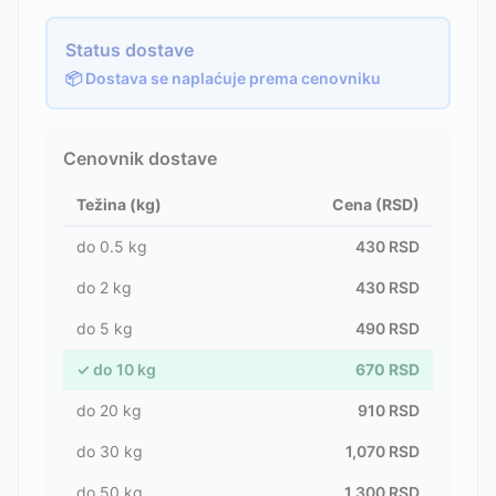
Status dostave
📦 Dostava se naplaćuje prema cenovniku
Cenovnik dostave
Težina (kg)
Cena (RSD)
do
0.5
kg
430
RSD
do
2
kg
430
RSD
do
5
kg
490
RSD
✓
do
10
kg
670
RSD
do
20
kg
910
RSD
do
30
kg
1,070
RSD
do
50
kg
1,300
RSD