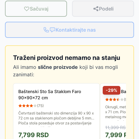
Sačuvaj
Podeli
Kontaktirajte nas
Traženi proizvod nemamo na stanju
Ali imamo
slične proizvode
koji bi vas mogli
zanimati:
-
29
%
Baštenski Sto Sa Staklom Faro
Okrugli Baštensk
90x90x72 cm
(
96
)
(
75
)
Okrugli, metalni ba
x 71 cm. Ploča stol
Četvrtasti baštenski sto dimenzija 90 x 90 x
metalnog meša, a na
72 cm sa staklenom pločom debljine 5 mm.
postavljanje suncob
Ploča stola poseduje otvor za postavljanje
11,399
RSD
suncobrana. Ukoliko...
7,799
RSD
7,999
RSD