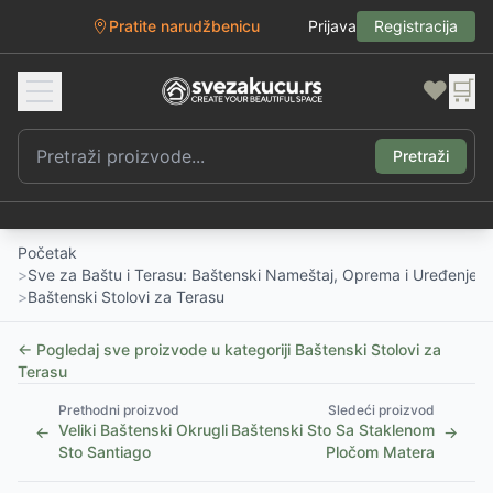
Pratite narudžbenicu
Prijava
Registracija
❤️
🛒
Pretraži
Početak
>
Sve za Baštu i Terasu: Baštenski Nameštaj, Oprema i Uređenje D
>
Baštenski Stolovi za Terasu
← Pogledaj sve proizvode u kategoriji
Baštenski Stolovi za
Terasu
Prethodni proizvod
Sledeći proizvod
Veliki Baštenski Okrugli
Baštenski Sto Sa Staklenom
←
→
Sto Santiago
Pločom Matera