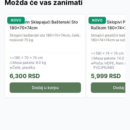
Možda će vas zanimati
NOVO
NOVO
Reckmann Sklapajući Baštenski Sto
Gardlov Sklopivi Plas
180x70x74cm
Ručkom 180x74x7
Sklopivi baštenski sto 180x70x74cm, čelik,
Sklopivi plastični bašten
nosivost 75 kg
180x74x74cm sa ručkom 
↔
180 × 74 × 74 cm
↔
180 × 70 × 74 cm
⚖
Masa paketa: 14.0 kg
⚖
Masa paketa: 9.0 kg
◈
Ploča: HDPE, Ram: čeli
◈
Čelik, plastika
PVC/PE/ABS
6,300
RSD
5,999
RSD
Dodaj u korpu
Dodaj u 