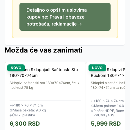
Detaljno o opštim uslovima
kupovine: Prava i obaveze
potrošača, reklamacije →
Možda će vas zanimati
NOVO
NOVO
Reckmann Sklapajući Baštenski Sto
Gardlov Sklopivi Plas
180x70x74cm
Ručkom 180x74x7
Sklopivi baštenski sto 180x70x74cm, čelik,
Sklopivi plastični bašten
nosivost 75 kg
180x74x74cm sa ručkom 
↔
180 × 74 × 74 cm
↔
180 × 70 × 74 cm
⚖
Masa paketa: 14.0 kg
⚖
Masa paketa: 9.0 kg
◈
Ploča: HDPE, Ram: čeli
◈
Čelik, plastika
PVC/PE/ABS
6,300
RSD
5,999
RSD