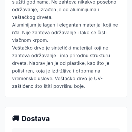
služiti godinama. Ne zahteva nikakvo posebno
održavanje, izrađen je od aluminijuma i
veštačkog drveta.
Aluminijum je lagan i elegantan materijal koji ne
rđa. Nije zahteva održavanje i lako se čisti
vlažnom krpom.
Veštačko drvo je sintetički materijal koji ne
zahteva održavanje i ima prirodnu strukturu
drveta. Napravljen je od plastike, kao što je
polistiren, koja je izdržljiva i otporna na
vremenske uslove. Veštačko drvo je UV-
zaštićeno što štiti površinu boje.
🚚
Dostava