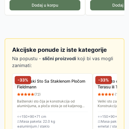
Dodaj u korpu
Dodaj u 
Akcijske ponude iz iste kategorije
Na popustu -
slični proizvodi
koji bi vas mogli
zanimati:
-
33
%
-
33
%
Baštenski Sto Sa Staklenom Pločom
Veliki Sto od Ra
Fieldmann
Terasu ili Trpezar
(
72
)
(
13
)
Baštenski sto čija je konstrukcija od
Veliki sto za dvorišt
aluminijuma, a ploča stola je od kaljenog
Konstrukcija stola j
stakla debljine 5 mm. Dimenzije stola su 150
napravljena od PE r
x 90 x 71 cm. Na sredini...
stakla debljine...
↔
150×90×71 cm
↔
150×90×75 cm
⚖
Masa paketa: 22.0 kg
⚖
Masa paketa: 35.
◈
aluminijum / staklo
◈
metal / staklo