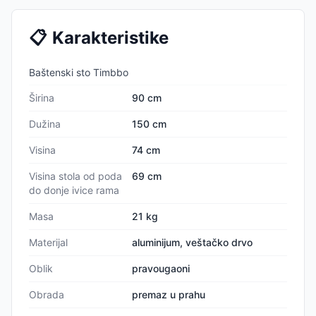
📋
Karakteristike
Baštenski sto Timbbo
Širina
90 cm
Dužina
150 cm
Visina
74 cm
Visina stola od poda
69 cm
do donje ivice rama
Masa
21 kg
Materijal
aluminijum, veštačko drvo
Oblik
pravougaoni
Obrada
premaz u prahu