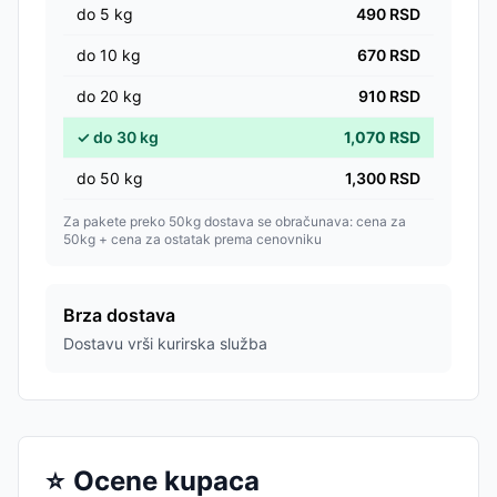
do
5
kg
490
RSD
do
10
kg
670
RSD
do
20
kg
910
RSD
✓
do
30
kg
1,070
RSD
do
50
kg
1,300
RSD
Za pakete preko 50kg dostava se obračunava: cena za
50kg + cena za ostatak prema cenovniku
Brza dostava
Dostavu vrši kurirska služba
⭐
Ocene kupaca