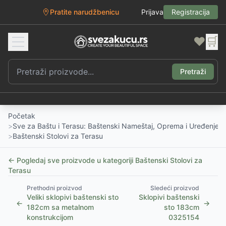
Pratite narudžbenicu
Prijava
Registracija
❤️
🛒
Pretraži
Početak
>
Sve za Baštu i Terasu: Baštenski Nameštaj, Oprema i Uređenje D
>
Baštenski Stolovi za Terasu
← Pogledaj sve proizvode u kategoriji
Baštenski Stolovi za
Terasu
Prethodni proizvod
Sledeći proizvod
Veliki sklopivi baštenski sto
Sklopivi baštenski
←
→
182cm sa metalnom
sto 183cm
konstrukcijom
0325154