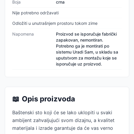
Boja
crna
Nije potrebno održavati
Odložiti u unutrašnjem prostoru tokom zime
Napomena
Proizvod se isporučuje fabrički
zapakovan, nemontiran.
Potrebno ga je montirati po
sistemu Uradi Sam, u skladu sa
uputstvom za montažu koje se
isporučuje uz proizvod.
📖
Opis proizvoda
Baštenski sto koji će se lako uklopiti u svaki
ambijent zahvaljujući svom dizajnu, a kvalitet
materijala i izrade garantuje da će vas verno