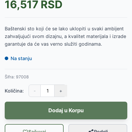
16,517
RSD
Baštenski sto koji će se lako uklopiti u svaki ambijent
zahvaljujući svom dizajnu, a kvalitet materijala i izrade
garantuje da će vas verno služiti godinama.
Na stanju
Šifra:
97008
Količina:
-
+
Dodaj u Korpu
Sačuvaj
Podeli