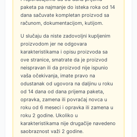
paketa pa najmanje do isteka roka od 14
dana sačuvate kompletan proizvod sa
računom, dokumentacijom, kutijom.
U slučaju da niste zadovoljni kupljenim
proizvodom jer ne odgovara
karakteristikama i opisu proizvoda sa
ove stranice, smatrate da je proizvod
neispravan ili da proizvod nije ispunio
vaša očekivanja, imate pravo na
odustanak od ugovora na daljinu u roku
od 14 dana od dana prijema paketa,
opravka, zamena ili povraćaj novca u
roku od 6 meseci i opravka ili zamena u
roku 2 godine. Ukoliko u
karakteristikama nije drugačije navedeno
saobraznost važi 2 godine.