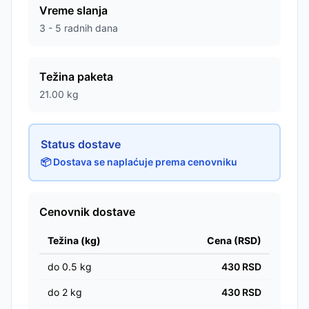
Vreme slanja
3 - 5 radnih dana
Težina paketa
21.00
kg
Status dostave
📦 Dostava se naplaćuje prema cenovniku
Cenovnik dostave
Težina (kg)
Cena (RSD)
do
0.5
kg
430
RSD
do
2
kg
430
RSD