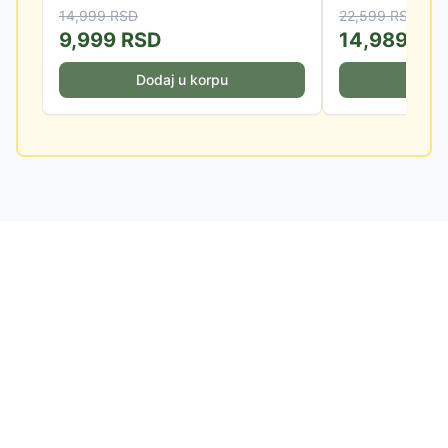
14,999
RSD
22,599
RSD
9,999
RSD
14,989
RS
Dodaj u korpu
Doda