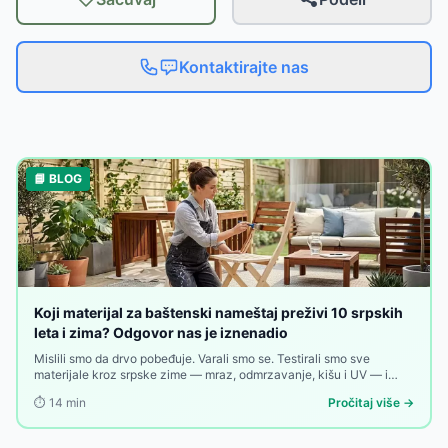
Kontaktirajte nas
📘 BLOG
Koji materijal za baštenski nameštaj preživi 10 srpskih
leta i zima? Odgovor nas je iznenadio
Mislili smo da drvo pobeđuje. Varali smo se. Testirali smo sve
materijale kroz srpske zime — mraz, odmrzavanje, kišu i UV — i
pobednik nas je iznenadio. Evo rang liste koja može promeniti vašu
⏱️
14
min
Pročitaj više →
sledeću kupovinu.