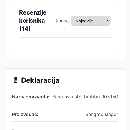
Recenzije
korisnika
Sortiraj:
(
14
)
📄
Deklaracija
Naziv proizvoda:
Baštenski sto Timbbo 90x150
Proizvođač:
Sengetojslager