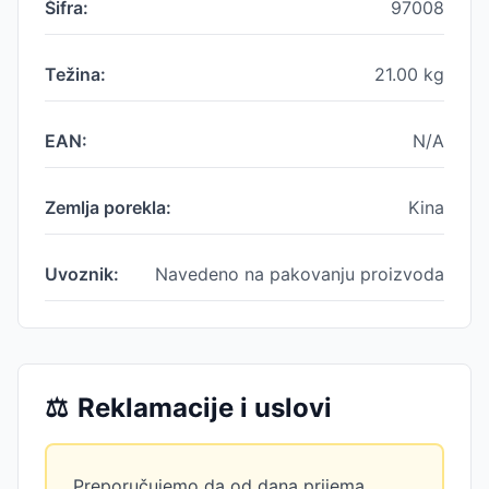
Šifra:
97008
Težina:
21.00
kg
EAN:
N/A
Zemlja porekla:
Kina
Uvoznik:
Navedeno na pakovanju proizvoda
⚖️
Reklamacije i uslovi
Preporučujemo da od dana prijema