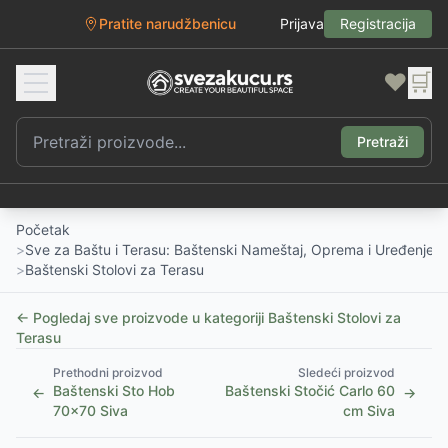
Pratite narudžbenicu
Prijava
Registracija
❤️
🛒
Pretraži
Početak
>
Sve za Baštu i Terasu: Baštenski Nameštaj, Oprema i Uređenje D
>
Baštenski Stolovi za Terasu
← Pogledaj sve proizvode u kategoriji
Baštenski Stolovi za
Terasu
Prethodni proizvod
Sledeći proizvod
Baštenski Sto Hob
Baštenski Stočić Carlo 60
←
→
70x70 Siva
cm Siva