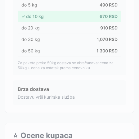
do
5
kg
490
RSD
✓
do
10
kg
670
RSD
do
20
kg
910
RSD
do
30
kg
1,070
RSD
do
50
kg
1,300
RSD
Za pakete preko 50kg dostava se obračunava: cena za
50kg + cena za ostatak prema cenovniku
Brza dostava
Dostavu vrši kurirska služba
⭐
Ocene kupaca