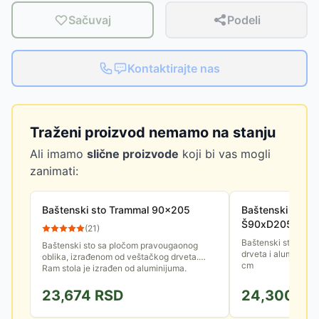
Sačuvaj
Podeli
Kontaktirajte nas
Traženi proizvod nemamo na stanju
Ali imamo
slične proizvode
koji bi vas mogli
zanimati:
Baštenski sto Trammal 90x205
Baštenski sto 
Š90xD205 siva
(
21
)
Baštenski sto sa p
Baštenski sto sa pločom pravougaonog
drveta i aluminiju
oblika, izrađenom od veštačkog drveta.
cm
Ram stola je izrađen od aluminijuma.
23,674
RSD
24,300
RS