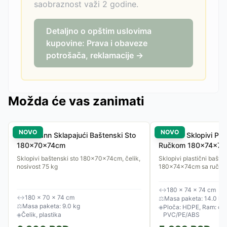
saobraznost važi 2 godine.
Detaljno o opštim uslovima
kupovine: Prava i obaveze
potrošača, reklamacije →
Možda će vas zanimati
NOVO
NOVO
Reckmann Sklapajući Baštenski Sto
Gardlov Sklopivi Plas
180x70x74cm
Ručkom 180x74x7
Sklopivi baštenski sto 180x70x74cm, čelik,
Sklopivi plastični bašten
nosivost 75 kg
180x74x74cm sa ručkom 
↔
180 × 74 × 74 cm
↔
180 × 70 × 74 cm
⚖
Masa paketa: 14.0 kg
⚖
Masa paketa: 9.0 kg
◈
Ploča: HDPE, Ram: čeli
◈
Čelik, plastika
PVC/PE/ABS