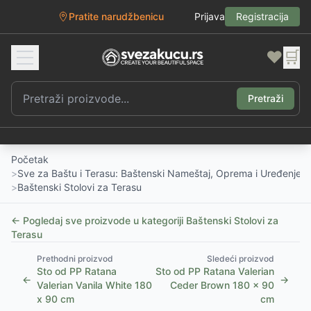
Pratite narudžbenicu
Prijava
Registracija
❤️
🛒
Pretraži
Početak
>
Sve za Baštu i Terasu: Baštenski Nameštaj, Oprema i Uređenje D
>
Baštenski Stolovi za Terasu
← Pogledaj sve proizvode u kategoriji
Baštenski Stolovi za
Terasu
Prethodni proizvod
Sledeći proizvod
Sto od PP Ratana
Sto od PP Ratana Valerian
←
→
Valerian Vanila White 180
Ceder Brown 180 x 90
x 90 cm
cm