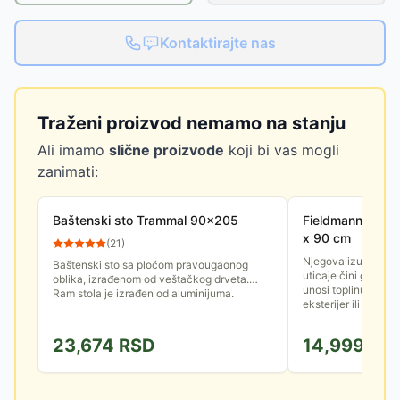
Kontaktirajte nas
Traženi proizvod nemamo na stanju
Ali imamo
slične proizvode
koji bi vas mogli
zanimati:
Baštenski sto Trammal 90x205
Fieldmann Drven
x 90 cm
(
21
)
Njegova izuzetna 
Baštenski sto sa pločom pravougaonog
uticaje čini ga dug
oblika, izrađenom od veštačkog drveta.
unosi toplinu priro
Ram stola je izrađen od aluminijuma.
eksterijer ili enterije
23,674
RSD
14,999
RS