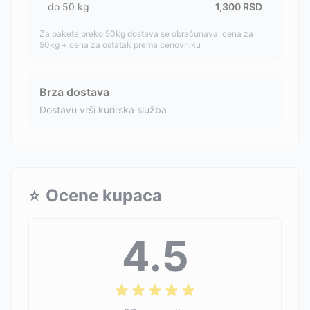
do
50
kg
1,300
RSD
Za pakete preko 50kg dostava se obračunava: cena za
50kg + cena za ostatak prema cenovniku
Brza dostava
Dostavu vrši kurirska služba
⭐
Ocene kupaca
4.5