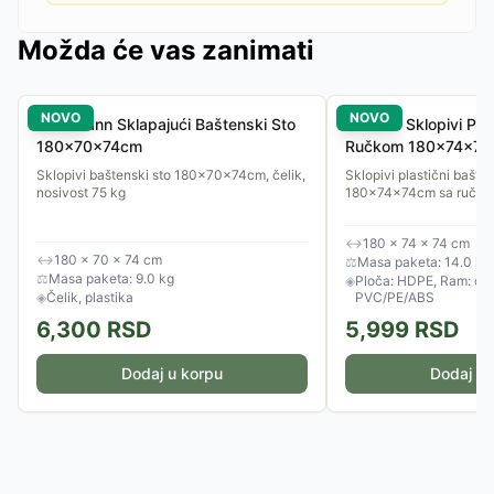
Možda će vas zanimati
NOVO
NOVO
Reckmann Sklapajući Baštenski Sto
Gardlov Sklopivi Plas
180x70x74cm
Ručkom 180x74x7
Sklopivi baštenski sto 180x70x74cm, čelik,
Sklopivi plastični bašten
nosivost 75 kg
180x74x74cm sa ručkom 
↔
180 × 74 × 74 cm
↔
180 × 70 × 74 cm
⚖
Masa paketa: 14.0 kg
⚖
Masa paketa: 9.0 kg
◈
Ploča: HDPE, Ram: čeli
◈
Čelik, plastika
PVC/PE/ABS
6,300
RSD
5,999
RSD
Dodaj u korpu
Dodaj u 