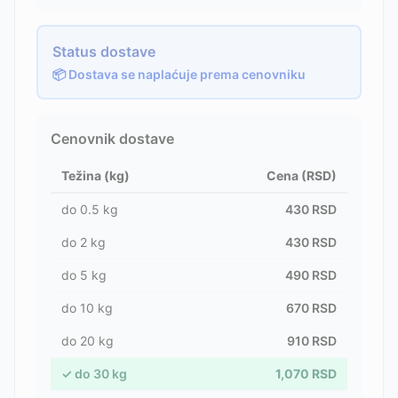
Status dostave
📦 Dostava se naplaćuje prema cenovniku
Cenovnik dostave
Težina (kg)
Cena (RSD)
do
0.5
kg
430
RSD
do
2
kg
430
RSD
do
5
kg
490
RSD
do
10
kg
670
RSD
do
20
kg
910
RSD
✓
do
30
kg
1,070
RSD