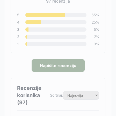
97
recenzija
5
65
%
4
25
%
3
5
%
2
2
%
1
3
%
Napišite recenziju
Recenzije
korisnika
Sortiraj:
(
97
)