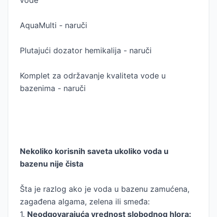
vode
AquaMulti - naruči
Plutajući dozator hemikalija - naruči
Komplet za održavanje kvaliteta vode u
bazenima - naruči
Nekoliko korisnih saveta ukoliko voda u
bazenu nije čista
Šta je razlog ako je voda u bazenu zamućena,
zagađena algama, zelena ili smeđa:
1.
Neodgovarajuća vrednost slobodnog hlora: