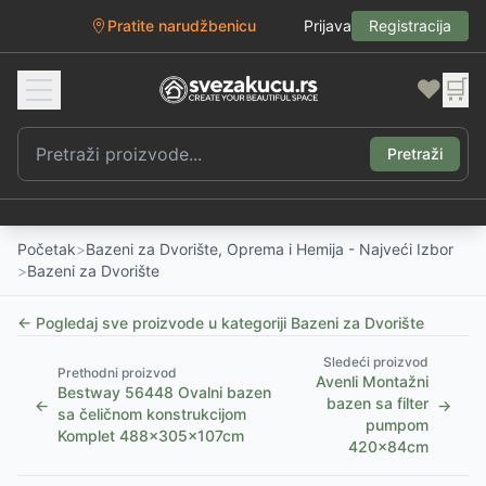
Pratite narudžbenicu
Prijava
Registracija
❤️
🛒
Pretraži
Početak
>
Bazeni za Dvorište, Oprema i Hemija - Najveći Izbor
>
Bazeni za Dvorište
← Pogledaj sve proizvode u kategoriji
Bazeni za Dvorište
Sledeći proizvod
Prethodni proizvod
Avenli Montažni
Bestway 56448 Ovalni bazen
bazen sa filter
←
→
sa čeličnom konstrukcijom
pumpom
Komplet 488x305x107cm
420x84cm