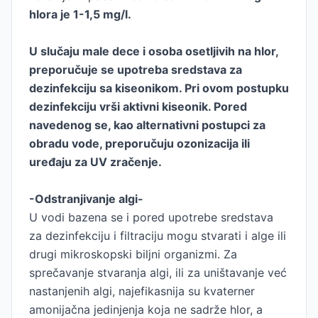
hlora je 1-1,5 mg/l.
U slučaju male dece i osoba osetljivih na hlor,
preporučuje se upotreba sredstava za
dezinfekciju sa kiseonikom. Pri ovom postupku
dezinfekciju vrši aktivni kiseonik. Pored
navedenog se, kao alternativni postupci za
obradu vode, preporučuju ozonizacija ili
uređaju za UV zračenje.
-Odstranjivanje algi-
U vodi bazena se i pored upotrebe sredstava
za dezinfekciju i filtraciju mogu stvarati i alge ili
drugi mikroskopski biljni organizmi. Za
sprečavanje stvaranja algi, ili za uništavanje već
nastanjenih algi, najefikasnija su kvaterner
amonijačna jedinjenja koja ne sadrže hlor, a