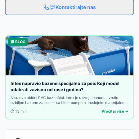
Kontaktirajte nas
📘 BLOG
Intex napravio bazene specijalno za pse: Koji model
odabrati zavisno od rase i godina?
Nisu ovo obični PVC bazenčići. Intex je u svoju ponudu uvrstio
ozbiljne bazene za pse — sa filter-pumpom, troslojnim materijalom i
rampom za ulazak. Evo koji model odgovara vašem ljubimcu.
⏱️
13
min
Pročitaj više →