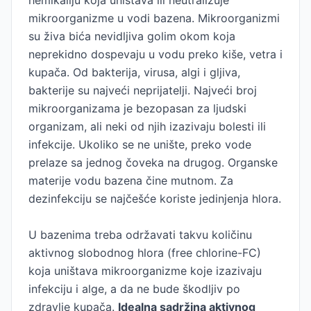
hemikaliju koja uništava ili neutralizuje
mikroorganizme u vodi bazena. Mikroorganizmi
su živa bića nevidljiva golim okom koja
neprekidno dospevaju u vodu preko kiše, vetra i
kupača. Od bakterija, virusa, algi i gljiva,
bakterije su najveći neprijatelji. Najveći broj
mikroorganizama je bezopasan za ljudski
organizam, ali neki od njih izazivaju bolesti ili
infekcije. Ukoliko se ne unište, preko vode
prelaze sa jednog čoveka na drugog. Organske
materije vodu bazena čine mutnom. Za
dezinfekciju se najčešće koriste jedinjenja hlora.
U bazenima treba održavati takvu količinu
aktivnog slobodnog hlora (free chlorine-FC)
koja uništava mikroorganizme koje izazivaju
infekciju i alge, a da ne bude škodljiv po
zdravlje kupača.
Idealna sadržina aktivnog