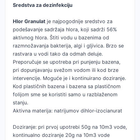
Sredstva za dezinfekciju
Hlor Granulat
je najpogodnije sredstvo za
podešavanje sadržaja hlora, koji sadrži 56%
aktivnog hlora. Štiti vodu u bazenima od
razmnožavanja bakterija, algi i gljivica. Brzo se
rastvara u vodi tako da odmah deluje.
Preporučuje se upotreba pri punjenju bazena,
pri dopunjavanju svežom vodom ili kod brze
intervencije. Moguće je i kontinuirano doziranje.
Kod plastičnih bazena i bazena sa plastičnom
folijom sme se koristiti samo u razblaženom
stanju.
Aktivna materija: natrijumov dihlor-izocianurat
Doziranje: pri prvoj upotrebi 50g na 10m3 vode,
kontinualno doziranje 20g na 10m3 vode