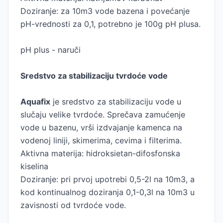
Doziranje: za 10m3 vode bazena i povećanje
pH-vrednosti za 0,1, potrebno je 100g pH plusa.
pH plus - naruči
Sredstvo za stabilizaciju tvrdoće vode
Aquafix
je sredstvo za stabilizaciju vode u
slučaju velike tvrdoće. Sprečava zamućenje
vode u bazenu, vrši izdvajanje kamenca na
vodenoj liniji, skimerima, cevima i filterima.
Aktivna materija: hidroksietan-difosfonska
kiselina
Doziranje: pri prvoj upotrebi 0,5-2l na 10m3, a
kod kontinualnog doziranja 0,1-0,3l na 10m3 u
zavisnosti od tvrdoće vode.