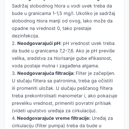
Sadržaj slobodnog hlora u vodi uvek treba da
bude u granicama 1-1,5 mg/l. Ukoliko je sadržaj
slobodnog hlora manji od ovog, lako može da
opadne na vrednost 0, tako prestaje
dezinfekcija.
2.
Neodgovarajući pH:
pH vrednost uvek treba
da bude u granicama 7,2-7,6. Ako je pH previše
velika, sredstva za hlorisanje gube efikasnost,
voda postaje mutna i zagađena algama.
3.
Neodgovarajuća filtracija:
Filter je začepljen.
U slučaju filtera sa patronima, treba ga očistiti
ili promeniti uložak. U slučaju peščanog filtera
treba prekontrolisati manometar i, ako pokazuje
preveliku vrednost, primeniti povratni pritisak
(videti uputstvo uređaja za cirkulaciju).
4.
Neodgovarajuće vreme filtracije:
Uređaj za
cirkulaciju (filter pumpa) treba da bude u