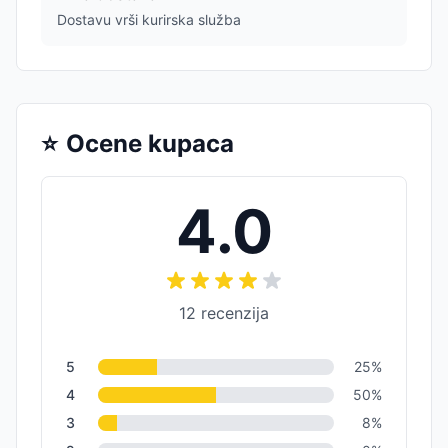
Dostavu vrši kurirska služba
⭐
Ocene kupaca
4.0
12
recenzija
5
25
%
4
50
%
3
8
%