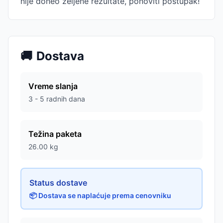
nije doneo željene rezultate, ponoviti postupak!
🚚
Dostava
Vreme slanja
3 - 5 radnih dana
Težina paketa
26.00
kg
Status dostave
📦 Dostava se naplaćuje prema cenovniku