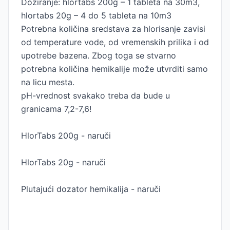
Doziranje: hlortabs 200g – 1 tableta na 30m3,
hlortabs 20g – 4 do 5 tableta na 10m3
Potrebna količina sredstava za hlorisanje zavisi
od temperature vode, od vremenskih prilika i od
upotrebe bazena. Zbog toga se stvarno
potrebna količina hemikalije može utvrditi samo
na licu mesta.
pH-vrednost svakako treba da bude u
granicama 7,2-7,6!
HlorTabs 200g - naruči
HlorTabs 20g - naruči
Plutajući dozator hemikalija - naruči