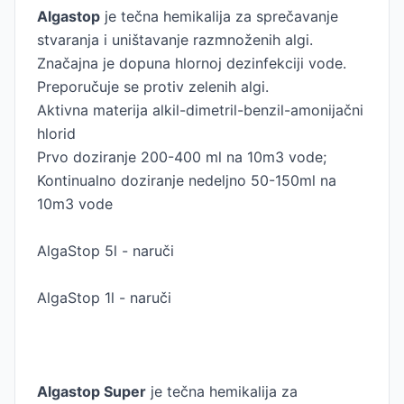
Algastop
je tečna hemikalija za sprečavanje
stvaranja i uništavanje razmnoženih algi.
Značajna je dopuna hlornoj dezinfekciji vode.
Preporučuje se protiv zelenih algi.
Aktivna materija alkil-dimetril-benzil-amonijačni
hlorid
Prvo doziranje 200-400 ml na 10m3 vode;
Kontinualno doziranje nedeljno 50-150ml na
10m3 vode
AlgaStop 5l - naruči
AlgaStop 1l - naruči
Algastop Super
je tečna hemikalija za