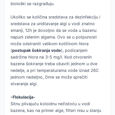
biološki se razgrađuju.
Ukoliko se količina sredstava za dezinfekciju i
sredstava za uništavanje algi u vodi znatno
smanji, 12h je dovoljno da se voda u bazenu
napuni zelenim algama. Ovo se u potpunosti
može odstraniti velikom količinom hlora
(
postupak šokiranja vode
), podizanjem
sadržine hlora na 3-5 mg/l. Kod otvorenih
bazena šokiranje treba obaviti jednom u dve
nedelje, a pri temperaturama vode iznad 26C
jednom nedeljno, čime se može sprečiti
stvaranje algi.
-Flokulacija-
Sitnu plivajuću koloidnu nečistoću u vodi
bazena, kao na primer alge, filteri nisu u stanju