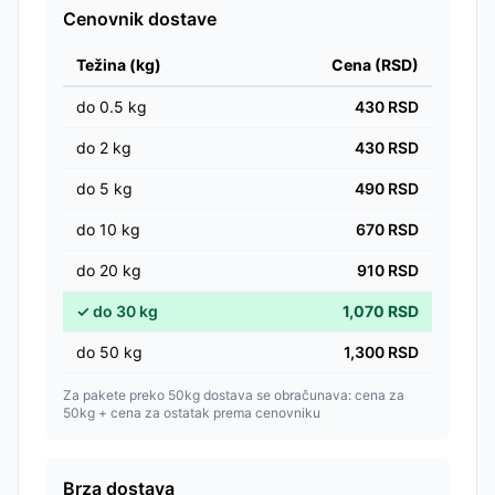
Cenovnik dostave
Težina (kg)
Cena (RSD)
do
0.5
kg
430
RSD
do
2
kg
430
RSD
do
5
kg
490
RSD
do
10
kg
670
RSD
do
20
kg
910
RSD
✓
do
30
kg
1,070
RSD
do
50
kg
1,300
RSD
Za pakete preko 50kg dostava se obračunava: cena za
50kg + cena za ostatak prema cenovniku
Brza dostava