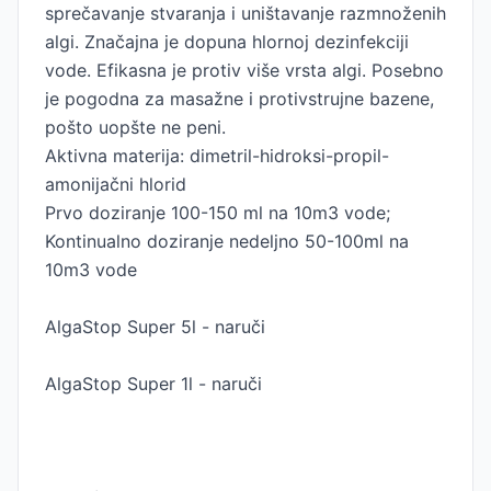
sprečavanje stvaranja i uništavanje razmnoženih
algi. Značajna je dopuna hlornoj dezinfekciji
vode. Efikasna je protiv više vrsta algi. Posebno
je pogodna za masažne i protivstrujne bazene,
pošto uopšte ne peni.
Aktivna materija: dimetril-hidroksi-propil-
amonijačni hlorid
Prvo doziranje 100-150 ml na 10m3 vode;
Kontinualno doziranje nedeljno 50-100ml na
10m3 vode
AlgaStop Super 5l - naruči
AlgaStop Super 1l - naruči