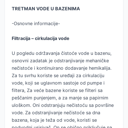
TRETMAN VODE U BAZENIMA
-Osnovne informacije-
Filtracija – cirkulacija vode
U pogledu održavanja čistoće vode u bazenu,
osnovni zadatak je odstranjivanje mehaničke
nečistoće i kontinuirano dodavanje hemikalija.
Za tu svrhu koriste se uređaji za cirkulaciju
vode, koji se uglavnom sastoje od pumpe i
filtera, Za veće bazene koriste se filteri sa
peščanim punjenjem, a za manje sa papirnim
uloškom. Oni odstranjuju nečistoću sa površine
vode. Za odstranjivanje nečistoće sa dna
bazena, koja je teža od vode, koristi se
podvodni usisivač. On se obično priključuje na