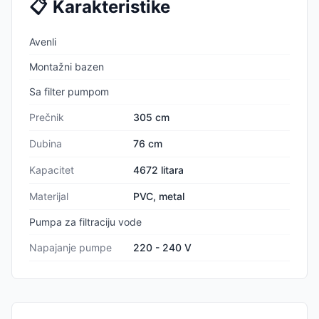
📋
Karakteristike
Avenli
Montažni bazen
Sa filter pumpom
Prečnik
305 cm
Dubina
76 cm
Kapacitet
4672 litara
Materijal
PVC, metal
Pumpa za filtraciju vode
Napajanje pumpe
220 - 240 V