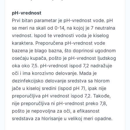
pH-vrednost
Prvi bitan parametar je pH-vrednost vode. pH
se meri na skali od 0-14, na kojoj je 7 neutralna
vrednost. Ispod te vrednosti voda je kiselog
karaktera. Preporučena pH-vrednost vode
bazena je blago bazna, što doprinosi ugodnom
osećaju kupača, pošto je pH-vrednost ljudskog
oka oko 7,5. pH-vrednost ispod 7,2 nadražuje
oči i ima korozivno delovanje. Mada je
dezinfekcijsko delovanje sredstva sa hlorom
jače u kiseloj sredini (ispod pH 7), ipak nije
preporučljiva pH vrednost ispod 7,2. Takođe,
nije preporučljiva ni pH-vrednost preko 7,8,
pošto je nepovoljna za oči, a efikasnost
sredstava za hlorisanje u velikoj meri opadne.