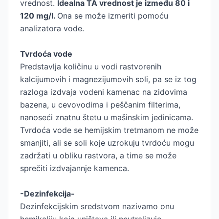
vrednost.
Idealna TA vrednost je između 80 i
120 mg/l.
Ona se može izmeriti pomoću
analizatora vode.
Tvrdoća vode
Predstavlja količinu u vodi rastvorenih
kalcijumovih i magnezijumovih soli, pa se iz tog
razloga izdvaja vodeni kamenac na zidovima
bazena, u cevovodima i peščanim filterima,
nanoseći znatnu štetu u mašinskim jedinicama.
Tvrdoća vode se hemijskim tretmanom ne može
smanjiti, ali se soli koje uzrokuju tvrdoću mogu
zadržati u obliku rastvora, a time se može
sprečiti izdvajannje kamenca.
-Dezinfekcija-
Dezinfekcijskim sredstvom nazivamo onu