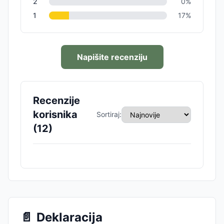
2
0
%
1
17
%
Napišite recenziju
Recenzije
korisnika
Sortiraj:
(
12
)
📄
Deklaracija