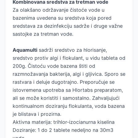
Kombinovana sredstva za tretman vode
Za olakšano održavanje čistoće vode u
bazenima uvedena su sredstva koja pored
sredstava za dezinfekciju sadrže i druge važne
sastojke za tretman vode.
Aquamulti
sadrži sredstvo za hlorisanje,
sredstvo protiv algi i flokulant, u vidu tableta od
200g. Čistoću vode bazena štiti od
razmnožavanja bakterija, algi i gljivica. Sporo se
rastvara i deluje dugotrajno. Preporučuje se
istovremena upotreba sa Hlortabs preparatom,
ali se može koristiti i samostalno. Zahvaljujući
kontinualnom doziranju flokulanta, voda bazena
je blistava i prozirna.
Aktivna materija: trihlor-izocianurna kiselina
Doziranje: 1 do 2 tablete nedeljno na 30m3