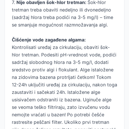
7.
Nije obavljen šok-hlor tretman:
Šok-hlor
tretman treba obaviti nedeljno ili dvonedeljno
(sadržaj hlora treba podići na 3-5 mg/l) – time
se smanjuje mogućnost razmnožavanja algi.
Čišćenje vode zagađene algama:
Kontrolisati uređaj za cirkulaciju, obaviti šok-
hlor tretman. Podesiti pH-vrednost vode, podići
sadržaj slobodnog hlora na 3-5 mg/l, dodati
sredstvo protiv algi i flokulant. Alge istaložene
na zidovima bazena protrljati četkom! Tokom
12-24h uključiti uređaj za cirkulaciju, nakon toga
zaustaviti i sačekati 24h. Istaložene alge
usisivačem odstraniti iz bazena. Uginuče alge
se veoma teško filtriraju, zato izvučenu vodu
nemojte vraćati u bazen! Po potrebi češće
rastresite peščani filter. Ukoliko prvi tretman