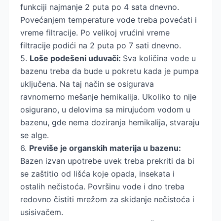
funkciji najmanje 2 puta po 4 sata dnevno.
Povećanjem temperature vode treba povećati i
vreme filtracije. Po velikoj vrućini vreme
filtracije podići na 2 puta po 7 sati dnevno.
5.
Loše podešeni uduvači:
Sva količina vode u
bazenu treba da bude u pokretu kada je pumpa
uključena. Na taj način se osigurava
ravnomerno mešanje hemikalija. Ukoliko to nije
osigurano, u delovima sa mirujućom vodom u
bazenu, gde nema doziranja hemikalija, stvaraju
se alge.
6.
Previše je organskih materija u bazenu:
Bazen izvan upotrebe uvek treba prekriti da bi
se zaštitio od lišća koje opada, insekata i
ostalih nečistoća. Površinu vode i dno treba
redovno čistiti mrežom za skidanje nečistoća i
usisivačem.