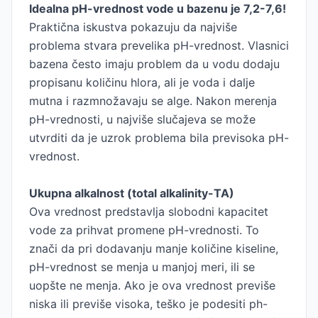
Idealna pH-vrednost vode u bazenu je 7,2-7,6!
Praktična iskustva pokazuju da najviše
problema stvara prevelika pH-vrednost. Vlasnici
bazena često imaju problem da u vodu dodaju
propisanu količinu hlora, ali je voda i dalje
mutna i razmnožavaju se alge. Nakon merenja
pH-vrednosti, u najviše slučajeva se može
utvrditi da je uzrok problema bila previsoka pH-
vrednost.
Ukupna alkalnost (total alkalinity-TA)
Ova vrednost predstavlja slobodni kapacitet
vode za prihvat promene pH-vrednosti. To
znači da pri dodavanju manje količine kiseline,
pH-vrednost se menja u manjoj meri, ili se
uopšte ne menja. Ako je ova vrednost previše
niska ili previše visoka, teško je podesiti ph-