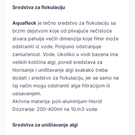
Sredstva za flokulaciju
Aquaflock
je tečno sredstvo za flokulaciju sa
brzim dejstvom koje od plivajuće nečistoće
stvara pahulje većih dimenzija koje filter može
odstraniti iz vode. Potpuno odstranjuje
zamućenost. Vode. Ukoliko u vodi bazena ima
velikih količina algi, pored sredstava za
hlorisanje i uništavanje algi svakako treba
dodati i sredstvo za flokulaciju, jer se samo na
taj način mogu odstraniti alge filtracijom ili
usisavanjem.
Aktivna materija: poli-aluminijum-hlorid
Doziranje: 200-400ml na 10.m3 vode
Sredstva za uništavanje algi