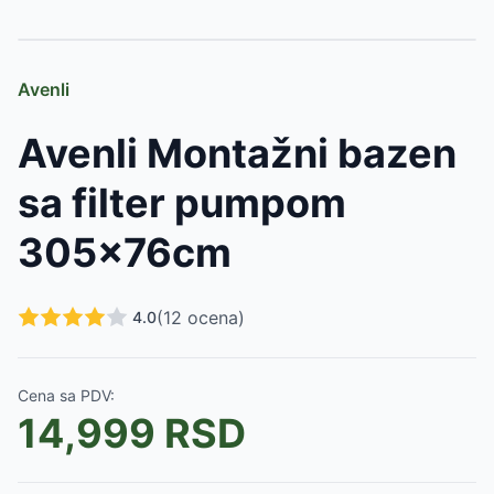
Slični proizvodi
Purlov Sklopivi Bazen za Pse 160x30cm
-
4990
RSD
Avenli
SPA naslon za glavu - 24cm x 19cm x 6cm
-
605
RSD
Pure Spa Greywood Deluxe okrugli jacuzzi za 4 osobe, 
Avenli Montažni bazen
Intex Prism Frame Pravougaoni bazen sa pumpom i m
Bestway Fast Set Okrugli bazen sa prstenom na naduv
sa filter pumpom
Bestway APX365™ Bazen sa peščanom pumpom i merdev
Bestway Bazen sa pumpom i merdevinama Steel Pro M
305x76cm
Intex Sklopivi bazen za kućne ljubimce 152x30cm 4840
Intex Bazen za kućne ljubimce sa filter-pumpom i ramp
Intex Četvorougaoni bazen za kućne ljubimce sa filter
(
12
ocena)
4.0
Intex Greywood Deluxe Jacuzzi za 4 osobe sa grejače
Intex PureSpa Bubble Massage Jacuzzi za 4 osobe sa 
Cena sa PDV:
14,999
RSD