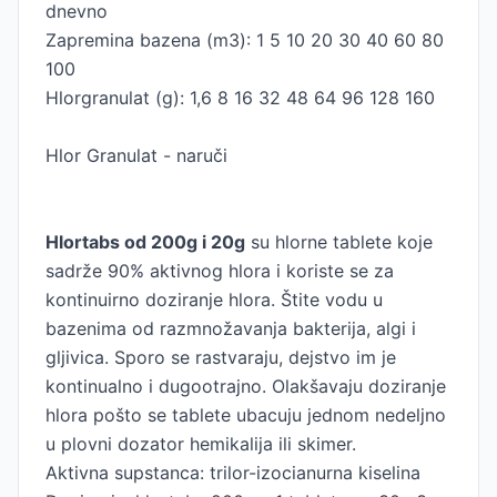
dnevno
Zapremina bazena (m3): 1 5 10 20 30 40 60 80
100
Hlorgranulat (g): 1,6 8 16 32 48 64 96 128 160
Hlor Granulat - naruči
Hlortabs od 200g i 20g
su hlorne tablete koje
sadrže 90% aktivnog hlora i koriste se za
kontinuirno doziranje hlora. Štite vodu u
bazenima od razmnožavanja bakterija, algi i
gljivica. Sporo se rastvaraju, dejstvo im je
kontinualno i dugootrajno. Olakšavaju doziranje
hlora pošto se tablete ubacuju jednom nedeljno
u plovni dozator hemikalija ili skimer.
Aktivna supstanca: trilor-izocianurna kiselina