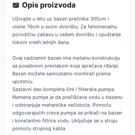
📖
Opis proizvoda
Uživajte u letu uz bazen prečnika 305cm i
visine 76cm u svom dvorištu. Za fenomenalnu
porodičnu zabavu u vašem dvorištu i opuštanje
tokom vrelih letnjih dana.
Ovaj nadzemni bazen ima metalnu konstrukciju
sa posebnom prevlakom koja sprečava rđanje.
Bazen možete samostalno montirati prema
uputstvu.
Sastavni deo kompleta čini i filterska pumpa.
Namena pumpe je da prečišćava vodu u bazenu
i odstranjuje mehaničke nečistoće. Pomoću
odgovarajućih creva pumpa se prikači na bazen
i konstantno filtrira vodu. Uključuje se u struju
pomoću strujnog kabla.