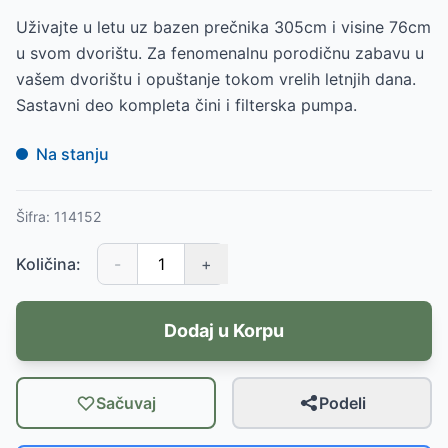
Uživajte u letu uz bazen prečnika 305cm i visine 76cm
u svom dvorištu. Za fenomenalnu porodičnu zabavu u
vašem dvorištu i opuštanje tokom vrelih letnjih dana.
Sastavni deo kompleta čini i filterska pumpa.
Na stanju
Šifra:
114152
Količina:
-
+
Dodaj u Korpu
Sačuvaj
Podeli