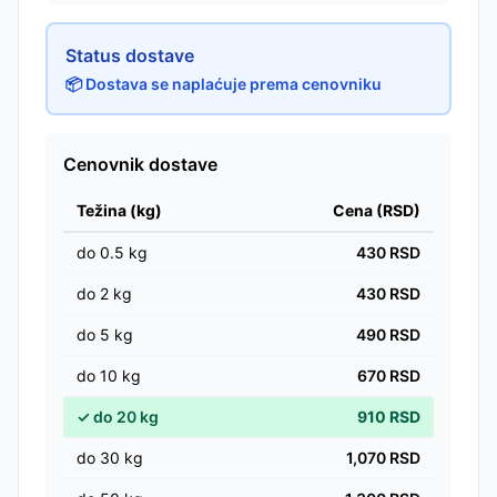
Status dostave
📦 Dostava se naplaćuje prema cenovniku
Cenovnik dostave
Težina (kg)
Cena (RSD)
do
0.5
kg
430
RSD
do
2
kg
430
RSD
do
5
kg
490
RSD
do
10
kg
670
RSD
✓
do
20
kg
910
RSD
do
30
kg
1,070
RSD