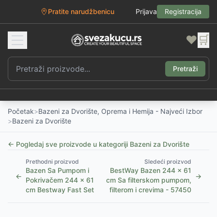
Pratite narudžbenicu
Prijava
Registracija
❤️
🛒
Pretraži
Početak
>
Bazeni za Dvorište, Oprema i Hemija - Najveći Izbor
>
Bazeni za Dvorište
← Pogledaj sve proizvode u kategoriji
Bazeni za Dvorište
Prethodni proizvod
Sledeći proizvod
Bazen Sa Pumpom i
BestWay Bazen 244 x 61
←
→
Pokrivačem 244 x 61
cm Sa filterskom pumpom,
cm Bestway Fast Set
filterom i crevima - 57450
1
/
3