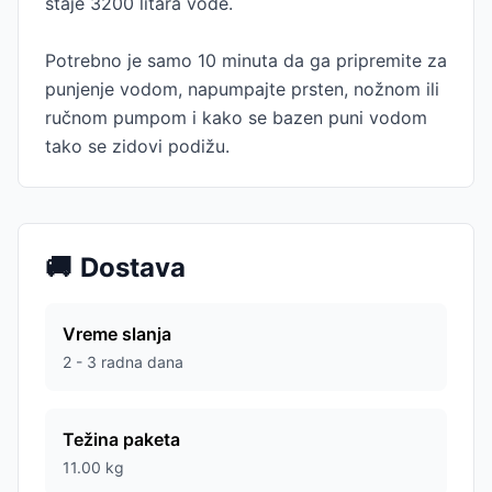
staje 3200 litara vode.
Potrebno je samo 10 minuta da ga pripremite za
punjenje vodom, napumpajte prsten, nožnom ili
ručnom pumpom i kako se bazen puni vodom
tako se zidovi podižu.
🚚
Dostava
Vreme slanja
2 - 3 radna dana
Težina paketa
11.00
kg