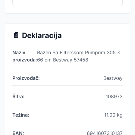
📄
Deklaracija
Naziv
Bazen Sa Filterskom Pumpom 305 x
proizvoda:
66 cm Bestway 57458
Proizvođač:
Bestway
Šifra:
108973
Težina:
11.00
kg
EAN:
6941607310137