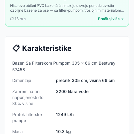
Nisu ovo obični PVC bazenčići. Intex je u svoju ponudu uvrstio
ozbiljne bazene za pse — sa filter-pumpom, troslojnim materijalom i
rampom za ulazak. Evo koji model odgovara vašem ljubimcu.
⏱️
13
min
Pročitaj više →
📋
Karakteristike
Bazen Sa Filterskom Pumpom 305 x 66 cm Bestway
57458
Dimenzije
prečnik 305 cm, visina 66 cm
Zapremina pri
3200 litara vode
napunjenosti do
80% visine
Protok filterske
1249 L/h
pumpe
Masa
10.3 kg