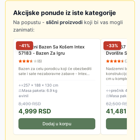
Akcijske ponude iz iste kategorije
Na popustu -
slični proizvodi
koji bi vas mogli
zanimati:
-
41
%
-
33
%
Porodični Bazen Sa Košem Intex
Intex 457 x 122
57183 - Bazen Za Igru
Dvorište Sa Čel
54946
(
6
)
(
7
)
Bazen za celu porodicu koji će obezbediti
Nadzemni bazen s
sate i sate nezaboravne zabave - Intex
konstrukcijom. Pre
57183. Lako se naduvava i postavlja.
cm u kompletu sa f
Zahvata 682 litra vode kada se...
merdevinama, podl
↔
257 × 188 × 130 cm
za...
⚖
Masa paketa: 6.9 kg
↔
prečnik 457 cm,
◈
vinil
⚖
Masa paketa: 69.
8,490
RSD
62,500
RSD
4,999
RSD
41,481
RS
Dodaj u korpu
Doda