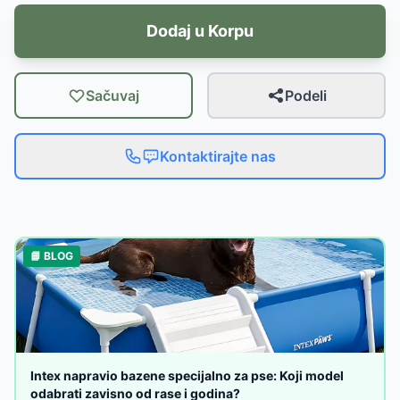
Dodaj u Korpu
Sačuvaj
Podeli
Kontaktirajte nas
📘 BLOG
Intex napravio bazene specijalno za pse: Koji model
odabrati zavisno od rase i godina?