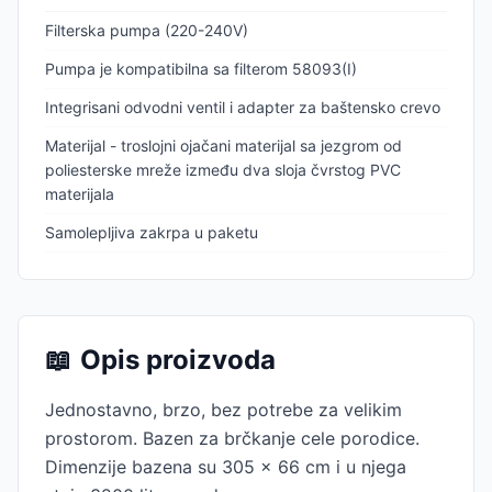
Filterska pumpa (220-240V)
Pumpa je kompatibilna sa filterom 58093(I)
Integrisani odvodni ventil i adapter za baštensko crevo
Materijal - troslojni ojačani materijal sa jezgrom od
poliesterske mreže između dva sloja čvrstog PVC
materijala
Samolepljiva zakrpa u paketu
📖
Opis proizvoda
Jednostavno, brzo, bez potrebe za velikim
prostorom. Bazen za brčkanje cele porodice.
Dimenzije bazena su 305 x 66 cm i u njega