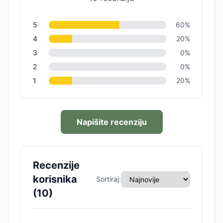
5
60
%
4
20
%
3
0
%
2
0
%
1
20
%
Napišite recenziju
Recenzije
korisnika
Sortiraj:
(
10
)