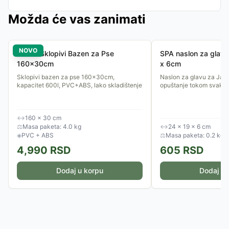
Možda će vas zanimati
NOVO
Purlov Sklopivi Bazen za Pse
SPA naslon za glav
160x30cm
x 6cm
Sklopivi bazen za pse 160x30cm,
Naslon za glavu za Jac
kapacitet 600l, PVC+ABS, lako skladištenje
opuštanje tokom svakog
↔
160 × 30 cm
⚖
Masa paketa: 4.0 kg
↔
24 × 19 × 6 cm
◈
PVC + ABS
⚖
Masa paketa: 0.2 kg
4,990
RSD
605
RSD
Dodaj u korpu
Dodaj u 