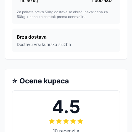
do
50
kg
1,300
RSD
Za pakete preko 50kg dostava se obračunava: cena za
50kg + cena za ostatak prema cenovniku
Brza dostava
Dostavu vrši kurirska služba
⭐
Ocene kupaca
4.5
10
recenzija