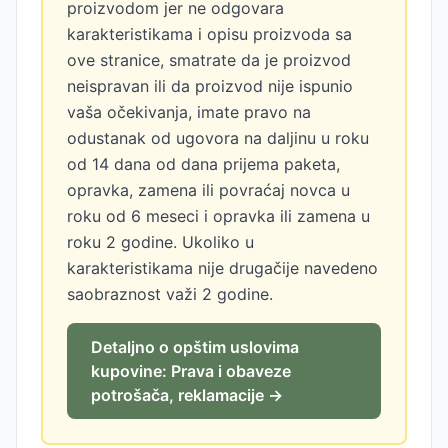
proizvodom jer ne odgovara
karakteristikama i opisu proizvoda sa
ove stranice, smatrate da je proizvod
neispravan ili da proizvod nije ispunio
vaša očekivanja, imate pravo na
odustanak od ugovora na daljinu u roku
od 14 dana od dana prijema paketa,
opravka, zamena ili povraćaj novca u
roku od 6 meseci i opravka ili zamena u
roku 2 godine. Ukoliko u
karakteristikama nije drugačije navedeno
saobraznost važi 2 godine.
Detaljno o opštim uslovima
kupovine: Prava i obaveze
potrošača, reklamacije →