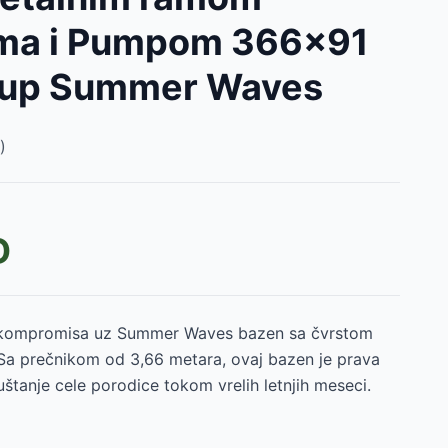
ma i Pumpom 366x91
oup Summer Waves
)
D
D
z kompromisa uz Summer Waves bazen sa čvrstom
Sa prečnikom od 3,66 metara, ovaj bazen je prava
puštanje cele porodice tokom vrelih letnjih meseci.