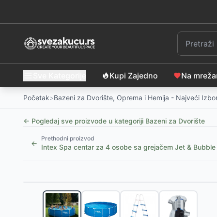
Sve Kategorije
Kupi Zajedno
Na mrež
Početak
>
Bazeni za Dvorište, Oprema i Hemija - Najveći Izbo
← Pogledaj sve proizvode u kategoriji
Bazeni za Dvorište
Prethodni proizvod
←
Intex Spa centar za 4 osobe sa grejačem Jet & Bubbl
Slični proizvodi
Purlov Sklopivi Bazen za Pse 160x30cm
-
4990
RSD
SPA naslon za glavu - 24cm x 19cm x 6cm
-
605
RS