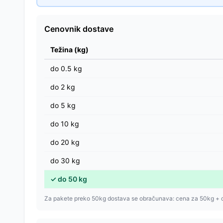
Cenovnik dostave
Težina (kg)
do
0.5
kg
do
2
kg
do
5
kg
do
10
kg
do
20
kg
do
30
kg
✓
do
50
kg
Za pakete preko 50kg dostava se obračunava: cena za 50kg + 