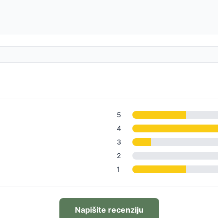
5
4
3
2
1
Napišite recenziju