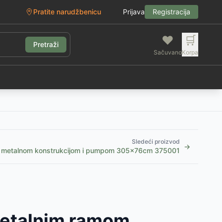
Pratite narudžbenicu
Prijava
Registracija
❤️
🛒
Pretraži
Sačuvano
Korpa
g
Sledeći proizvod
→
a metalnom konstrukcijom i pumpom 305x76cm 375001
metalnim ramom