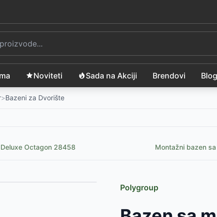
ama
Noviteti
Sada na Akciji
Brendovi
Blo
r
>
Bazeni za Dvorište
e Deluxe Octagon 28458
Montažni bazen s
Polygroup
Bazen sa 
D