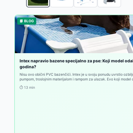
Pure Spa Greywood Deluxe okrugli jacuzzi za 4 oso
Intex Prism Frame Pravougaoni bazen sa pumpom 
Bestway Fast Set Okrugli bazen sa prstenom na na
📘 BLOG
Bestway APX365™ Bazen sa peščanom pumpom i me
Bestway Bazen sa pumpom i merdevinama Steel P
Intex Sklopivi bazen za kućne ljubimce 152x30cm 
Intex Bazen za kućne ljubimce sa filter-pumpom i 
Intex Četvorougaoni bazen za kućne ljubimce sa fi
Intex Greywood Deluxe Jacuzzi za 4 osobe sa grej
Intex napravio bazene specijalno za pse: Koji model odab
Intex PureSpa Bubble Massage Jacuzzi za 4 osobe
godina?
Nisu ovo obični PVC bazenčići. Intex je u svoju ponudu uvrstio ozbil
pumpom, troslojnim materijalom i rampom za ulazak. Evo koji model
⏱️
13
min