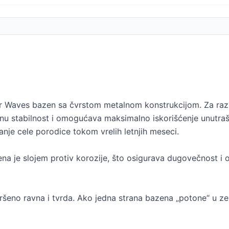
 Waves bazen sa čvrstom metalnom konstrukcijom. Za razl
etnu stabilnost i omogućava maksimalno iskorišćenje unutra
anje cele porodice tokom vrelih letnjih meseci.
ena je slojem protiv korozije, što osigurava dugovečnost i 
ršeno ravna i tvrda. Ako jedna strana bazena „potone“ u ze