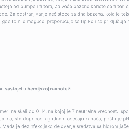
sastoje od pumpe i filtera, Za veće bazene koriste se filter
de. Za odstranjivanje nečistoće sa dna bazena, koja je tež
li gde to nije moguće, preporučuje se tip koji se priključuje
su sastojci u hemijskoj ravnoteži.
eri na skali od 0-14, na kojoj je 7 neutralna vrednost. Ispo
azna, što doprinosi ugodnom osećaju kupača, pošto je pH
 Mada je dezinfekcijsko delovanje sredstva sa hlorom jače u