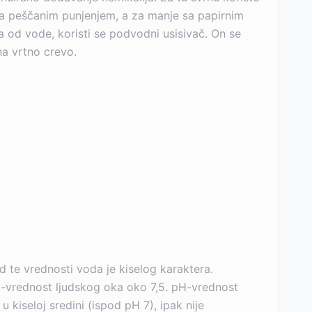
i sa peščanim punjenjem, a za manje sa papirnim
a od vode, koristi se podvodni usisivač. On se
 na vrtno crevo.
d te vrednosti voda je kiselog karaktera.
-vrednost ljudskog oka oko 7,5. pH-vrednost
 kiseloj sredini (ispod pH 7), ipak nije