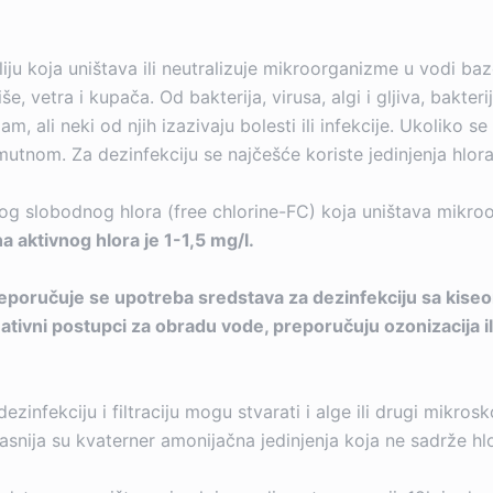
u koja uništava ili neutralizuje mikroorganizme u vodi baz
etra i kupača. Od bakterija, virusa, algi i gljiva, bakterije
, ali neki od njih izazivaju bolesti ili infekcije. Ukoliko 
tnom. Za dezinfekciju se najčešće koriste jedinjenja hlora
g slobodnog hlora (free chlorine-FC) koja uništava mikroor
a aktivnog hlora je 1-1,5 mg/l.
 preporučuje se upotreba sredstava za dezinfekciju sa kise
ativni postupci za obradu vode, preporučuju ozonizacija i
infekciju i filtraciju mogu stvarati i alge ili drugi mikros
fikasnija su kvaterner amonijačna jedinjenja koja ne sadrže hl