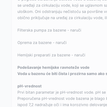
se uređaji za cirkulaciju vode, koji se uglavnom 
uloškom. Oni odstranjuju nečistoću sa površine vo
obično priključuje na uređaj za cirkulaciju vode, i
Filterska pumpa za bazene - naruči
Oprema za bazene - naruči
Hemijski preparati za bazene - naruči
Podešavanje hemijske ravnoteže vode
Voda u bazenu će biti čista i prozirna samo ako 
pH-vrednost
Prvi bitan parametar je pH-vrednost vode. pH se m
Preporučena pH-vrednost vode bazena je blago b
ispod 7,2 nadražuje oči i ima korozivno delovanje.