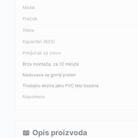
Model
Prečnik
Visina
Kapacitet (80%)
Priključak za crevo
Brza montaža, za 10 minuta
Naduvava se gornji prsten
Troslojno ekstra jako PVC telo bazena
Napomena
📖
Opis proizvoda