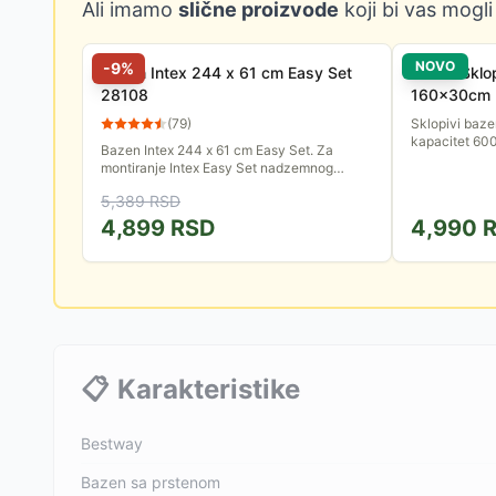
Ali imamo
slične proizvode
koji bi vas mogli
NOVO
-
9
%
Bazen Intex 244 x 61 cm Easy Set
Purlov Sklo
28108
160x30cm
(
79
)
Sklopivi baz
kapacitet 600
Bazen Intex 244 x 61 cm Easy Set. Za
montiranje Intex Easy Set nadzemnog
bazena potrebne su dve osobe i deset
5,389
RSD
minuta slobodnog vremena. Dovoljno je...
4,899
RSD
4,990
R
📋
Karakteristike
Bestway
Bazen sa prstenom