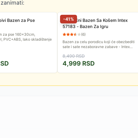
 zanimati:
-
41
%
pivi Bazen za Pse
Porodični Bazen Sa Košem Intex
57183 - Bazen Za Igru
en za pse 160x30cm,
(
6
)
l, PVC+ABS, lako skladištenje
Bazen za celu porodicu koji će obezbediti
sate i sate nezaboravne zabave - Intex
57183. Lako se naduvava i postavlja.
8,490
RSD
Zahvata 682 litra vode kada se...
SD
4,999
RSD