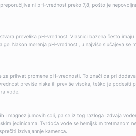
 preporučljiva ni pH-vrednost preko 7,8, pošto je nepovoljna
 stvara prevelika pH-vrednost. Vlasnici bazena često imaju
e alge. Nakon merenja pH-vrednosti, u najviše slučajeva se 
 za prihvat promene pH-vrednosti. To znači da pri dodavan
vrednost previše niska ili previše visoka, teško je podesiti
ra vode.
ovih i magnezijumovih soli, pa se iz tog razloga izdvaja v
nskim jedinicama. Tvrdoća vode se hemijskim tretmanom ne m
sprečiti izdvajannje kamenca.