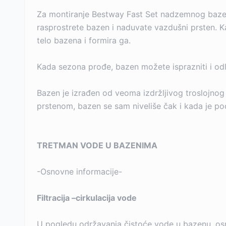
Za montiranje Bestway Fast Set nadzemnog bazen
rasprostrete bazen i naduvate vazdušni prsten. K
telo bazena i formira ga.
Kada sezona prođe, bazen možete isprazniti i od
Bazen je izrađen od veoma izdržljivog troslojnog
prstenom, bazen se sam niveliše čak i kada je po
TRETMAN VODE U BAZENIMA
-Osnovne informacije-
Filtracija –cirkulacija vode
U pogledu održavanja čistoće vode u bazenu, osno