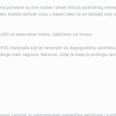
a potrebne su dve osobe i deset minuta slobodnog vremen
ako budete dolivali vodu u bazen tako će on dobijati svoj o
ložiti na adekvatno mesto, zaštićeno od mraza.
 PVC materijala koji je namenjen za dugogodišnju upotrebu.
dloga malo nagnuta. Naravno, bolje je kada je podloga ravn
vni zadatak je odstranjivanje mehaničke nečistoće i kontin