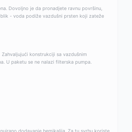
a. Dovoljno je da pronadjete ravnu površinu,
blik - voda podiže vazdušni prsten koji zateže
 Zahvaljujući konstrukciji sa vazdušnim
a. U paketu se ne nalazi filterska pumpa.
uirano dodavanje hemikalija. Za tu svrhu koriste