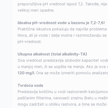
preporučljiva pH vrednost ispod 7,2. Takođe, nije
velikoj meri opadne.
Idealna pH-vrednost vode u bazenu je 7,2-7,6!
Praktična iskustva pokazuju da najviše problema
hlora, ali je voda i dalje mutna i razmnožavaju s
pH-vrednost.
Ukupna alkalnost (total alkalinity-TA)
Ova vrednost predstavlja slobodni kapacitet vode
u manjoj meri, ili se uopšte ne menja. Ako je ova 
120 mg/l.
Ona se može izmeriti pomoću analizato
Tvrdoća vode
Predstavlja količinu u vodi rastvorenih kalcijum
peščanim filterima, nanoseći znatnu štetu u maši
mogu zadržati u obliku rastvora, a time se može 