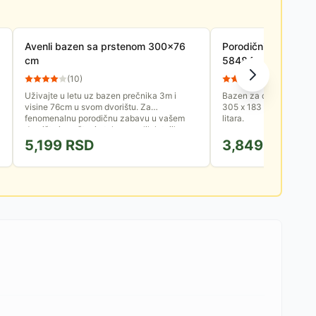
Avenli bazen sa prstenom 300x76
Porodični Bazen Int
cm
58484
(
10
)
(
9
)
Uživajte u letu uz bazen prečnika 3m i
Bazen za celu porodicu,
visine 76cm u svom dvorištu. Za
305 x 183 x 56 cm sa k
fenomenalnu porodičnu zabavu u vašem
litara.
dvorištu i opuštanje tokom vrelih letnjih...
5,199
RSD
3,849
RSD