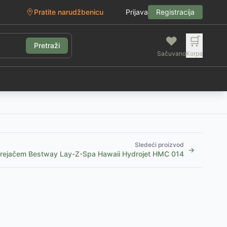
Pratite narudžbenicu
Prijava
Registracija
❤️
🛒
Pretraži
Sačuvano
Korpa
g
Sledeći proizvod
→
grejačem Bestway Lay-Z-Spa Hawaii Hydrojet HMC 014