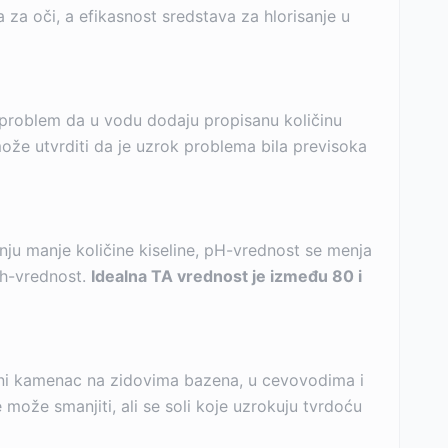
 za oči, a efikasnost sredstava za hlorisanje u
 problem da u vodu dodaju propisanu količinu
može utvrditi da je uzrok problema bila previsoka
ju manje količine kiseline, pH-vrednost se menja
 ph-vrednost.
Idealna TA vrednost je između 80 i
odeni kamenac na zidovima bazena, u cevovodima i
ože smanjiti, ali se soli koje uzrokuju tvrdoću