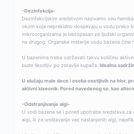
-Dezinfekcija-
Dezinfekcijskim sredstvom nazivamo onu hemikalij
okom koja neprekidno dospevaju u vodu preko kiše, v
mikroorganizama je bezopasan za ljudski organizam
na drugog. Organske materije vodu bazena čine mu
U bazenima treba održavati takvu količinu aktivno
bude škodljiv po zdravlje kupača.
Idealna sadržin
U slučaju male dece i osoba osetljivih na hlor,
aktivni kiseonik. Pored navedenog se, kao altern
-Odstranjivanje algi-
U vodi bazena se i pored upotrebe sredstava za dez
algi, ili za uništavanje već nastanjenih algi, naje