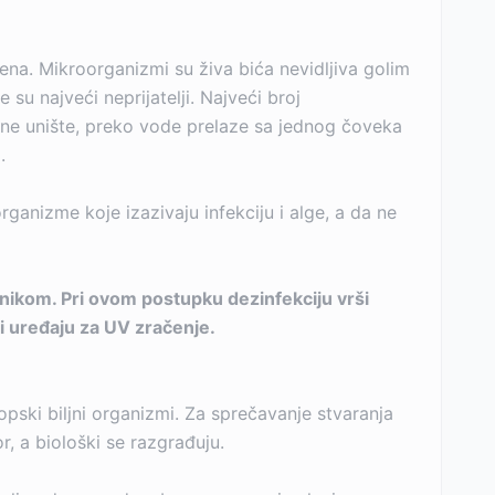
ena. Mikroorganizmi su živa bića nevidljiva golim
 su najveći neprijatelji. Najveći broj
se ne unište, preko vode prelaze sa jednog čoveka
.
ganizme koje izazivaju infekciju i alge, a da ne
onikom. Pri ovom postupku dezinfekciju vrši
li uređaju za UV zračenje.
kopski biljni organizmi. Za sprečavanje stvaranja
or, a biološki se razgrađuju.