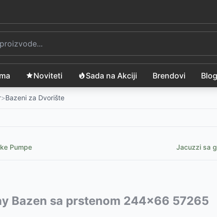
ama
Noviteti
Sada na Akciji
Brendovi
Blo
r
>
Bazeni za Dvorište
ske Pumpe
Jacuzzi sa 
vode:
y Bazen sa prstenom 244x66 57265
D
D