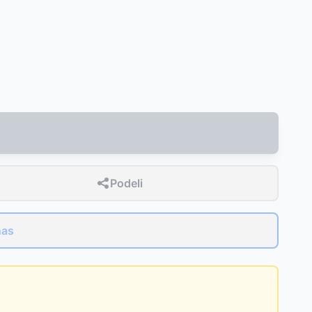
D
Podeli
nas