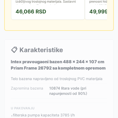
izdržljivog troslojnog materijala. Sastavni
prenosni hidromasa
deo kompleta čine merdevine...
model 28486EX! Diza
46,066
RSD
49,999
RS
📋
Karakteristike
Intex pravougaoni bazen 488 x 244 x 107 cm
Prism Frame 26792 sa kompletnom opremom
Telo bazena napravljeno od troslojnog PVC materijala
Zapremina bazena
10874 litara vode (pri
napunjenosti od 90%)
U PAKOVANJU
filterska pumpa kapaciteta 3785 l/h
•