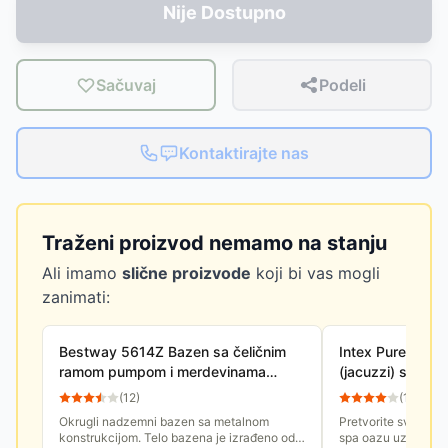
Nije Dostupno
Sačuvaj
Podeli
Kontaktirajte nas
Traženi proizvod nemamo na stanju
Ali imamo
slične proizvode
koji bi vas mogli
zanimati:
Bestway 5614Z Bazen sa čeličnim
Intex PureSpa –
ramom pumpom i merdevinama
(jacuzzi) sa gr
4.27m x 1.07m
(
12
)
(
10
)
Okrugli nadzemni bazen sa metalnom
Pretvorite svoj dom 
konstrukcijom. Telo bazena je izrađeno od
spa oazu uz Intex 