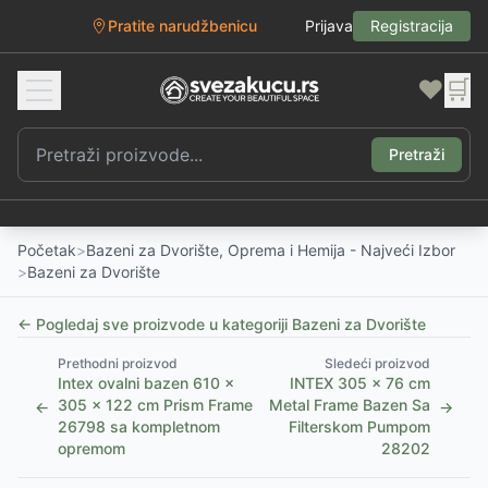
Pratite narudžbenicu
Prijava
Registracija
❤️
🛒
Pretraži
Početak
>
Bazeni za Dvorište, Oprema i Hemija - Najveći Izbor
>
Bazeni za Dvorište
← Pogledaj sve proizvode u kategoriji
Bazeni za Dvorište
Prethodni proizvod
Sledeći proizvod
Intex ovalni bazen 610 x
INTEX 305 x 76 cm
305 x 122 cm Prism Frame
Metal Frame Bazen Sa
←
→
26798 sa kompletnom
Filterskom Pumpom
opremom
28202