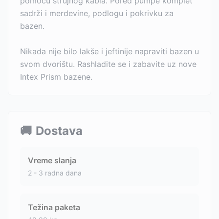
pomoću strujnog kabla. Pored pumpe komplet
sadrži i merdevine, podlogu i pokrivku za
bazen.
Nikada nije bilo lakše i jeftinije napraviti bazen u
svom dvorištu. Rashladite se i zabavite uz nove
Intex Prism bazene.
🚚
Dostava
Vreme slanja
2 - 3 radna dana
Težina paketa