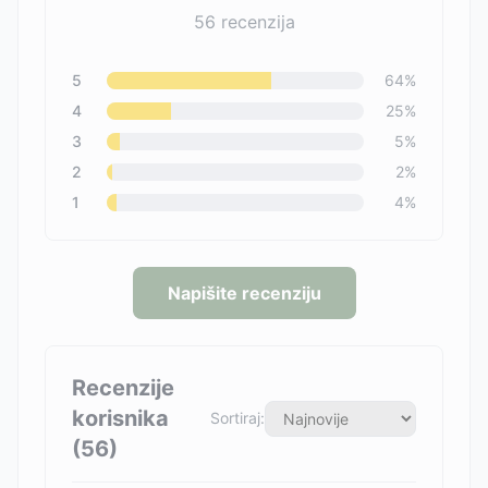
56
recenzija
5
64
%
4
25
%
3
5
%
2
2
%
1
4
%
Napišite recenziju
Recenzije
korisnika
Sortiraj:
(
56
)