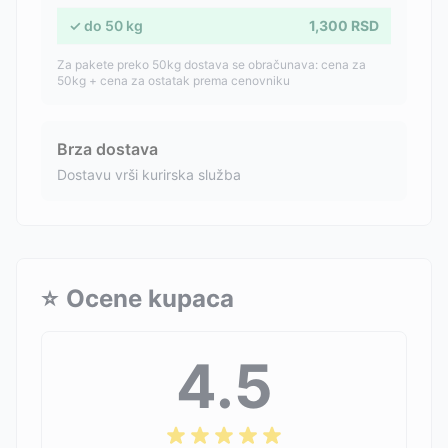
✓
do
50
kg
1,300
RSD
Za pakete preko 50kg dostava se obračunava: cena za
50kg + cena za ostatak prema cenovniku
Brza dostava
Dostavu vrši kurirska služba
⭐
Ocene kupaca
4.5