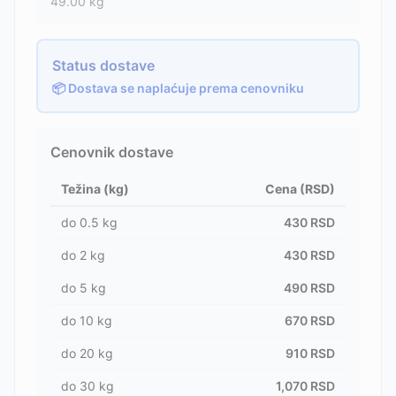
49.00
kg
Status dostave
📦 Dostava se naplaćuje prema cenovniku
Cenovnik dostave
Težina (kg)
Cena (RSD)
do
0.5
kg
430
RSD
do
2
kg
430
RSD
do
5
kg
490
RSD
do
10
kg
670
RSD
do
20
kg
910
RSD
do
30
kg
1,070
RSD