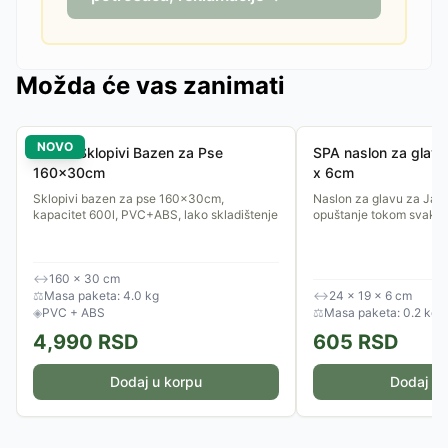
Možda će vas zanimati
NOVO
Purlov Sklopivi Bazen za Pse
SPA naslon za glav
160x30cm
x 6cm
Sklopivi bazen za pse 160x30cm,
Naslon za glavu za Jac
kapacitet 600l, PVC+ABS, lako skladištenje
opuštanje tokom svakog
↔
160 × 30 cm
⚖
Masa paketa: 4.0 kg
↔
24 × 19 × 6 cm
◈
PVC + ABS
⚖
Masa paketa: 0.2 kg
4,990
RSD
605
RSD
Dodaj u korpu
Dodaj u 