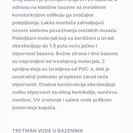
odnosu na klasične bazene sa metalnom
konsturkcijom odlikuju ga značajna
pobpljšanja. Lakša montaža zahvaljujući
novom sistemu povezivanja metalnih nosača.
Poboljšani materjali koji su korišćeni u izradi
obezbedjuju do 1.5 puta veću jačinu i
otpornost bazena. Bočne strane i dno bazena
su napravljeni od troslojnog materjala, 2
spoljna sloja su izradjena od PVC-a, dok je
unutrašnji poliester prepleten zarad veće
otpornosti. Ovakva konstrukcija obezbedjuje
veliku otpornost na uticaj hemikalija, sunčevu
svetlost, UV zračenje i udare vode prilikom
pomeranja kupača.
TRETMAN VODE U BAZENIMA