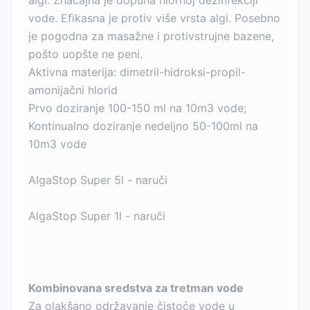
algi. Značajna je dopuna hlornoj dezinfekciji
vode. Efikasna je protiv više vrsta algi. Posebno
je pogodna za masažne i protivstrujne bazene,
pošto uopšte ne peni.
Aktivna materija: dimetril-hidroksi-propil-
amonijačni hlorid
Prvo doziranje 100-150 ml na 10m3 vode;
Kontinualno doziranje nedeljno 50-100ml na
10m3 vode
AlgaStop Super 5l - naruči
AlgaStop Super 1l - naruči
Kombinovana sredstva za tretman vode
Za olakšano održavanje čistoće vode u