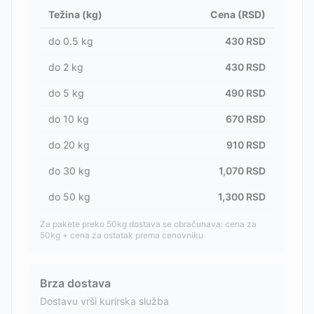
Težina (kg)
Cena (RSD)
do
0.5
kg
430
RSD
do
2
kg
430
RSD
do
5
kg
490
RSD
do
10
kg
670
RSD
do
20
kg
910
RSD
do
30
kg
1,070
RSD
do
50
kg
1,300
RSD
Za pakete preko 50kg dostava se obračunava: cena za
50kg + cena za ostatak prema cenovniku
Brza dostava
Dostavu vrši kurirska služba