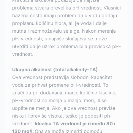
Praktična iskustva pokazuju da najviše
problema stvara prevelika pH-vrednost. Vlasnici
bazena često imaju problem da u vodu dodaju
propisanu količinu hlora, ali je voda i dalje
mutna i razmnožavaju se alge. Nakon merenja
pH-vrednosti, u najviše slučajeva se može
utvrditi da je uzrok problema bila previsoka pH-
vrednost.
Ukupna alkalnost (total alkalinity-TA)
Ova vrednost predstavlja slobodni kapacitet
vode za prihvat promene pH-vrednosti. To
znači da pri dodavanju manje količine kiseline,
pH-vrednost se menja u manjoj meri, ili se
uopšte ne menja. Ako je ova vrednost previše
niska ili previše visoka, teško je podesiti ph-
vrednost.
Idealna TA vrednost je između 80 i
120 mg/l.
Ona se može izmeriti pomoću