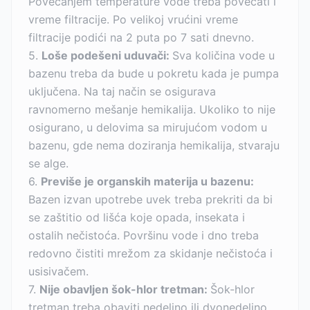
Povećanjem temperature vode treba povećati i
vreme filtracije. Po velikoj vrućini vreme
filtracije podići na 2 puta po 7 sati dnevno.
5.
Loše podešeni uduvači:
Sva količina vode u
bazenu treba da bude u pokretu kada je pumpa
uključena. Na taj način se osigurava
ravnomerno mešanje hemikalija. Ukoliko to nije
osigurano, u delovima sa mirujućom vodom u
bazenu, gde nema doziranja hemikalija, stvaraju
se alge.
6.
Previše je organskih materija u bazenu:
Bazen izvan upotrebe uvek treba prekriti da bi
se zaštitio od lišća koje opada, insekata i
ostalih nečistoća. Površinu vode i dno treba
redovno čistiti mrežom za skidanje nečistoća i
usisivačem.
7.
Nije obavljen šok-hlor tretman:
Šok-hlor
tretman treba obaviti nedeljno ili dvonedeljno