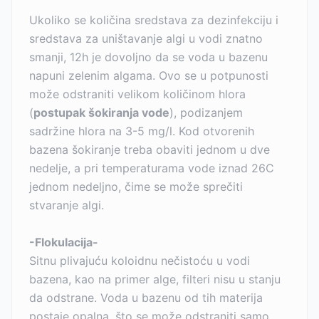
Ukoliko se količina sredstava za dezinfekciju i
sredstava za uništavanje algi u vodi znatno
smanji, 12h je dovoljno da se voda u bazenu
napuni zelenim algama. Ovo se u potpunosti
može odstraniti velikom količinom hlora
(
postupak šokiranja vode
), podizanjem
sadržine hlora na 3-5 mg/l. Kod otvorenih
bazena šokiranje treba obaviti jednom u dve
nedelje, a pri temperaturama vode iznad 26C
jednom nedeljno, čime se može sprečiti
stvaranje algi.
-Flokulacija-
Sitnu plivajuću koloidnu nečistoću u vodi
bazena, kao na primer alge, filteri nisu u stanju
da odstrane. Voda u bazenu od tih materija
postaje opalna, što se može odstraniti samo