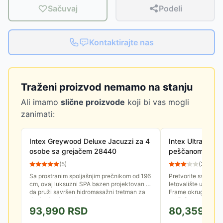
Sačuvaj
Podeli
Kontaktirajte nas
Traženi proizvod nemamo na stanju
Ali imamo
slične proizvode
koji bi vas mogli
zanimati:
Intex Greywood Deluxe Jacuzzi za 4
Intex Ultra XTR
osobe sa grejačem 28440
peščanom pump
opremom 5.49 
(
5
)
(
3
)
Sa prostranim spoljašnjim prečnikom od 196
Pretvorite svoje dvo
cm, ovaj luksuzni SPA bazen projektovan je
letovalište uz monu
da pruži savršen hidromasažni tretman za
Frame okrugli baze
do 4 odrasle osobe....
prečnikom od 549 cm
93,990
RSD
80,359
RS