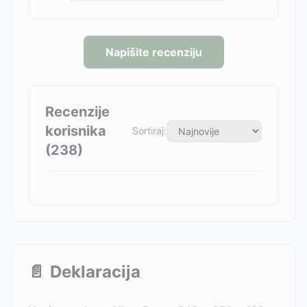
Napišite recenziju
Recenzije
korisnika
Sortiraj:
(
238
)
📄
Deklaracija