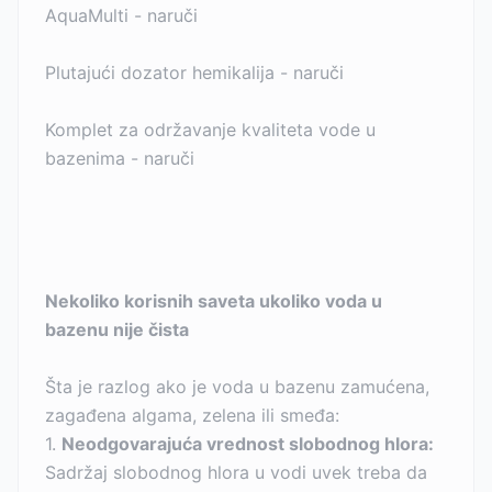
AquaMulti - naruči
Plutajući dozator hemikalija - naruči
Komplet za održavanje kvaliteta vode u
bazenima - naruči
Nekoliko korisnih saveta ukoliko voda u
bazenu nije čista
Šta je razlog ako je voda u bazenu zamućena,
zagađena algama, zelena ili smeđa:
1.
Neodgovarajuća vrednost slobodnog hlora:
Sadržaj slobodnog hlora u vodi uvek treba da