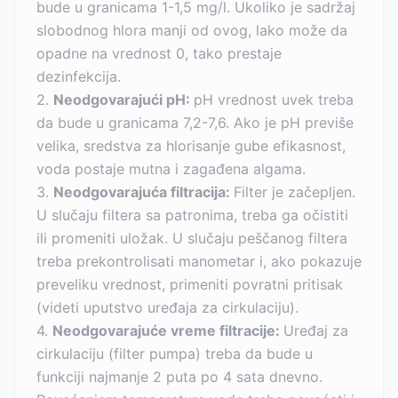
bude u granicama 1-1,5 mg/l. Ukoliko je sadržaj
slobodnog hlora manji od ovog, lako može da
opadne na vrednost 0, tako prestaje
dezinfekcija.
2.
Neodgovarajući pH:
pH vrednost uvek treba
da bude u granicama 7,2-7,6. Ako je pH previše
velika, sredstva za hlorisanje gube efikasnost,
voda postaje mutna i zagađena algama.
3.
Neodgovarajuća filtracija:
Filter je začepljen.
U slučaju filtera sa patronima, treba ga očistiti
ili promeniti uložak. U slučaju peščanog filtera
treba prekontrolisati manometar i, ako pokazuje
preveliku vrednost, primeniti povratni pritisak
(videti uputstvo uređaja za cirkulaciju).
4.
Neodgovarajuće vreme filtracije:
Uređaj za
cirkulaciju (filter pumpa) treba da bude u
funkciji najmanje 2 puta po 4 sata dnevno.