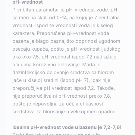
pH-vrednost
Prvi bitan parametar je pH-vrednost vode. pH
se meri na skali od 0-14, na kojoj je 7 neutralna
vrednost. Ispod te vrednosti voda je kiselog
karaktera. Preporučena pH-vrednost vode
bazena je blago bazna, što doprinosi ugodnom
osećaju kupača, pošto je pH-vrednost ljudskog
oka oko 7,5. pH-vrednost ispod 7,2 nadražuje
oči i ima korozivno delovanje. Mada je
dezinfekcijsko delovanje sredstva sa hlorom
jače u kiseloj sredini (ispod pH 7), ipak nije
preporučljiva pH vrednost ispod 7,2. Takođe,
nije preporučljiva ni pH-vrednost preko 7,8,
pošto je nepovoljna za oči, a efikasnost
sredstava za hlorisanje u velikoj meri opadne.
Idealna pH-vrednost vode u bazenu je 7,2-7,6!