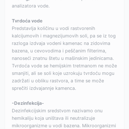
analizatora vode.
Tvrdoća vode
Predstavlja količinu u vodi rastvorenih
kalcijumovih i magnezijumovih soli, pa se iz tog
razloga izdvaja vodeni kamenac na zidovima
bazena, u cevovodima i peščanim filterima,
nanoseći znatnu štetu u mašinskim jedinicama.
Tvrdoća vode se hemijskim tretmanom ne može
smanjiti, ali se soli koje uzrokuju tvrdoću mogu
zadržati u obliku rastvora, a time se može
sprečiti izdvajannje kamenca.
-Dezinfekcija-
Dezinfekcijskim sredstvom nazivamo onu
hemikaliju koja uništava ili neutralizuje
mikroorganizme u vodi bazena. Mikroorganizmi