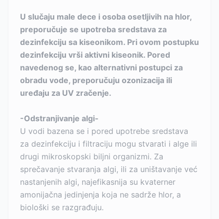
U slučaju male dece i osoba osetljivih na hlor,
preporučuje se upotreba sredstava za
dezinfekciju sa kiseonikom. Pri ovom postupku
dezinfekciju vrši aktivni kiseonik. Pored
navedenog se, kao alternativni postupci za
obradu vode, preporučuju ozonizacija ili
uređaju za UV zračenje.
-Odstranjivanje algi-
U vodi bazena se i pored upotrebe sredstava
za dezinfekciju i filtraciju mogu stvarati i alge ili
drugi mikroskopski biljni organizmi. Za
sprečavanje stvaranja algi, ili za uništavanje već
nastanjenih algi, najefikasnija su kvaterner
amonijačna jedinjenja koja ne sadrže hlor, a
biološki se razgrađuju.