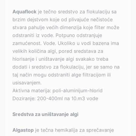
Aquaflock
je tečno sredstvo za flokulaciju sa
brzim dejstvom koje od plivajuće nečistoće
stvara pahulje većih dimenzija koje filter može
odstraniti iz vode. Potpuno odstranjuje
zamućenost. Vode. Ukoliko u vodi bazena ima
velikih količina algi, pored sredstava za
hlorisanje i uništavanje algi svakako treba
dodati i sredstvo za flokulaciju, jer se samo na
taj način mogu odstraniti alge filtracijom ili
usisavanjem.
Aktivna materija: poli-aluminijum-hlorid
Doziranje: 200-400ml na 10.m3 vode
Sredstva za uništavanje algi
Algastop
je tečna hemikalija za sprečavanje