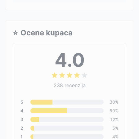
⭐
Ocene kupaca
4.0
238
recenzija
5
30
%
4
50
%
3
12
%
2
5
%
1
4
%