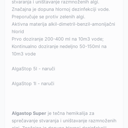
stvaranja i uništavanje razmnoženih algi.
Značajna je dopuna hlornoj dezinfekciji vode.
Preporučuje se protiv zelenih algi.
Aktivna materija alkil-dimetril-benzil-amonijačni
hlorid
Prvo doziranje 200-400 ml na 10m3 vode;
Kontinualno doziranje nedeljno 50-150ml na
10m3 vode
AlgaStop 5l - naruči
AlgaStop 1l - naruči
Algastop Super
je tečna hemikalija za
sprečavanje stvaranja i uništavanje razmnoženih