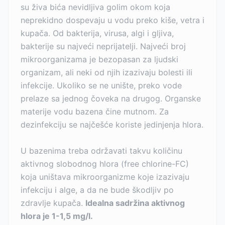
su živa bića nevidljiva golim okom koja
neprekidno dospevaju u vodu preko kiše, vetra i
kupača. Od bakterija, virusa, algi i gljiva,
bakterije su najveći neprijatelji. Najveći broj
mikroorganizama je bezopasan za ljudski
organizam, ali neki od njih izazivaju bolesti ili
infekcije. Ukoliko se ne unište, preko vode
prelaze sa jednog čoveka na drugog. Organske
materije vodu bazena čine mutnom. Za
dezinfekciju se najčešće koriste jedinjenja hlora.
U bazenima treba održavati takvu količinu
aktivnog slobodnog hlora (free chlorine-FC)
koja uništava mikroorganizme koje izazivaju
infekciju i alge, a da ne bude škodljiv po
zdravlje kupača.
Idealna sadržina aktivnog
hlora je 1-1,5 mg/l.