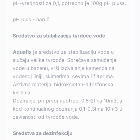
pH-vrednosti za 0,1, potrebno je 100g pH plusa.
pH plus - naruči
Sredstvo za stabilizaciju tvrdoće vode
Aquafix
je sredstvo za stabilizaciju vode u
slučaju velike tvrdoće. Sprečava zamućenje
vode u bazenu, vrši izdvajanje kamenca na
vodenoj liniji, skimerima, cevima i filterima.
Aktivna materija: hidroksietan-difosfonska
kiselina
Doziranje: pri prvoj upotrebi 0,5-2l na 10m3, a
kod kontinualnog doziranja 0,1-0,3l na 10m3 u
zavisnosti od tvrdoće vode.
Sredstva za dezinfekciju