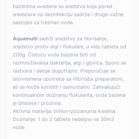
bazenima uvedena su sredstva koja pored
sredstava za dezinfekciju sadrže i druge važne
sastojke za tretman vode.
Aquamulti
sadrži sredstvo za hlorisanje,
sredstvo protiv algi i flokulant, u vidu tableta od
200g. Čistoću vode bazena štiti od
razmnožavanja bakterija, algi i gljivica. Sporo se
rastvara i deluje dugotrajno. Preporučuje se
istovremena upotreba sa Hlortabs preparatom,
ali se može koristiti i samostalno. Zahvaljujući
kontinualnom doziranju flokulanta, voda bazena
je blistava i prozirna.
Aktivna materija: trihlor-izocianurna kiselina
Doziranje: 1 do 2 tablete nedeljno na 30m3
vode