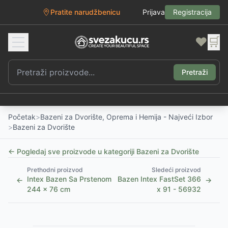
Pratite narudžbenicu
Prijava
Registracija
❤️
🛒
Pretraži
Početak
>
Bazeni za Dvorište, Oprema i Hemija - Najveći Izbor
>
Bazeni za Dvorište
← Pogledaj sve proizvode u kategoriji
Bazeni za Dvorište
Prethodni proizvod
Sledeći proizvod
Intex Bazen Sa Prstenom
Bazen Intex FastSet 366
←
→
244 x 76 cm
x 91 - 56932
1
/
4