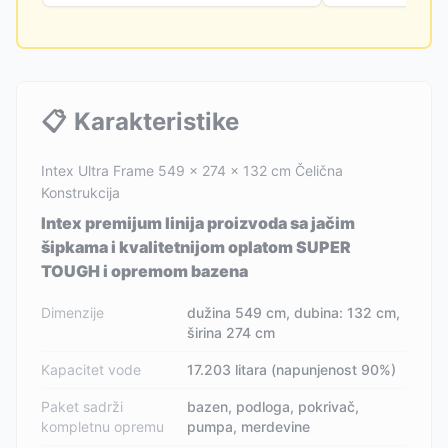
📋
Karakteristike
Intex Ultra Frame 549 x 274 x 132 cm Čelična
Konstrukcija
Intex premijum linija proizvoda sa jačim
šipkama i kvalitetnijom oplatom SUPER
TOUGH i opremom bazena
Dimenzije
dužina 549 cm, dubina: 132 cm,
širina 274 cm
Kapacitet vode
17.203 litara (napunjenost 90%)
Paket sadrži
bazen, podloga, pokrivač,
kompletnu opremu
pumpa, merdevine