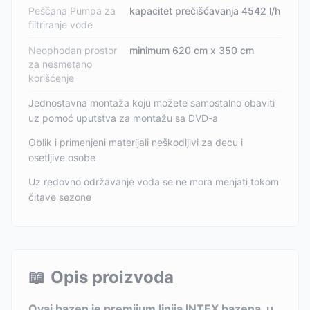
Peščana Pumpa za
kapacitet prečišćavanja 4542 l/h
filtriranje vode
Neophodan prostor
minimum 620 cm x 350 cm
za nesmetano
korišćenje
Jednostavna montaža koju možete samostalno obaviti
uz pomoć uputstva za montažu sa DVD-a
Oblik i primenjeni materijali neškodljivi za decu i
osetljive osobe
Uz redovno održavanje voda se ne mora menjati tokom
čitave sezone
📖
Opis proizvoda
Ovaj bazen je premijum linija INTEX bazena, u