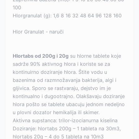
100
Hlorgranulat (g): 1,6 8 16 32 48 64 96 128 160
Hlor Granulat - naruči
Hlortabs od 200g i 20g
su hlorne tablete koje
sadrže 90% aktivnog hlora i koriste se za
kontinuirno doziranje hlora. Štite vodu u
bazenima od razmnožavanja bakterija, algi i
gljivica. Sporo se rastvaraju, dejstvo im je
kontinualno i dugootrajno. Olakšavaju doziranje
hlora pošto se tablete ubacuju jednom nedeljno
u plovni dozator hemikalija ili skimer.
Aktivna supstanca: trilor-izocianurna kiselina
Doziranje: hlortabs 200g – 1 tableta na 30m3,
hlortabs 20g – 4 do 5 tableta na 10m3