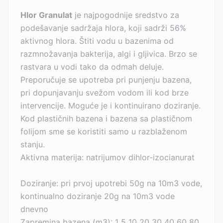
Hlor Granulat
je najpogodnije sredstvo za
podešavanje sadržaja hlora, koji sadrži 56%
aktivnog hlora. Štiti vodu u bazenima od
razmnožavanja bakterija, algi i gljivica. Brzo se
rastvara u vodi tako da odmah deluje.
Preporučuje se upotreba pri punjenju bazena,
pri dopunjavanju svežom vodom ili kod brze
intervencije. Moguće je i kontinuirano doziranje.
Kod plastičnih bazena i bazena sa plastičnom
folijom sme se koristiti samo u razblaženom
stanju.
Aktivna materija: natrijumov dihlor-izocianurat
Doziranje: pri prvoj upotrebi 50g na 10m3 vode,
kontinualno doziranje 20g na 10m3 vode
dnevno
Zapremina bazena (m3): 1 5 10 20 30 40 60 80