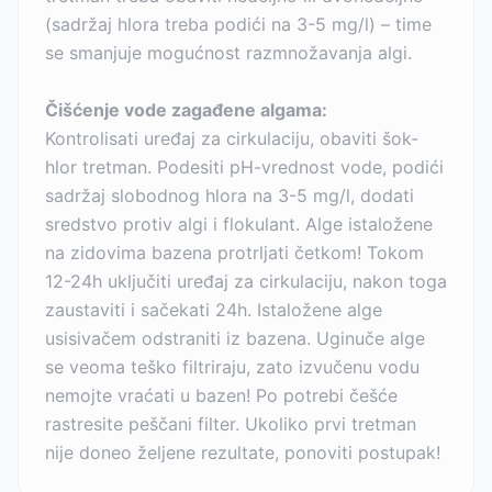
(sadržaj hlora treba podići na 3-5 mg/l) – time
se smanjuje mogućnost razmnožavanja algi.
Čišćenje vode zagađene algama:
Kontrolisati uređaj za cirkulaciju, obaviti šok-
hlor tretman. Podesiti pH-vrednost vode, podići
sadržaj slobodnog hlora na 3-5 mg/l, dodati
sredstvo protiv algi i flokulant. Alge istaložene
na zidovima bazena protrljati četkom! Tokom
12-24h uključiti uređaj za cirkulaciju, nakon toga
zaustaviti i sačekati 24h. Istaložene alge
usisivačem odstraniti iz bazena. Uginuče alge
se veoma teško filtriraju, zato izvučenu vodu
nemojte vraćati u bazen! Po potrebi češće
rastresite peščani filter. Ukoliko prvi tretman
nije doneo željene rezultate, ponoviti postupak!