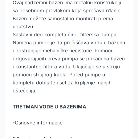
Ovaj nadzemni bazen ima metalnu konstrukciju
sa posebnom prevlakom koja sprečava rđanje.
Bazen možete samostalno montirati prema
uputstvu.
Sastavni deo kompleta čini i filterska pumpa.
Namena pumpe je da prečišćava vodu u bazenu
i odstranjuje mehaničke nečistoće. Pomoću
odgovarajućih creva pumpa se prikači na bazen
i konstantno filtrira vodu. Uključuje se u struju
pomoću strujnog kabla. Pored pumpe u
kompletu dobijate i set za krpljenje manjih
oštećenja.
TRETMAN VODE U BAZENIMA
-Osnovne informacije-