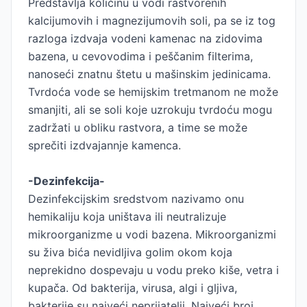
Predstavlja količinu u vodi rastvorenih
kalcijumovih i magnezijumovih soli, pa se iz tog
razloga izdvaja vodeni kamenac na zidovima
bazena, u cevovodima i peščanim filterima,
nanoseći znatnu štetu u mašinskim jedinicama.
Tvrdoća vode se hemijskim tretmanom ne može
smanjiti, ali se soli koje uzrokuju tvrdoću mogu
zadržati u obliku rastvora, a time se može
sprečiti izdvajannje kamenca.
-Dezinfekcija-
Dezinfekcijskim sredstvom nazivamo onu
hemikaliju koja uništava ili neutralizuje
mikroorganizme u vodi bazena. Mikroorganizmi
su živa bića nevidljiva golim okom koja
neprekidno dospevaju u vodu preko kiše, vetra i
kupača. Od bakterija, virusa, algi i gljiva,
bakterije su najveći neprijatelji. Najveći broj