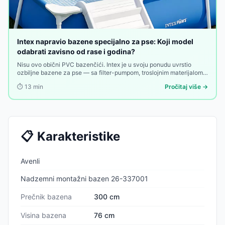
Intex napravio bazene specijalno za pse: Koji model
odabrati zavisno od rase i godina?
Nisu ovo obični PVC bazenčići. Intex je u svoju ponudu uvrstio
ozbiljne bazene za pse — sa filter-pumpom, troslojnim materijalom i
rampom za ulazak. Evo koji model odgovara vašem ljubimcu.
⏱️
13
min
Pročitaj više →
📋
Karakteristike
Avenli
Nadzemni montažni bazen 26-337001
Prečnik bazena
300 cm
Visina bazena
76 cm