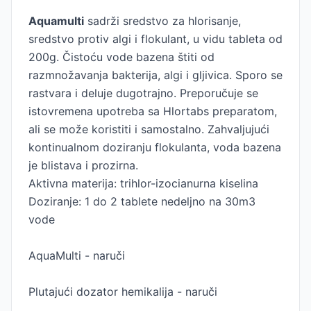
Aquamulti
sadrži sredstvo za hlorisanje,
sredstvo protiv algi i flokulant, u vidu tableta od
200g. Čistoću vode bazena štiti od
razmnožavanja bakterija, algi i gljivica. Sporo se
rastvara i deluje dugotrajno. Preporučuje se
istovremena upotreba sa Hlortabs preparatom,
ali se može koristiti i samostalno. Zahvaljujući
kontinualnom doziranju flokulanta, voda bazena
je blistava i prozirna.
Aktivna materija: trihlor-izocianurna kiselina
Doziranje: 1 do 2 tablete nedeljno na 30m3
vode
AquaMulti - naruči
Plutajući dozator hemikalija - naruči