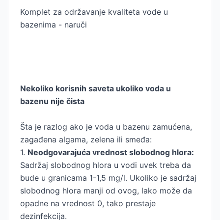
Komplet za održavanje kvaliteta vode u
bazenima - naruči
Nekoliko korisnih saveta ukoliko voda u
bazenu nije čista
Šta je razlog ako je voda u bazenu zamućena,
zagađena algama, zelena ili smeđa:
1.
Neodgovarajuća vrednost slobodnog hlora:
Sadržaj slobodnog hlora u vodi uvek treba da
bude u granicama 1-1,5 mg/l. Ukoliko je sadržaj
slobodnog hlora manji od ovog, lako može da
opadne na vrednost 0, tako prestaje
dezinfekcija.