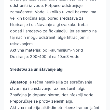
odstraniti iz vode. Potpuno odstranjuje
zamućenost. Vode. Ukoliko u vodi bazena ima
velikih količina algi, pored sredstava za
hlorisanje i uništavanje algi svakako treba
dodati i sredstvo za flokulaciju, jer se samo na
taj način mogu odstraniti alge filtracijom ili
usisavanjem.
Aktivna materija: poli-aluminijum-hlorid
Doziranje: 200-400ml na 10.m3 vode
Sredstva za uništavanje algi
Algastop
je tečna hemikalija za sprečavanje
stvaranja i uništavanje razmnoženih algi.
Značajna je dopuna hlornoj dezinfekciji vode.
Preporučuje se protiv zelenih algi.
Aktivna materija alkil-dimetril-benzil-amonijačni