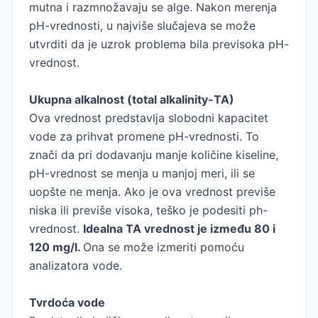
mutna i razmnožavaju se alge. Nakon merenja
pH-vrednosti, u najviše slučajeva se može
utvrditi da je uzrok problema bila previsoka pH-
vrednost.
Ukupna alkalnost (total alkalinity-TA)
Ova vrednost predstavlja slobodni kapacitet
vode za prihvat promene pH-vrednosti. To
znači da pri dodavanju manje količine kiseline,
pH-vrednost se menja u manjoj meri, ili se
uopšte ne menja. Ako je ova vrednost previše
niska ili previše visoka, teško je podesiti ph-
vrednost.
Idealna TA vrednost je između 80 i
120 mg/l.
Ona se može izmeriti pomoću
analizatora vode.
Tvrdoća vode