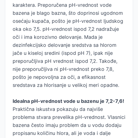
karaktera. Preporučena pH-vrednost vode
bazena je blago bazna, što doprinosi ugodnom
osećaju kupača, pošto je pH-vrednost ljudskog
oka oko 7,5. pH-vrednost ispod 7,2 nadražuje
oči i ima korozivno delovanje. Mada je
dezinfekcijsko delovanje sredstva sa hlorom
jače u kiseloj sredini (ispod pH 7), ipak nije
preporučljiva pH vrednost ispod 7,2. Takođe,
nije preporučljiva ni pH-vrednost preko 7,8,
pošto je nepovoljna za oči, a efikasnost
sredstava za hlorisanje u velikoj meri opadne.
Idealna pH-vrednost vode u bazenu je 7,2-7,6!
Praktična iskustva pokazuju da najviše
problema stvara prevelika pH-vrednost. Vlasnici
bazena često imaju problem da u vodu dodaju
propisanu količinu hlora, ali je voda i dalje