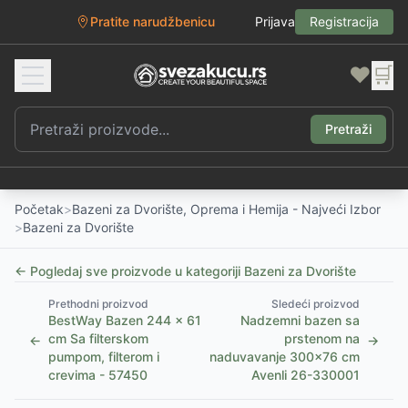
Pratite narudžbenicu
Prijava
Registracija
❤️
🛒
Pretraži
Početak
>
Bazeni za Dvorište, Oprema i Hemija - Najveći Izbor
>
Bazeni za Dvorište
← Pogledaj sve proizvode u kategoriji
Bazeni za Dvorište
Prethodni proizvod
Sledeći proizvod
BestWay Bazen 244 x 61
Nadzemni bazen sa
cm Sa filterskom
prstenom na
←
→
pumpom, filterom i
naduvavanje 300x76 cm
crevima - 57450
Avenli 26-330001