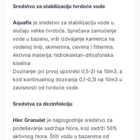
Sredstvo za stabilizaciju tvrdoće vode
Aquafix
je sredstvo za stabilizaciju vode u
slučaju velike tvrdoće. Sprečava zamućenje
vode u bazenu, vrši izdvajanje kamenca na
vodenoj liniji, skimerima, cevima i filterima.
Aktivna materija: hidroksietan-difosfonska
kiselina
Doziranje: pri prvoj upotrebi 0,5-2l na 10m3, a
kod kontinualnog doziranja 0,1-0,3l na 10m3 u
zavisnosti od tvrdoće vode.
Sredstva za dezinfekciju
Hlor Granulat
je najpogodnije sredstvo za
podešavanje sadržaja hlora, koji sadrži 56%
aktivnog hlora. Štiti vodu u bazenima od