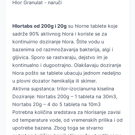
Hlor Granulat - naruči
Hlortabs od 200g i 20g
su hlorne tablete koje
sadrže 90% aktivnog hlora i koriste se za
kontinuirno doziranje hlora. Štite vodu u
bazenima od razmnožavanja bakterija, algi i
gljivica. Sporo se rastvaraju, dejstvo im je
kontinualno i dugootrajno. Olakšavaju doziranje
hlora pošto se tablete ubacuju jednom nedeljno
u plovni dozator hemikalija ili skimer.
Aktivna supstanca: trilor-izocianurna kiselina
Doziranje: hlortabs 200g – 1 tableta na 30m3,
hlortabs 20g – 4 do 5 tableta na 10m3
Potrebna količina sredstava za hlorisanje zavisi
od temperature vode, od vremenskih prilika i od
upotrebe bazena. Zbog toga se stvarno