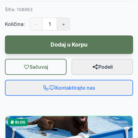
Šifra:
108963
Količina:
-
+
Dodaj u Korpu
Sačuvaj
Podeli
Kontaktirajte nas
📘 BLOG