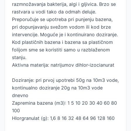
razmnožavanja bakterija, algi i gljivica. Brzo se
rastvara u vodi tako da odmah deluje.
Preporučuje se upotreba pri punjenju bazena,
pri dopunjavanju svežom vodom ili kod brze
intervencije. Moguće je i kontinuirano doziranje.
Kod plastičnih bazena i bazena sa plastičnom
folijom sme se koristiti samo u razblaženom
stanju.
Aktivna materija: natrijumov dihlor-izocianurat
Doziranje: pri prvoj upotrebi 50g na 10m3 vode,
kontinualno doziranje 20g na 10m3 vode
dnevno
Zapremina bazena (m3): 1 5 10 20 30 40 60 80
100
Hlorgranulat (g): 1,6 8 16 32 48 64 96 128 160