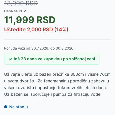
13,999
RSD
Cena sa PDV:
11,999
RSD
Uštedite
2,000
RSD (
14
%)
Ponuda važi od
30.7.2026.
do
30.8.2026.
✓
Još
23
dana
za kupovinu po sniženoj ceni
Uživajte u letu uz bazen prečnika 300cm i visine 76cm
u svom dvorištu. Za fenomenalnu porodičnu zabavu u
vašem dvorištu i opuštanje tokom vrelih letnjih dana.
Uz bazen se isporučuje i pumpa za filtraciju vode.
Na stanju