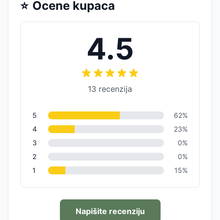
⭐
Ocene kupaca
4.5
13
recenzija
5
62
%
4
23
%
3
0
%
2
0
%
1
15
%
Napišite recenziju