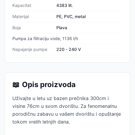
Kapacitet
4383 lit.
Materijal
PE, PVC, metal
Boja
Plava
Pumpa za filtraciju vode, 1136 l/h
Napajanje pumpe
220 - 240 V
📖
Opis proizvoda
Uživajte u letu uz bazen prečnika 300cm i
visine 76cm u svom dvorištu. Za fenomenalnu
porodičnu zabavu u vašem dvorištu i opuštanje
tokom vrelih letnjih dana.