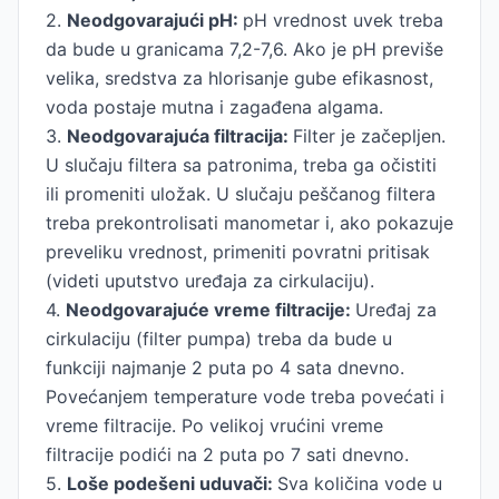
2.
Neodgovarajući pH:
pH vrednost uvek treba
da bude u granicama 7,2-7,6. Ako je pH previše
velika, sredstva za hlorisanje gube efikasnost,
voda postaje mutna i zagađena algama.
3.
Neodgovarajuća filtracija:
Filter je začepljen.
U slučaju filtera sa patronima, treba ga očistiti
ili promeniti uložak. U slučaju peščanog filtera
treba prekontrolisati manometar i, ako pokazuje
preveliku vrednost, primeniti povratni pritisak
(videti uputstvo uređaja za cirkulaciju).
4.
Neodgovarajuće vreme filtracije:
Uređaj za
cirkulaciju (filter pumpa) treba da bude u
funkciji najmanje 2 puta po 4 sata dnevno.
Povećanjem temperature vode treba povećati i
vreme filtracije. Po velikoj vrućini vreme
filtracije podići na 2 puta po 7 sati dnevno.
5.
Loše podešeni uduvači:
Sva količina vode u