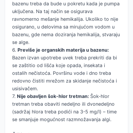
bazenu treba da bude u pokretu kada je pumpa
uključena. Na taj način se osigurava
ravnomerno mešanje hemikalija. Ukoliko to nije
osigurano, u delovima sa mirujućom vodom u
bazenu, gde nema doziranja hemikalija, stvaraju
se alge.
6.
Previše je organskih materija u bazenu:
Bazen izvan upotrebe uvek treba prekriti da bi
se zaštitio od lišća koje opada, insekata i
ostalih nečistoća. Površinu vode i dno treba
redovno čistiti mrežom za skidanje nečistoća i
usisivačem.
7.
Nije obavljen šok-hlor tretman:
Šok-hlor
tretman treba obaviti nedeljno ili dvonedeljno
(sadržaj hlora treba podići na 3-5 mg/l) – time
se smanjuje mogućnost razmnožavanja algi.