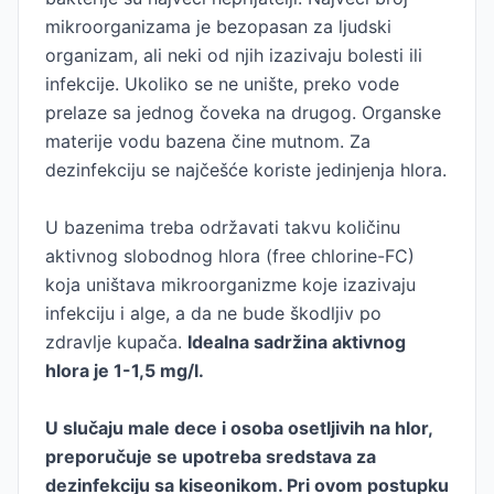
mikroorganizama je bezopasan za ljudski
organizam, ali neki od njih izazivaju bolesti ili
infekcije. Ukoliko se ne unište, preko vode
prelaze sa jednog čoveka na drugog. Organske
materije vodu bazena čine mutnom. Za
dezinfekciju se najčešće koriste jedinjenja hlora.
U bazenima treba održavati takvu količinu
aktivnog slobodnog hlora (free chlorine-FC)
koja uništava mikroorganizme koje izazivaju
infekciju i alge, a da ne bude škodljiv po
zdravlje kupača.
Idealna sadržina aktivnog
hlora je 1-1,5 mg/l.
U slučaju male dece i osoba osetljivih na hlor,
preporučuje se upotreba sredstava za
dezinfekciju sa kiseonikom. Pri ovom postupku