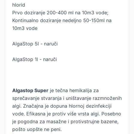
hlorid
Prvo doziranje 200-400 ml na 10m3 vode;
Kontinualno doziranje nedeljno 50-150ml na
10m3 vode
AlgaStop 5l - naruči
AlgaStop 1l - naruči
Algastop Super
je tečna hemikalija za
sprečavanje stvaranja i uništavanje razmnoženih
algi. Značajna je dopuna hlornoj dezinfekciji
vode. Efikasna je protiv više vrsta algi. Posebno
je pogodna za masažne i protivstrujne bazene,
pošto uopšte ne peni.