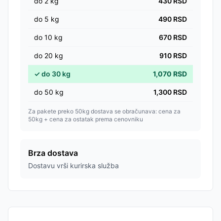
do
2
kg
430
RSD
do
5
kg
490
RSD
do
10
kg
670
RSD
do
20
kg
910
RSD
✓
do
30
kg
1,070
RSD
do
50
kg
1,300
RSD
Za pakete preko 50kg dostava se obračunava: cena za
50kg + cena za ostatak prema cenovniku
Brza dostava
Dostavu vrši kurirska služba