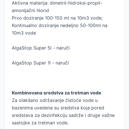
Aktivna materija: dimetril-hidroksi-propil-
amonijačni hlorid
Prvo doziranje 100-150 ml na 10m3 vode;
Kontinualno doziranje nedeljno 50-100ml na
10m3 vode
AlgaStop Super 5l - naruči
AlgaStop Super 1l - naruči
Kombinovana sredstva za tretman vode
Za olakšano održavanje čistoće vode u
bazenima uvedena su sredstva koja pored
sredstava za dezinfekciju sadrže i druge važne
sastojke za tretman vode.