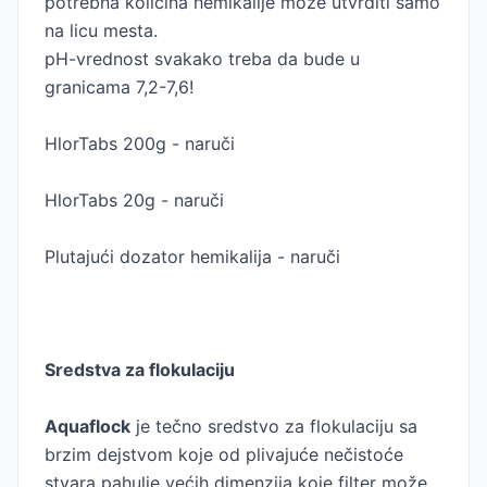
potrebna količina hemikalije može utvrditi samo
na licu mesta.
pH-vrednost svakako treba da bude u
granicama 7,2-7,6!
HlorTabs 200g - naruči
HlorTabs 20g - naruči
Plutajući dozator hemikalija - naruči
Sredstva za flokulaciju
Aquaflock
je tečno sredstvo za flokulaciju sa
brzim dejstvom koje od plivajuće nečistoće
stvara pahulje većih dimenzija koje filter može