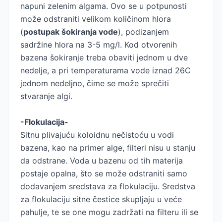
napuni zelenim algama. Ovo se u potpunosti
može odstraniti velikom količinom hlora
(
postupak šokiranja vode
), podizanjem
sadržine hlora na 3-5 mg/l. Kod otvorenih
bazena šokiranje treba obaviti jednom u dve
nedelje, a pri temperaturama vode iznad 26C
jednom nedeljno, čime se može sprečiti
stvaranje algi.
-Flokulacija-
Sitnu plivajuću koloidnu nečistoću u vodi
bazena, kao na primer alge, filteri nisu u stanju
da odstrane. Voda u bazenu od tih materija
postaje opalna, što se može odstraniti samo
dodavanjem sredstava za flokulaciju. Sredstva
za flokulaciju sitne čestice skupljaju u veće
pahulje, te se one mogu zadržati na filteru ili se