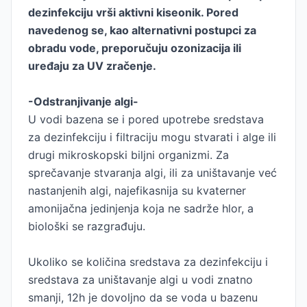
dezinfekciju vrši aktivni kiseonik. Pored
navedenog se, kao alternativni postupci za
obradu vode, preporučuju ozonizacija ili
uređaju za UV zračenje.
-Odstranjivanje algi-
U vodi bazena se i pored upotrebe sredstava
za dezinfekciju i filtraciju mogu stvarati i alge ili
drugi mikroskopski biljni organizmi. Za
sprečavanje stvaranja algi, ili za uništavanje već
nastanjenih algi, najefikasnija su kvaterner
amonijačna jedinjenja koja ne sadrže hlor, a
biološki se razgrađuju.
Ukoliko se količina sredstava za dezinfekciju i
sredstava za uništavanje algi u vodi znatno
smanji, 12h je dovoljno da se voda u bazenu