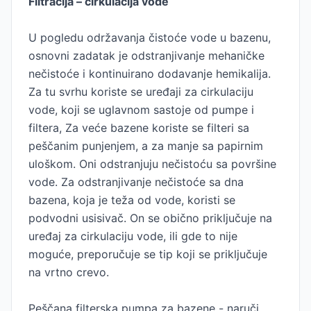
Filtracija – cirkulacija vode
U pogledu održavanja čistoće vode u bazenu,
osnovni zadatak je odstranjivanje mehaničke
nečistoće i kontinuirano dodavanje hemikalija.
Za tu svrhu koriste se uređaji za cirkulaciju
vode, koji se uglavnom sastoje od pumpe i
filtera, Za veće bazene koriste se filteri sa
peščanim punjenjem, a za manje sa papirnim
uloškom. Oni odstranjuju nečistoću sa površine
vode. Za odstranjivanje nečistoće sa dna
bazena, koja je teža od vode, koristi se
podvodni usisivač. On se obično priključuje na
uređaj za cirkulaciju vode, ili gde to nije
moguće, preporučuje se tip koji se priključuje
na vrtno crevo.
Peščana filterska pumpa za bazene - naruči