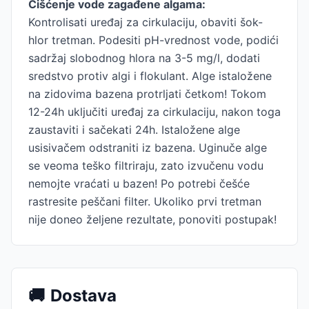
Čišćenje vode zagađene algama:
Kontrolisati uređaj za cirkulaciju, obaviti šok-
hlor tretman. Podesiti pH-vrednost vode, podići
sadržaj slobodnog hlora na 3-5 mg/l, dodati
sredstvo protiv algi i flokulant. Alge istaložene
na zidovima bazena protrljati četkom! Tokom
12-24h uključiti uređaj za cirkulaciju, nakon toga
zaustaviti i sačekati 24h. Istaložene alge
usisivačem odstraniti iz bazena. Uginuče alge
se veoma teško filtriraju, zato izvučenu vodu
nemojte vraćati u bazen! Po potrebi češće
rastresite peščani filter. Ukoliko prvi tretman
nije doneo željene rezultate, ponoviti postupak!
🚚
Dostava