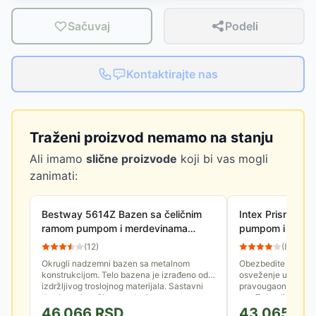
Sačuvaj
Podeli
Kontaktirajte nas
Traženi proizvod nemamo na stanju
Ali imamo
slične proizvode
koji bi vas mogli
zanimati:
Bestway 5614Z Bazen sa čeličnim
Intex Prism Fram
ramom pumpom i merdevinama
pumpom i merde
4.27m x 1.07m
26788NP
(
12
)
(
8
)
Okrugli nadzemni bazen sa metalnom
Obezbedite porodic
konstrukcijom. Telo bazena je izrađeno od
osveženje uz Intex
izdržljivog troslojnog materijala. Sastavni
pravougaoni bazen
deo kompleta čine merdevine...
cm. Zahvaljujući sv
46,066
RSD
43,065
RS