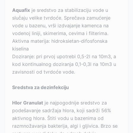
Aquafix
je sredstvo za stabilizaciju vode u
slučaju velike tvrdoće. Sprečava zamućenje
vode u bazenu, vrši izdvajanje kamenca na
vodenoj liniji, skimerima, cevima i filterima.
Aktivna materija: hidroksietan-difosfonska
kiselina
Doziranje: pri prvoj upotrebi 0,5-2l na 10m3, a
kod kontinualnog doziranja 0,1-0,3l na 10m3 u
zavisnosti od tvrdoće vode.
Sredstva za dezinfekciju
Hlor Granulat
je najpogodnije sredstvo za
podešavanje sadržaja hlora, koji sadrži 56%
aktivnog hlora. Štiti vodu u bazenima od
razmnožavanja bakterija, algi i gljivica. Brzo se