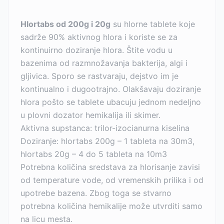
Hlortabs od 200g i 20g
su hlorne tablete koje
sadrže 90% aktivnog hlora i koriste se za
kontinuirno doziranje hlora. Štite vodu u
bazenima od razmnožavanja bakterija, algi i
gljivica. Sporo se rastvaraju, dejstvo im je
kontinualno i dugootrajno. Olakšavaju doziranje
hlora pošto se tablete ubacuju jednom nedeljno
u plovni dozator hemikalija ili skimer.
Aktivna supstanca: trilor-izocianurna kiselina
Doziranje: hlortabs 200g – 1 tableta na 30m3,
hlortabs 20g – 4 do 5 tableta na 10m3
Potrebna količina sredstava za hlorisanje zavisi
od temperature vode, od vremenskih prilika i od
upotrebe bazena. Zbog toga se stvarno
potrebna količina hemikalije može utvrditi samo
na licu mesta.