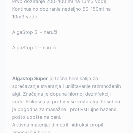
Prvo doziranje 200-400 ml na 10m3 vode;
Kontinualno doziranje nedeljno 50-150ml na
10m3 vode
AlgaStop 5l - naruči
AlgaStop 1l - naruči
Algastop Super
je tečna hemikalija za
sprečavanje stvaranja i uništavanje razmnoženih
algi. Značajna je dopuna hlornoj dezinfekciji
vode. Efikasna je protiv više vrsta algi. Posebno
je pogodna za masažne i protivstrujne bazene,
pošto uopšte ne peni.
Aktivna materija: dimetril-hidroksi-propil-
amonijačni hlorid