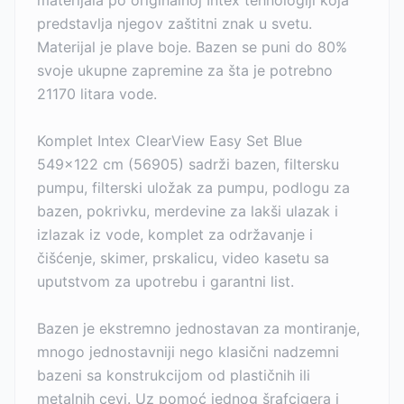
materijala po originalnoj Intex tehnologiji koja
predstavlja njegov zaštitni znak u svetu.
Materijal je plave boje. Bazen se puni do 80%
svoje ukupne zapremine za šta je potrebno
21170 litara vode.
Komplet Intex ClearView Easy Set Blue
549x122 cm (56905) sadrži bazen, filtersku
pumpu, filterski uložak za pumpu, podlogu za
bazen, pokrivku, merdevine za lakši ulazak i
izlazak iz vode, komplet za održavanje i
čišćenje, skimer, prskalicu, video kasetu sa
uputstvom za upotrebu i garantni list.
Bazen je ekstremno jednostavan za montiranje,
mnogo jednostavniji nego klasični nadzemni
bazeni sa konstrukcijom od plastičnih ili
metalnih cevi. Uz pomoć jednog šrafcigera i