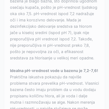
bazena je blago bazna, što doprinosi ugodnom
osećaju kupača, pošto je pH-vrednost ljudskog
oka oko 7,5. pH-vrednost ispod 7,2 nadražuje
oči i ima korozivno delovanje. Mada je
dezinfekcijsko delovanje sredstva sa hlorom
jače u kiseloj sredini (ispod pH 7), ipak nije
preporučljiva pH vrednost ispod 7,2. Takođe,
nije preporučljiva ni pH-vrednost preko 7,8,
pošto je nepovoljna za oči, a efikasnost
sredstava za hlorisanje u velikoj meri opadne.
Idealna pH-vrednost vode u bazenu je 7,2-7,6!
Praktična iskustva pokazuju da najviše
problema stvara prevelika pH-vrednost. Vlasnici
bazena često imaju problem da u vodu dodaju
propisanu količinu hlora, ali je voda i dalje
mutna i razmnožavaju se alge. Nakon merenja
pH-vrednosti, u najviše slučajeva se može