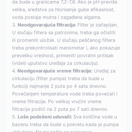
da bude u granicama 7,2-7,6. Ako je pH previše
velika, sredstva za hlorisanje gube efikasnost,
voda postaje mutna i zagađena algama.
3.
Neodgovarajuća filtracija:
Filter je začepljen.
U slučaju filtera sa patronima, treba ga očistiti
ili promeniti uložak. U slučaju peščanog filtera
treba prekontrolisati manometar i, ako pokazuje
preveliku vrednost, primeniti povratni pritisak
(videti uputstvo uređaja za cirkulaciju).
4.
Neodgovarajuće vreme filtracije:
Uređaj za
cirkulaciju (filter pumpa) treba da bude u
funkciji najmanje 2 puta po 4 sata dnevno.
Povećanjem temperature vode treba povećati i
vreme filtracije. Po velikoj vrućini vreme
filtracije podići na 2 puta po 7 sati dnevno.
5.
Loše podešeni uduvači:
Sva količina vode u
bazenu treba da bude u pokretu kada je pumpa