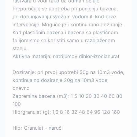
rastvara u vodi tako da odmah deluje.
Preporučuje se upotreba pri punjenju bazena,
pri dopunjavanju svežom vodom ili kod brze
intervencije. Moguće je i kontinuirano doziranje.
Kod plastičnih bazena i bazena sa plastičnom
folijom sme se koristiti samo u razblaženom
stanju.
Aktivna materija: natrijumov dihlor-izocianurat
Doziranje: pri prvoj upotrebi 50g na 10m3 vode,
kontinualno doziranje 20g na 10m3 vode
dnevno
Zapremina bazena (m3): 1 5 10 20 30 40 60 80
100
Hlorgranulat (g): 1,6 8 16 32 48 64 96 128 160
Hlor Granulat - naruči