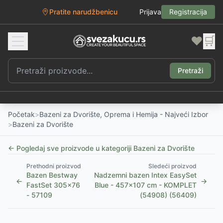
Pratite narudžbenicu
Prijava
Registracija
❤️
🛒
Pretraži
Početak
>
Bazeni za Dvorište, Oprema i Hemija - Najveći Izbor
>
Bazeni za Dvorište
← Pogledaj sve proizvode u kategoriji
Bazeni za Dvorište
Prethodni proizvod
Sledeći proizvod
Bazen Bestway
Nadzemni bazen Intex EasySet
←
→
FastSet 305x76
Blue - 457x107 cm - KOMPLET
- 57109
(54908) (56409)
1
/
5