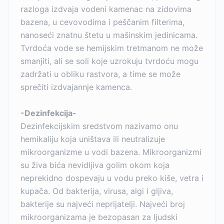
razloga izdvaja vodeni kamenac na zidovima
bazena, u cevovodima i peščanim filterima,
nanoseći znatnu štetu u mašinskim jedinicama.
Tvrdoća vode se hemijskim tretmanom ne može
smanjiti, ali se soli koje uzrokuju tvrdoću mogu
zadržati u obliku rastvora, a time se može
sprečiti izdvajannje kamenca.
-Dezinfekcija-
Dezinfekcijskim sredstvom nazivamo onu
hemikaliju koja uništava ili neutralizuje
mikroorganizme u vodi bazena. Mikroorganizmi
su živa bića nevidljiva golim okom koja
neprekidno dospevaju u vodu preko kiše, vetra i
kupača. Od bakterija, virusa, algi i gljiva,
bakterije su najveći neprijatelji. Najveći broj
mikroorganizama je bezopasan za ljudski