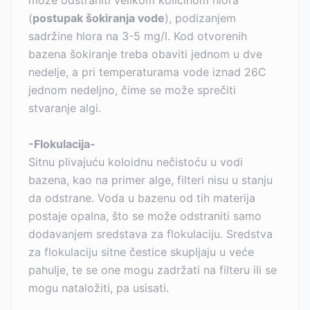
može odstraniti velikom količinom hlora
(
postupak šokiranja vode
), podizanjem
sadržine hlora na 3-5 mg/l. Kod otvorenih
bazena šokiranje treba obaviti jednom u dve
nedelje, a pri temperaturama vode iznad 26C
jednom nedeljno, čime se može sprečiti
stvaranje algi.
-Flokulacija-
Sitnu plivajuću koloidnu nečistoću u vodi
bazena, kao na primer alge, filteri nisu u stanju
da odstrane. Voda u bazenu od tih materija
postaje opalna, što se može odstraniti samo
dodavanjem sredstava za flokulaciju. Sredstva
za flokulaciju sitne čestice skupljaju u veće
pahulje, te se one mogu zadržati na filteru ili se
mogu nataložiti, pa usisati.