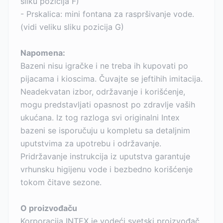
sliku pozicija F)
- Prskalica: mini fontana za raspršivanje vode.
(vidi veliku sliku pozicija G)
Napomena:
Bazeni nisu igračke i ne treba ih kupovati po
pijacama i kioscima. Čuvajte se jeftihih imitacija.
Neadekvatan izbor, održavanje i korišćenje,
mogu predstavljati opasnost po zdravlje vaših
ukućana. Iz tog razloga svi originalni Intex
bazeni se isporučuju u kompletu sa detaljnim
uputstvima za upotrebu i održavanje.
Pridržavanje instrukcija iz uputstva garantuje
vrhunsku higijenu vode i bezbedno korišćenje
tokom čitave sezone.
O proizvođaču
Korporacija INTEX je vodeći svetski proizvođač