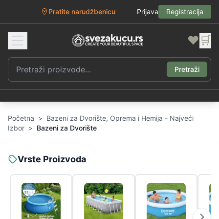
Pratite narudžbenicu
Prijava
Registracija
❤️
🛒
Pretraži
Početna
>
Bazeni za Dvorište, Oprema i Hemija - Najveći
Izbor
>
Bazeni za Dvorište
Vrste Proizvoda