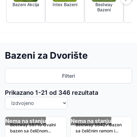
Bazeni Akcija
Intex Bazeni
Bestway
B
Bazeni
P
Bazeni za Dvorište
Filteri
Sortiranje proizvoda
Prikazano 1-
21
od
346
rezultata
Nema na stanju
Nema na stanju
Bestway 56710 Ovalni
Bestway 56427 Bazen
bazen sa čeličnom
sa čeličnim ramom i
konstrukcijom Komplet
kompletnom opremom