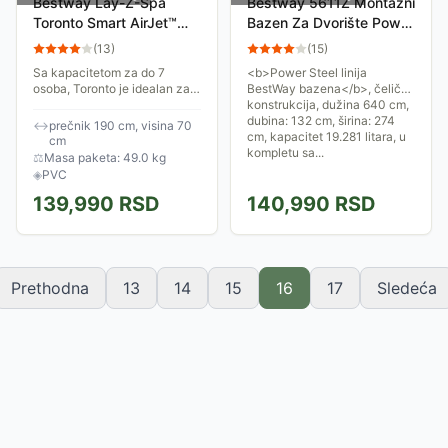
Bestway Lay-Z-Spa
Bestway 5611Z Montažni
Toronto Smart AirJet™
Bazen Za Dvorište Power
Luksuzni Wellness u
Steel 640 x 274 x 132
(
13
)
(
15
)
vašem dvorištu
cm
Sa kapacitetom za do 7
<b>Power Steel linija
osoba, Toronto je idealan za
BestWay bazena</b>, čelična
porodična okupljanja ili
konstrukcija, dužina 640 cm,
uživanje sa prijateljima pod
dubina: 132 cm, širina: 274
↔
prečnik 190 cm, visina 70
zvezdama. 180 mlaznica
cm, kapacitet 19.281 litara, u
cm
ispušta mehuriće,...
kompletu sa...
⚖
Masa paketa: 49.0 kg
◈
PVC
139,990
RSD
140,990
RSD
Prethodna
13
14
15
16
17
Sledeća