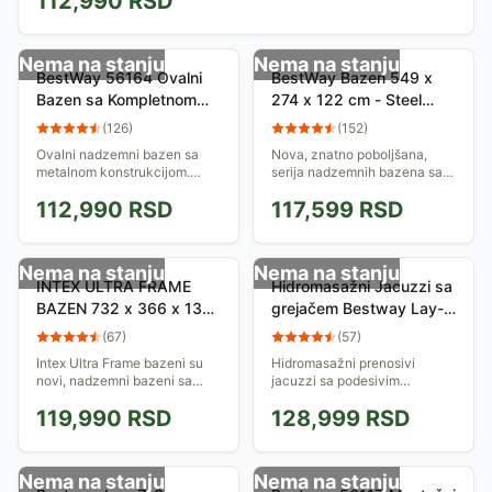
112,990
RSD
Nema na stanju
Nema na stanju
BestWay 56164 Ovalni
BestWay Bazen 549 x
Bazen sa Kompletnom
274 x 122 cm - Steel
Opremom 853 x 366 x
Pro™ Frame Amazonas
(
126
)
(
152
)
122 cm 56119
56131
Ovalni nadzemni bazen sa
Nova, znatno poboljšana,
metalnom konstrukcijom.
serija nadzemnih bazena sa
Dužina 853 cm, dubina 122
metalnom konstrukcijom.
112,990
RSD
117,599
RSD
cm, širina 360 cm. U
Dužina 549 cm, dubina 122
kompletu sa filterskom
cm, širine 274 cm u kompletu
pumpom, podlogom,
sa filterskom...
pokrivkom,...
Nema na stanju
Nema na stanju
INTEX ULTRA FRAME
Hidromasažni Jacuzzi sa
BAZEN 732 x 366 x 132
grejačem Bestway Lay-
cm Komplet
Z-Spa Palm Springs
(
67
)
(
57
)
HMC 012
Intex Ultra Frame bazeni su
Hidromasažni prenosivi
novi, nadzemni bazeni sa
jacuzzi sa podesivim
veoma moćnom
mlaznicama i grejačem vode,
119,990
RSD
128,999
RSD
konstrukcijom. Dužina
namenjen za 4-6 osoba.
bazena je 732 cm, širina je
Opustite se i uživajte.
366 cm, a dubina 132 cm....
Jednostavna montaža.
Nema na stanju
Nema na stanju