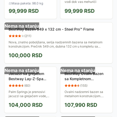
pumpom, merdevinama i
vodi dok vas mehurići
⚖
Masa paketa: 98.0 kg
pokrivačem.
vazduha...
99,999
RSD
99,999
RSD
Nema na stanju
BestWay Bazen 549 x 132 cm - Steel Pro™ Frame
(
211
)
Nova, znatno poboljšana, serija nadzemnih bazena sa metalnom
konstrukcijom. Prečnik 549 cm, dubina 132 cm u kompletu sa
filterskom pumpom,...
100,000
RSD
Nema na stanju
Nema na stanju
Jacuzzi sa grejačem
BestWay Ovalni Bazen
Bestway Lay-Z-Spa
sa Kompletnom
Palm Springs HMC 010
Opremom 732 x 366 x
(
60
)
(
155
)
122 cm 56125
Palm Springs je prenosivi
Ovalni nadzemni bazen sa
jacuzzi sa grejačem vode,
metalnom konstrukcijom.
namenjen za 4-6 osoba. Osim
Dužina 732 cm, dubina 122
104,000
RSD
107,990
RSD
grejača ima 120 mlaznica
cm, širina 360 cm. U
koje izbacuju mehuriće
kompletu sa filterskom
vazduha. Jednostavna...
pumpom, podlogom,
pokrivkom,...