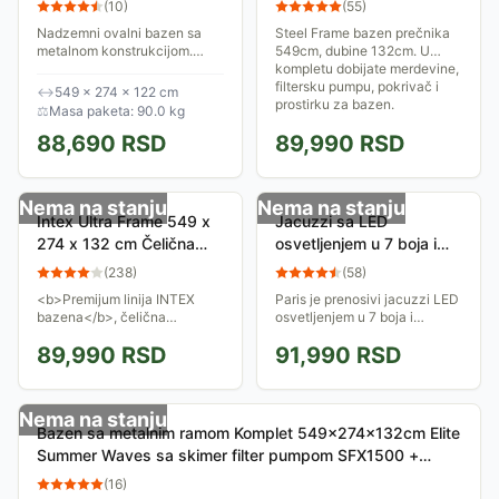
(
10
)
(
55
)
549 x 274 x 122cm
549x132
Nadzemni ovalni bazen sa
Steel Frame bazen prečnika
metalnom konstrukcijom.
549cm, dubine 132cm. U
Sastavni deo kompleta čine i:
kompletu dobijate merdevine,
filterska pumpa, merdevine i
filtersku pumpu, pokrivač i
↔
549 × 274 × 122 cm
prekrivač za bazen.
prostirku za bazen.
⚖
Masa paketa: 90.0 kg
Dimenzije bazena su...
88,690
RSD
89,990
RSD
Nema na stanju
Nema na stanju
Intex Ultra Frame 549 x
Jacuzzi sa LED
274 x 132 cm Čelična
osvetljenjem u 7 boja i
Konstrukcija
grejačem Bestway Lay-
(
238
)
(
58
)
Z-Spa Paris
<b>Premijum linija INTEX
Paris je prenosivi jacuzzi LED
bazena</b>, čelična
osvetljenjem u 7 boja i
konstrukcija, dužina 549 cm,
grejačem vode, namenjen za
89,990
RSD
91,990
RSD
dubina: 132 cm, širina: 274
4-6 osoba. Osim grejača ima
cm, kapacitet 17.203 litara, u
87 mlaznica koje izbacuju
kompletu sa...
mehuriće...
Nema na stanju
Bazen sa metalnim ramom Komplet 549x274x132cm Elite
Summer Waves sa skimer filter pumpom SFX1500 +
RX600
(
16
)