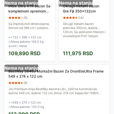
Nema na stanju
Nema na stanju
Intex Ultra XTR bazen Sa
Okrugli metalni bazen
kompletnom opremom
Gre Fiji 350x132cm
7.32 x 3.66 x 1.32m
(
5
)
(
14
)
26364NP
Sa impresivnim dimenzijama,
Okrugli metalni bazen
širinom od 366 cm i ozbiljnom
prečnika 350cm, dubine
dubinom od 132 cm, ovaj
120cm. Sa peščanim filterom i
bazen predstavlja zlatni
unutrašnjom PVC folijom.
↔
732 × 366 × 132 cm
standard u klasi premium
⚖
Masa paketa: 162.0 kg
nadzemnih bazena,...
◈
vinil / metal
109,890
RSD
111,975
RSD
Nema na stanju
BestWay 56465 Montažni Bazen Za DvorišteUltra Frame
549 x 274 x 122 cm
(
8
)
<b>Premijum linija BestWay bazena</b>, čelična konstrukcija,
dužina 549 cm, dubina: 122 cm, širina: 274 cm, kapacitet 15900
litara, u kompletu sa...
↔
549 × 274 × 122 cm
⚖
Masa paketa: 130.0 kg