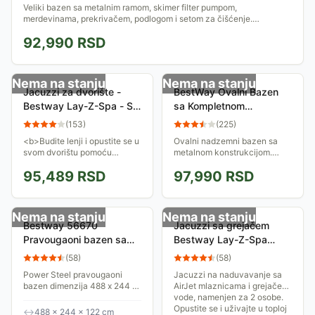
Veliki bazen sa metalnim ramom, skimer filter pumpom,
merdevinama, prekrivačem, podlogom i setom za čišćenje.
Dimenzije montiranog bazena su 549 x...
92,990
RSD
Nema na stanju
Nema na stanju
Jacuzzi za dvorište -
BestWay Ovalni Bazen
Bestway Lay-Z-Spa - Sa
sa Kompletnom
Grejačem
Opremom 610 x 366 x
(
153
)
(
225
)
122 cm 56119
<b>Budite lenji i opustite se u
Ovalni nadzemni bazen sa
svom dvorištu pomoću
metalnom konstrukcijom.
jacuzzi-ja na naduvavanje.
Dužina 610 cm, dubina 122
95,489
RSD
97,990
RSD
</b>
cm, širina 360 cm. U
kompletu sa filterskom
pumpom, podlogom,
pokrivkom,...
Nema na stanju
Nema na stanju
Bestway 56670
Jacuzzi sa grejačem
Pravougaoni bazen sa
Bestway Lay-Z-Spa
čeličnom konstrukcijom
Siena Airjet HMC 013
(
58
)
(
58
)
488x244x122
Power Steel pravougaoni
Jacuzzi na naduvavanje sa
bazen dimenzija 488 x 244 x
AirJet mlaznicama i grejačem
122cm. Dolazi u kompletu sa
vode, namenjen za 2 osobe.
odgovarajućom filterskom
Opustite se i uživajte u toploj
↔
488 × 244 × 122 cm