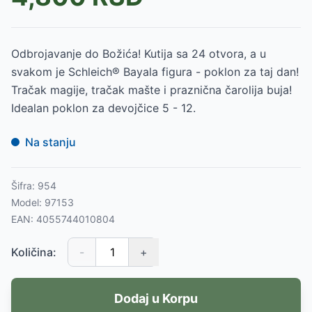
Odbrojavanje do Božića! Kutija sa 24 otvora, a u
svakom je Schleich® Bayala figura - poklon za taj dan!
Tračak magije, tračak mašte i praznična čarolija buja!
Idealan poklon za devojčice 5 - 12.
Na stanju
Šifra:
954
Model:
97153
EAN:
4055744010804
Količina:
-
+
Dodaj u Korpu