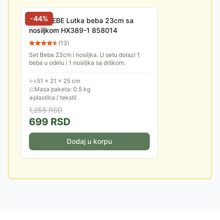
-
44
%
LUNABEBE Lutka beba 23cm sa
nosiljkom HX389-1 858014
(
13
)
Set Beba 23cm i nosiljka. U setu dolazi 1
beba u odelu i 1 nosiljka sa drškom.
↔
51 × 21 × 25 cm
⚖
Masa paketa: 0.5 kg
◈
plastika / tekstil
1,255
RSD
699
RSD
Dodaj u korpu