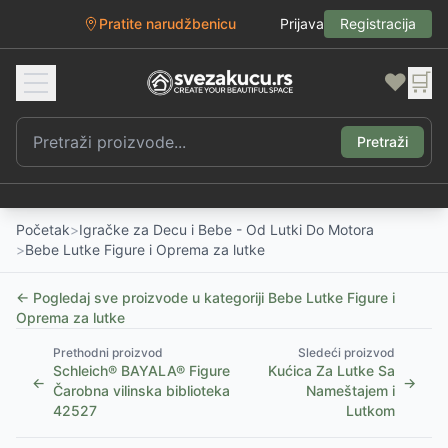
Pratite narudžbenicu
Prijava
Registracija
❤️
🛒
Pretraži
Početak
>
Igračke za Decu i Bebe - Od Lutki Do Motora
>
Bebe Lutke Figure i Oprema za lutke
← Pogledaj sve proizvode u kategoriji
Bebe Lutke Figure i
Oprema za lutke
Prethodni proizvod
Sledeći proizvod
Schleich® BAYALA® Figure
Kućica Za Lutke Sa
←
→
Čarobna vilinska biblioteka
Nameštajem i
42527
Lutkom