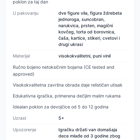
poklon za taj dan
U pakovanju
dve figure vila, figura ždrebeta
jednoroga, suncobran,
narukvica, prsten, magični
kovčeg, torta od borovnica,
čaša, kartice, stikeri, cvetovi i
drugi ukrasi
Materijal
visokokvalitetni, puni vinil
Ručno bojeno netoksičnim bojama (CE tested and
approved)
Visokokvalitetna završna obrada daje relističan utisak
Edukativna igračka, primerena dečijim malim rukama
Idealan poklon za devojčice od 5 do 12 godina
Uzrast
5+
Upozorenje
Igračku držati van domašaja
dece mlađe od 3 godine zbog