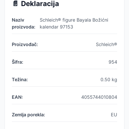
📄
Deklaracija
Naziv
Schleich® figure Bayala Božićni
proizvoda:
kalendar 97153
Proizvođač:
Schleich®
Šifra:
954
Težina:
0.50
kg
EAN:
4055744010804
Zemlja porekla:
EU