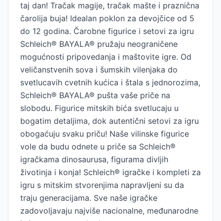
taj dan! Tračak magije, tračak mašte i praznična
čarolija buja! Idealan poklon za devojčice od 5
do 12 godina. Čarobne figurice i setovi za igru ​​
Schleich® BAYALA® pružaju neograničene
mogućnosti pripovedanja i maštovite igre. Od
veličanstvenih sova i šumskih vilenjaka do
svetlucavih cvetnih kućica i štala s jednorozima,
Schleich® BAYALA® pušta vaše priče na
slobodu. Figurice mitskih bića svetlucaju u
bogatim detaljima, dok autentični setovi za igru
​​obogaćuju svaku priču! Naše vilinske figurice
vole da budu odnete u priče sa Schleich®
igračkama dinosaurusa, figurama divljih
životinja i konja! Schleich® igračke i kompleti za
igru ​​s mitskim stvorenjima napravljeni su da
traju generacijama. Sve naše igračke
zadovoljavaju najviše nacionalne, međunarodne