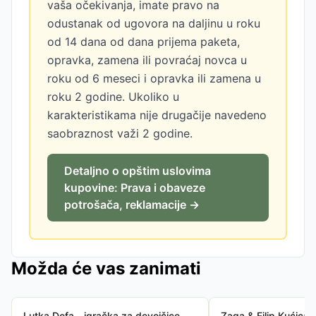
vaša očekivanja, imate pravo na
odustanak od ugovora na daljinu u roku
od 14 dana od dana prijema paketa,
opravka, zamena ili povraćaj novca u
roku od 6 meseci i opravka ili zamena u
roku 2 godine. Ukoliko u
karakteristikama nije drugačije navedeno
saobraznost važi 2 godine.
Detaljno o opštim uslovima
kupovine: Prava i obaveze
potrošača, reklamacije →
Možda će vas zanimati
Lutka Defa - igračka za devojčice
Zaga & Filip Kućica –