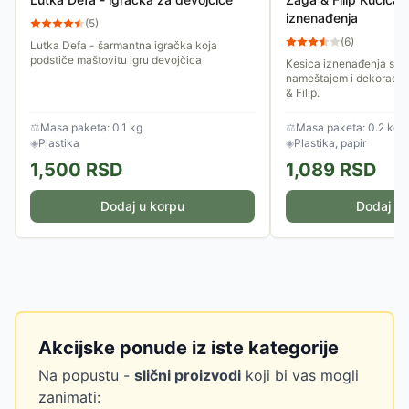
iznenađenja
(
5
)
(
6
)
Lutka Defa - šarmantna igračka koja
podstiče maštovitu igru devojčica
Kesica iznenađenja sa f
nameštajem i dekoracij
& Filip.
⚖
Masa paketa: 0.1 kg
⚖
Masa paketa: 0.2 kg
◈
Plastika
◈
Plastika, papir
1,500
RSD
1,089
RSD
Dodaj u korpu
Dodaj u 
Akcijske ponude iz iste kategorije
Na popustu -
slični proizvodi
koji bi vas mogli
zanimati: