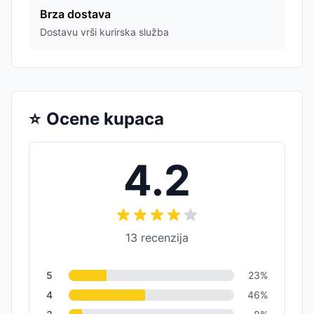
Brza dostava
Dostavu vrši kurirska služba
⭐
Ocene kupaca
4.2
13
recenzija
5
23
%
4
46
%