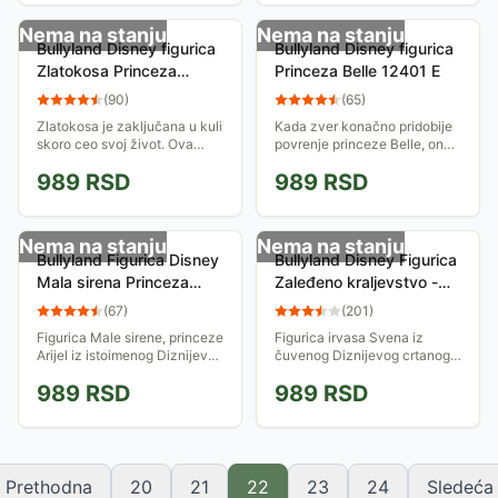
Nema na stanju
Nema na stanju
Bullyland Disney figurica
Bullyland Disney figurica
Zlatokosa Princeza
Princeza Belle 12401 E
Rapunzel 12426 E
(
90
)
(
65
)
Zlatokosa je zaključana u kuli
Kada zver konačno pridobije
skoro ceo svoj život. Ova
povrenje princeze Belle, ona
princeza sa 20 metara dugom
mu daje ljubaznost i strpljenje,
989
RSD
989
RSD
kosom ispunjava svoje dane
ne shvatajući da mu je takođe
umetnošću i čitanjem knjiga.
dala svoje srce...
Sve...
Nema na stanju
Nema na stanju
Bullyland Figurica Disney
Bullyland Disney Figurica
Mala sirena Princeza
Zaleđeno kraljevstvo -
Ariel 12312 E
Frozen - Irvas Sven
(
67
)
(
201
)
Figurica Male sirene, princeze
Figurica irvasa Svena iz
Arijel iz istoimenog Diznijevog
čuvenog Diznijevog crtanog
crtaća. Igračka je primerena
filma <i>Zaleđeno
989
RSD
989
RSD
malim dečjim rukama,
kraljevstvo</i>. Igračka je
napravljena od netoksičnih...
primerena malim dečjim
rukama, napravljena od...
Prethodna
20
21
22
23
24
Sledeća