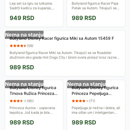
Lep set za igru sa lutkama.
Bullyland figurica Racer Paja
Sadrži kadicu za kupanje,
Patak sa Autom. Trkajući se
nošu, flašicu... Igračke
sa Roadster družinom oko
949
RSD
989
RSD
podstiču razvoj motorike,
grada Hot Dogs City i širom
logičkog razmišljanja i mašte
sveta prolazi kroz razne
kod dece....
dogodovštine.
Nema na stanju
Bullyland Disney Racer figurica Miki sa Autom 15459 F
(
56
)
Bullyland figurica Racer Miki sa Autom. Trkajući se sa Roadster
družinom oko grada Hot Dogs City i širom sveta prolazi kroz razne
dogodovštine.
989
RSD
Nema na stanju
Nema na stanju
Bullyland Disney figurica
Bullyland Disney figurica
Trnova Ružica Princeza
Princeza Pepeljuga
Aurora 12885 E
12599 E
(
90
)
(
71
)
Princeza Aurora - uspavana
Pepeljuga je nežna i dobra, ali
lepotica. Još kada je bila
ima oštar um i inteligentan
dete, zla veštica je proklela
smisao za humor, koji vešto
989
RSD
989
RSD
da će kada napuni 15 godina,
krije od zle maćehe i
ubosti na iglu i umreti...
ljubomornih polusestera.