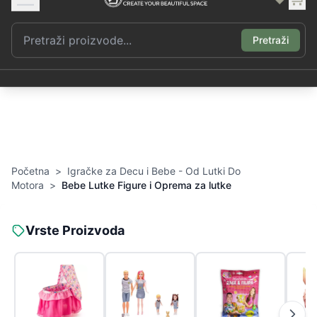
Pratite narudžbenicu
Prijava
Registracija
❤️
🛒
Pretraži
Početna
>
Igračke za Decu i Bebe - Od Lutki Do
Motora
>
Bebe Lutke Figure i Oprema za lutke
Vrste Proizvoda