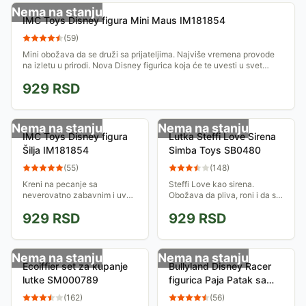
Nema na stanju
IMC Toys Disney figura Mini Maus IM181854
(
59
)
Mini obožava da se druži sa prijateljima. Najviše vremena provode
na izletu u prirodi. Nova Disney figurica koja će te uvesti u svet
mašte.
929
RSD
Nema na stanju
Nema na stanju
IMC Toys Disney figura
Lutka Steffi Love Sirena
Šilja IM181854
Simba Toys SB0480
(
55
)
(
148
)
Kreni na pecanje sa
Steffi Love kao sirena.
neverovatno zabavnim i uvek
Obožava da pliva, roni i da se
dobro raspoloženim Šiljom!
druži sa morskim
929
RSD
929
RSD
Pakovanje sadrži figuru Šilje i
stvorenjima...
štap za pecanje.
Nema na stanju
Nema na stanju
Ecoiffier set za kupanje
Bullyland Disney Racer
lutke SM000789
figurica Paja Patak sa
Autom 15460 F
(
162
)
(
56
)