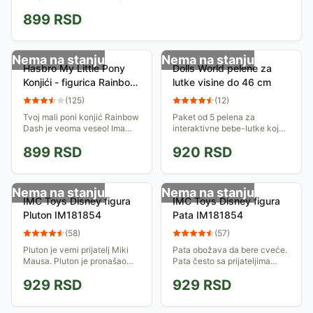
899
RSD
Nema na stanju
Nema na stanju
Hasbro My Little Pony
Dolls World pelene za
Konjići - figurica Rainbow
lutke visine do 46 cm
Dash A8268 A2360
(
125
)
(
12
)
Tvoj mali poni konjić Rainbow
Paket od 5 pelena za
Dash je veoma veseo! Ima
interaktivne bebe-lutke koje
dugu grivu i rep u crvenim,
piju i mokre, ali i za sve ostale
899
RSD
920
RSD
zelenim, žutim, plavim i
bebe.
ljubičastim tonovima koje bi
veoma voleo...
Nema na stanju
Nema na stanju
IMC Toys Disney figura
IMC Toys Disney figura
Pluton IM181854
Pata IM181854
(
58
)
(
57
)
Pluton je verni prijatelj Miki
Pata obožava da bere cveće.
Mausa. Pluton je pronašao
Pata često sa prijateljima
sočnu kosku i sada traži
odlazi na izlet kraj jezerceta u
929
RSD
929
RSD
mesto gde može da je
blizini grada gde uživa u
sakrije...
prirodi i mirisu cveća.