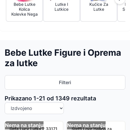
Bebe Lutke
Lutke I
Kućice Za
Fig
Kolica
Lutkice
Lutke
Set
Kolevke Nega
Bebe Lutke Figure i Oprema
za lutke
Filteri
Sortiranje proizvoda
Prikazano 1-
21
od
1349
rezultata
Nema na stanju
Nema na stanju
Defa Lucy Lutka 2 33171
Steffi Love Haljina za