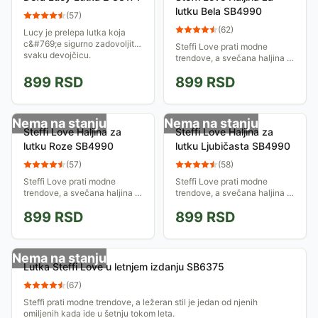
lutku Bela SB4990
(
57
)
(
62
)
Lucy je prelepa lutka koja
c&#769;e sigurno zadovoljiti
Steffi Love prati modne
svaku devojčicu.
trendove, a svečana haljina je
jedan od njenih omiljenih
899
RSD
899
RSD
odevnih predmeta.
Nema na stanju
Nema na stanju
Steffi Love Haljina za
Steffi Love Haljina za
lutku Roze SB4990
lutku Ljubičasta SB4990
(
57
)
(
58
)
Steffi Love prati modne
Steffi Love prati modne
trendove, a svečana haljina je
trendove, a svečana haljina je
jedan od njenih omiljenih
jedan od njenih omiljenih
899
RSD
899
RSD
odevnih predmeta.
odevnih predmeta.
Nema na stanju
Lutka Steffi Love u letnjem izdanju SB6375
(
67
)
Steffi prati modne trendove, a ležeran stil je jedan od njenih
omiljenih kada ide u šetnju tokom leta.