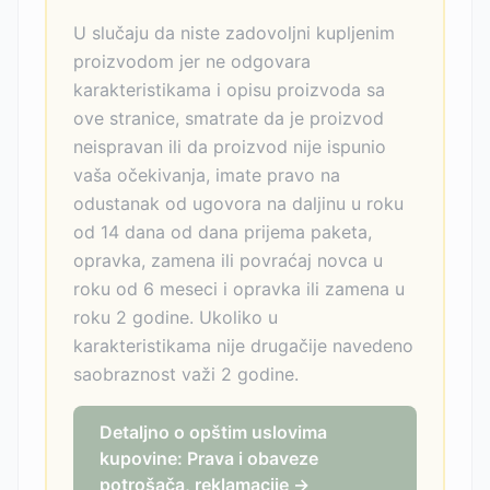
U slučaju da niste zadovoljni kupljenim
proizvodom jer ne odgovara
karakteristikama i opisu proizvoda sa
ove stranice, smatrate da je proizvod
neispravan ili da proizvod nije ispunio
vaša očekivanja, imate pravo na
odustanak od ugovora na daljinu u roku
od 14 dana od dana prijema paketa,
opravka, zamena ili povraćaj novca u
roku od 6 meseci i opravka ili zamena u
roku 2 godine. Ukoliko u
karakteristikama nije drugačije navedeno
saobraznost važi 2 godine.
Detaljno o opštim uslovima
kupovine: Prava i obaveze
potrošača, reklamacije →