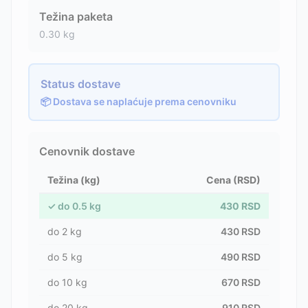
Težina paketa
0.30
kg
Status dostave
📦 Dostava se naplaćuje prema cenovniku
Cenovnik dostave
Težina (kg)
Cena (RSD)
✓
do
0.5
kg
430
RSD
do
2
kg
430
RSD
do
5
kg
490
RSD
do
10
kg
670
RSD
do
20
kg
910
RSD