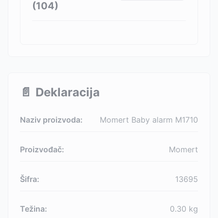
(
104
)
📄
Deklaracija
Naziv proizvoda:
Momert Baby alarm M1710
Proizvođač:
Momert
Šifra:
13695
Težina:
0.30
kg