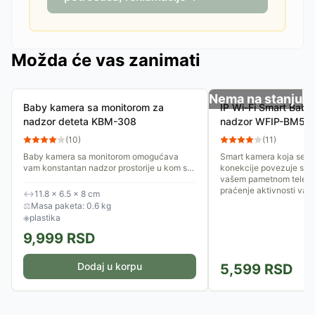
Možda će vas zanimati
Nema na stanju
Baby kamera sa monitorom za
IP Wi-Fi Smart Baby
nadzor deteta KBM-308
nadzor WFIP-BM52
(
10
)
(
11
)
Baby kamera sa monitorom omogućava
Smart kamera koja se p
vam konstantan nadzor prostorije u kom se
konekcije povezuje sa a
nalazi kamera. Kamera i monitor se napajaju
vašem pametnom telefo
preko adaptera koji se...
praćenje aktivnosti vaše
↔
11.8 × 6.5 × 8 cm
⚖
Masa paketa: 0.6 kg
◈
plastika
9,999
RSD
Dodaj u korpu
5,599
RSD