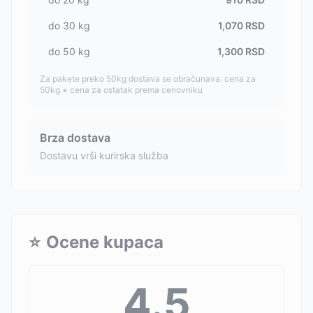
do
30
kg
1,070
RSD
do
50
kg
1,300
RSD
Za pakete preko 50kg dostava se obračunava: cena za
50kg + cena za ostatak prema cenovniku
Brza dostava
Dostavu vrši kurirska služba
⭐
Ocene kupaca
4.5