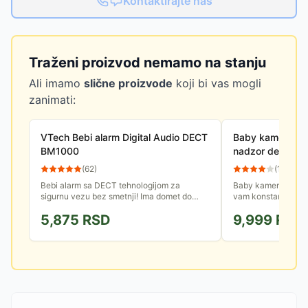
Kontaktirajte nas
Traženi proizvod nemamo na stanju
Ali imamo
slične proizvode
koji bi vas mogli
zanimati:
VTech Bebi alarm Digital Audio DECT
Baby kamera sa
BM1000
nadzor deteta 
(
62
)
(
10
)
Bebi alarm sa DECT tehnologijom za
Baby kamera sa m
sigurnu vezu bez smetnji! Ima domet do
vam konstantan nad
300m na otvorenom, tj. 50-60m u
nalazi kamera. Kame
5,875
RSD
9,999
RSD
zatvorenom prostoru. Audio i vizuelni...
preko adaptera koji 