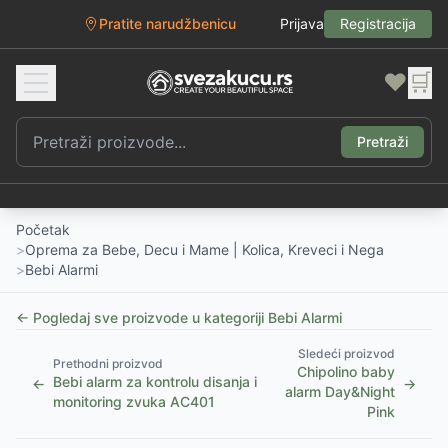
Pratite narudžbenicu
Prijava
Registracija
❤️
🛒
Pretraži
Početak
>
Oprema za Bebe, Decu i Mame | Kolica, Kreveci i Nega
>
Bebi Alarmi
← Pogledaj sve proizvode u kategoriji
Bebi Alarmi
Sledeći proizvod
Prethodni proizvod
Chipolino baby
Bebi alarm za kontrolu disanja i
←
→
alarm Day&Night
monitoring zvuka AC401
Pink