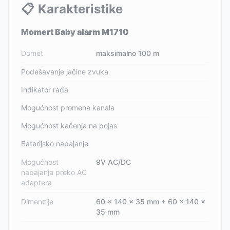
📋
Karakteristike
Momert Baby alarm M1710
Domet
maksimalno 100 m
Podešavanje jačine zvuka
Indikator rada
Mogućnost promena kanala
Mogućnost kačenja na pojas
Baterijsko napajanje
Mogućnost
9V AC/DC
napajanja preko AC
adaptera
Dimenzije
60 x 140 x 35 mm + 60 x 140 x
35 mm