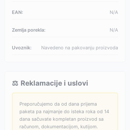
EAN:
N/A
Zemlja porekla:
N/A
Uvoznik:
Navedeno na pakovanju proizvoda
⚖️
Reklamacije i uslovi
Preporučujemo da od dana prijema
paketa pa najmanje do isteka roka od 14
dana sačuvate kompletan proizvod sa
računom, dokumentacijom, kutijom.