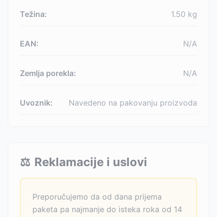
Težina:
1.50
kg
EAN:
N/A
Zemlja porekla:
N/A
Uvoznik:
Navedeno na pakovanju proizvoda
⚖️
Reklamacije i uslovi
Preporučujemo da od dana prijema
paketa pa najmanje do isteka roka od 14