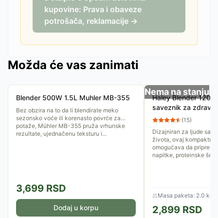
kupovine: Prava i obaveze
potrošača, reklamacije →
Možda će vas zanimati
Nema na stanju
Blender 500W 1.5L Muhler MB-355
Haley Blender 120
saveznik za zdrav ž
Bez obzira na to da li blendirate meko
sezonsko voće ili korenasto povrće za
(
15
)
potaže, Mühler MB-355 pruža vrhunske
Dizajniran za ljude sa d
rezultate, ujednačenu teksturu i...
života, ovaj kompaktni 
omogućava da pripremit
napitke, proteinske šejkov
3,699
RSD
⚖
Masa paketa: 2.0 kg
Dodaj u korpu
2,899
RSD