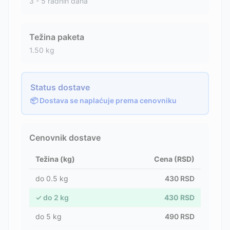
3 - 5 radnih dana
Težina paketa
1.50
kg
Status dostave
📦 Dostava se naplaćuje prema cenovniku
Cenovnik dostave
Težina (kg)
Cena (RSD)
do
0.5
kg
430
RSD
✓
do
2
kg
430
RSD
do
5
kg
490
RSD