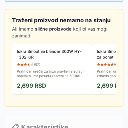
Traženi proizvod nemamo na stanju
Ali imamo
slične proizvode
koji bi vas mogli
zanimati:
Iskra Smoothie blender 300W HY-
Iskra Smoothie 
1302-GR
za poneti 300W
(
97
)
(
68
)
Praktičan uređaj za brzo pravljenje zdravih
Praktičan uređaj za 
napitaka. Ima posudu zapremine 600ml
zdravih napitaka. 
koju možete nositi sa sobom kada napravite
piće, zapremine 60
2,699
RSD
2,699
RSD
željeni napitak jer ima...
sa sobom.
📋
Karakteristike