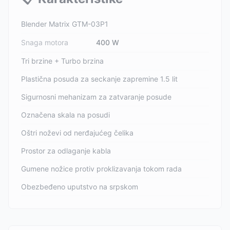
Blender Matrix GTM-03P1
Snaga motora
400 W
Tri brzine + Turbo brzina
Plastična posuda za seckanje zapremine 1.5 lit
Sigurnosni mehanizam za zatvaranje posude
Označena skala na posudi
Oštri noževi od nerđajućeg čelika
Prostor za odlaganje kabla
Gumene nožice protiv proklizavanja tokom rada
Obezbeđeno uputstvo na srpskom