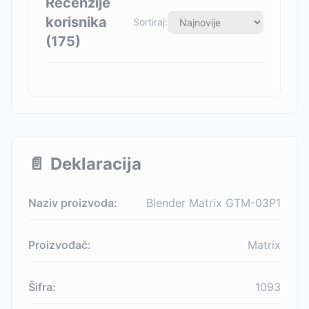
Recenzije
korisnika
Sortiraj:
(
175
)
📄
Deklaracija
Naziv proizvoda:
Blender Matrix GTM-03P1
Proizvođač:
Matrix
Šifra:
1093