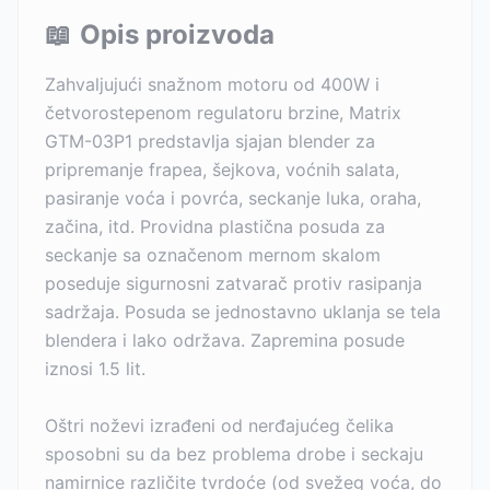
📖
Opis proizvoda
Zahvaljujući snažnom motoru od 400W i
četvorostepenom regulatoru brzine, Matrix
GTM-03P1 predstavlja sjajan blender za
pripremanje frapea, šejkova, voćnih salata,
pasiranje voća i povrća, seckanje luka, oraha,
začina, itd. Providna plastična posuda za
seckanje sa označenom mernom skalom
poseduje sigurnosni zatvarač protiv rasipanja
sadržaja. Posuda se jednostavno uklanja se tela
blendera i lako održava. Zapremina posude
iznosi 1.5 lit.
Oštri noževi izrađeni od nerđajućeg čelika
sposobni su da bez problema drobe i seckaju
namirnice različite tvrdoće (od svežeg voća, do