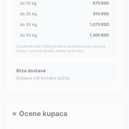
do
10
kg
670
RSD
do
20
kg
910
RSD
do
30
kg
1,070
RSD
do
50
kg
1,300
RSD
Za pakete preko 50kg dostava se obračunava: cena za
50kg + cena za ostatak prema cenovniku
Brza dostava
Dostavu vrši kurirska služba
⭐
Ocene kupaca