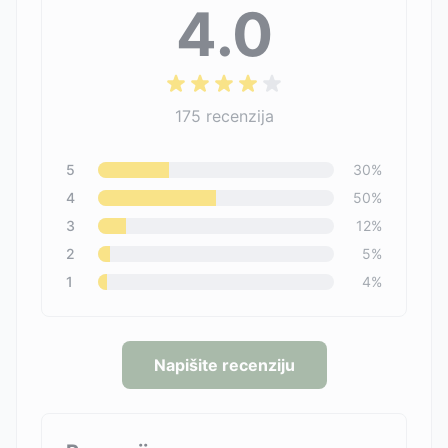
4.0
175
recenzija
5
30
%
4
50
%
3
12
%
2
5
%
1
4
%
Napišite recenziju