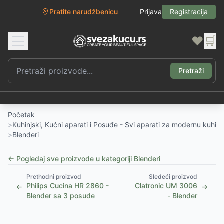
Pratite narudžbenicu
Prijava
Registracija
❤️
🛒
Pretraži
Početak
>
Kuhinjski, Kućni aparati i Posuđe - Svi aparati za modernu kuhinj
>
Blenderi
← Pogledaj sve proizvode u kategoriji
Blenderi
Prethodni proizvod
Sledeći proizvod
Philips Cucina HR 2860 -
Clatronic UM 3006
←
→
Blender sa 3 posude
- Blender