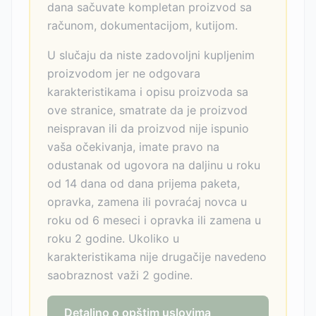
dana sačuvate kompletan proizvod sa
računom, dokumentacijom, kutijom.
U slučaju da niste zadovoljni kupljenim
proizvodom jer ne odgovara
karakteristikama i opisu proizvoda sa
ove stranice, smatrate da je proizvod
neispravan ili da proizvod nije ispunio
vaša očekivanja, imate pravo na
odustanak od ugovora na daljinu u roku
od 14 dana od dana prijema paketa,
opravka, zamena ili povraćaj novca u
roku od 6 meseci i opravka ili zamena u
roku 2 godine. Ukoliko u
karakteristikama nije drugačije navedeno
saobraznost važi 2 godine.
Detaljno o opštim uslovima