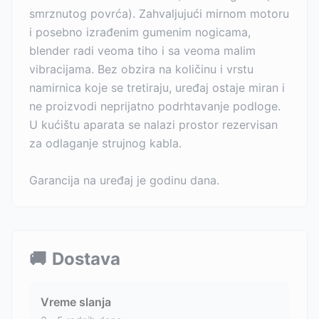
smrznutog povrća). Zahvaljujući mirnom motoru
i posebno izrađenim gumenim nogicama,
blender radi veoma tiho i sa veoma malim
vibracijama. Bez obzira na količinu i vrstu
namirnica koje se tretiraju, uređaj ostaje miran i
ne proizvodi neprijatno podrhtavanje podloge.
U kućištu aparata se nalazi prostor rezervisan
za odlaganje strujnog kabla.
Garancija na uređaj je godinu dana.
🚚
Dostava
Vreme slanja