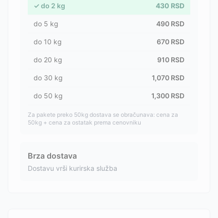
✓
do
2
kg
430
RSD
do
5
kg
490
RSD
do
10
kg
670
RSD
do
20
kg
910
RSD
do
30
kg
1,070
RSD
do
50
kg
1,300
RSD
Za pakete preko 50kg dostava se obračunava: cena za
50kg + cena za ostatak prema cenovniku
Brza dostava
Dostavu vrši kurirska služba