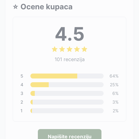
⭐
Ocene kupaca
4.5
101
recenzija
5
64
%
4
25
%
3
6
%
2
3
%
1
2
%
Napišite recenziju