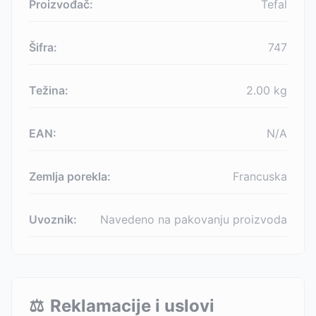
Proizvođač:
Tefal
Šifra:
747
Težina:
2.00
kg
EAN:
N/A
Zemlja porekla:
Francuska
Uvoznik:
Navedeno na pakovanju proizvoda
⚖️
Reklamacije i uslovi