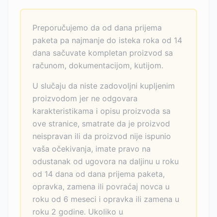
Preporučujemo da od dana prijema
paketa pa najmanje do isteka roka od 14
dana sačuvate kompletan proizvod sa
računom, dokumentacijom, kutijom.
U slučaju da niste zadovoljni kupljenim
proizvodom jer ne odgovara
karakteristikama i opisu proizvoda sa
ove stranice, smatrate da je proizvod
neispravan ili da proizvod nije ispunio
vaša očekivanja, imate pravo na
odustanak od ugovora na daljinu u roku
od 14 dana od dana prijema paketa,
opravka, zamena ili povraćaj novca u
roku od 6 meseci i opravka ili zamena u
roku 2 godine. Ukoliko u