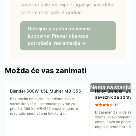
karakteristikama nije drugačije navedeno
saobraznost važi 2 godine.
Detaljno o opštim uslovima
kupovine: Prava i obaveze
potrošača, reklamacije →
Možda će vas zanimati
Nema na stanju
Blender 500W 1.5L Muhler MB-355
Haley Blender 120
saveznik za zdrav ž
Bez obzira na to da li blendirate meko
sezonsko voće ili korenasto povrće za
(
15
)
potaže, Mühler MB-355 pruža vrhunske
Dizajniran za ljude sa d
rezultate, ujednačenu teksturu i...
života, ovaj kompaktni 
omogućava da pripremit
napitke, proteinske šejkov