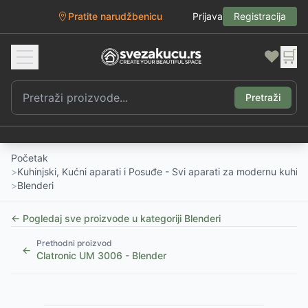
Pratite narudžbenicu
Prijava
Registracija
❤️
🛒
Pretraži
Početak
>
Kuhinjski, Kućni aparati i Posuđe - Svi aparati za modernu kuhinj
>
Blenderi
← Pogledaj sve proizvode u kategoriji
Blenderi
Prethodni proizvod
←
Clatronic UM 3006 - Blender
1
/
5