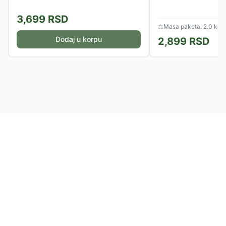
3,699
RSD
⚖
Masa paketa: 2.0 kg
Dodaj u korpu
2,899
RSD