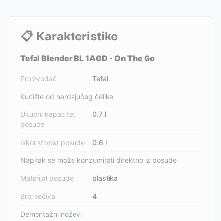
📋
Karakteristike
Tefal Blender BL 1A0D - On The Go
Proizvođač
Tefal
Kućište od nerđajućeg čelika
Ukupni kapacitet
0.7 l
posude
Iskoristivost posude
0.6 l
Napitak se može konzumirati direktno iz posude
Materijal posude
plastika
Broj sečiva
4
Demontažni noževi