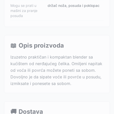
Mogu se prati u
držač noža, posuda i poklopac
mašini za pranje
posuđa
📖
Opis proizvoda
Izuzetno praktičan i kompaktan blender sa
kućištem od nerđajućeg čelika. Omiljeni napitak
od voća ili povrća možete poneti sa sobom.
Dovoljno je da sipate voće ili povrće u posudu,
izmiksate i ponesete sa sobom.
🚚
Dostava