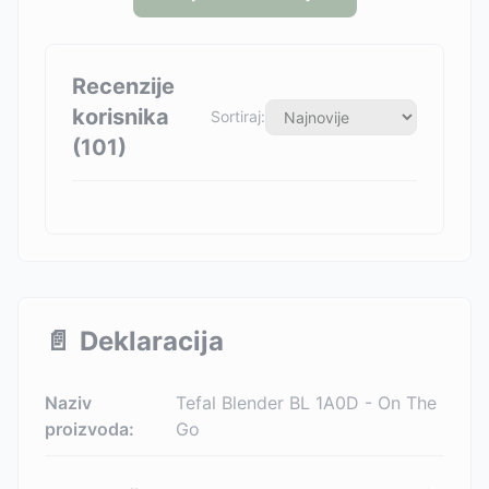
Recenzije
korisnika
Sortiraj:
(
101
)
📄
Deklaracija
Naziv
Tefal Blender BL 1A0D - On The
proizvoda:
Go