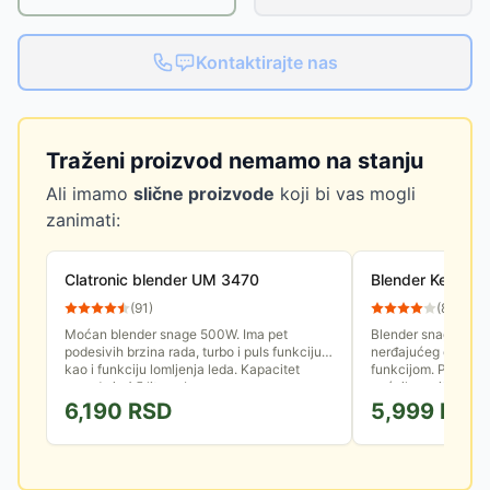
Kontaktirajte nas
Traženi proizvod nemamo na stanju
Ali imamo
slične proizvode
koji bi vas mogli
zanimati:
Clatronic blender UM 3470
Blender Keno KE
(
91
)
(
86
)
Moćan blender snage 500W. Ima pet
Blender snage 500
podesivih brzina rada, turbo i puls funkciju,
nerđajućeg čelika, p
kao i funkciju lomljenja leda. Kapacitet
funkcijom. Pogodan
posude je 1.5 litara. Ima...
voćnih napitaka, šej
6,190
RSD
5,999
RSD