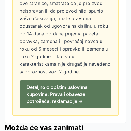
ove stranice, smatrate da je proizvod
neispravan ili da proizvod nije ispunio
vaša očekivanja, imate pravo na
odustanak od ugovora na daljinu u roku
od 14 dana od dana prijema paketa,
opravka, zamena ili povraćaj novca u
roku od 6 meseci i opravka ili zamena u
roku 2 godine. Ukoliko u
karakteristikama nije drugačije navedeno
saobraznost važi 2 godine.
Detaljno o opštim uslovima
kupovine: Prava i obaveze
potrošača, reklamacije →
Možda će vas zanimati