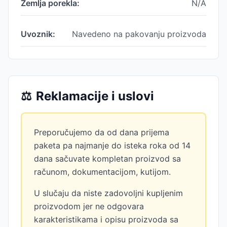
Zemlja porekla:
N/A
Uvoznik:
Navedeno na pakovanju proizvoda
⚖️
Reklamacije i uslovi
Preporučujemo da od dana prijema
paketa pa najmanje do isteka roka od 14
dana sačuvate kompletan proizvod sa
računom, dokumentacijom, kutijom.
U slučaju da niste zadovoljni kupljenim
proizvodom jer ne odgovara
karakteristikama i opisu proizvoda sa