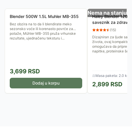
Nema na stanju
Blender 500W 1.5L Muhler MB-355
Haley Blender 120
saveznik za zdrav ž
Bez obzira na to da li blendirate meko
sezonsko voće ili korenasto povrće za
(
15
)
potaže, Mühler MB-355 pruža vrhunske
Dizajniran za ljude sa d
rezultate, ujednačenu teksturu i...
života, ovaj kompaktni 
omogućava da pripremit
napitke, proteinske šejkov
3,699
RSD
⚖
Masa paketa: 2.0 kg
Dodaj u korpu
2,899
RSD