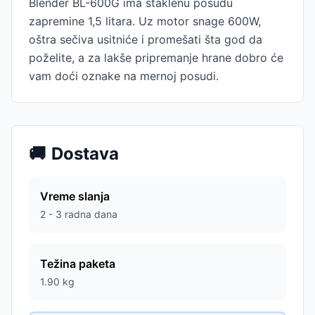
Blender BL-600G ima staklenu posudu
zapremine 1,5 litara. Uz motor snage 600W,
oštra sečiva usitniće i promešati šta god da
poželite, a za lakše pripremanje hrane dobro će
vam doći oznake na mernoj posudi.
🚚
Dostava
Vreme slanja
2 - 3 radna dana
Težina paketa
1.90
kg