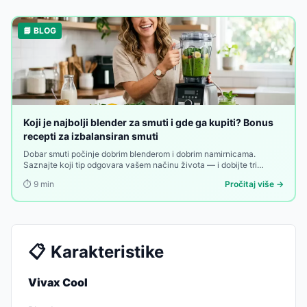
📘 BLOG
Koji je najbolji blender za smuti i gde ga kupiti? Bonus
recepti za izbalansiran smuti
Dobar smuti počinje dobrim blenderom i dobrim namirnicama.
Saznajte koji tip odgovara vašem načinu života — i dobijte tri
recepta koja će promeniti vaša jutra.
⏱️
9
min
Pročitaj više →
📋
Karakteristike
Vivax Cool