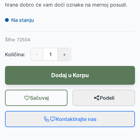
hrane dobro će vam doći oznake na mernoj posudi.
Na stanju
Šifra:
72504
Količina:
-
+
Dodaj u Korpu
Sačuvaj
Podeli
Kontaktirajte nas