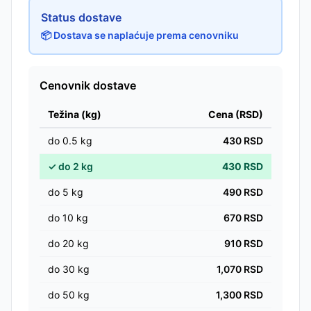
Status dostave
📦 Dostava se naplaćuje prema cenovniku
Cenovnik dostave
Težina (kg)
Cena (RSD)
do
0.5
kg
430
RSD
✓
do
2
kg
430
RSD
do
5
kg
490
RSD
do
10
kg
670
RSD
do
20
kg
910
RSD
do
30
kg
1,070
RSD
do
50
kg
1,300
RSD