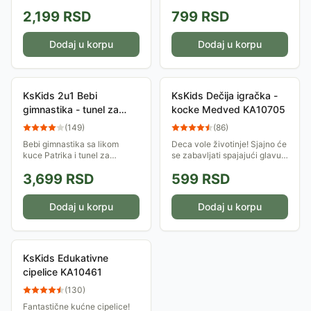
Ali pazi, sve ima red i
za sigurnost i zabavu u
2,199
RSD
799
RSD
raspored i svoje mesto! Nova
vožnji.
verzija igračke dindoline -
štapa...
Dodaj u korpu
Dodaj u korpu
KsKids 2u1 Bebi
KsKids Dečija igračka -
gimnastika - tunel za
kocke Medved KA10705
provlačenje KA10657
(
149
)
(
86
)
Bebi gimnastika sa likom
Deca vole životinje! Sjajno će
kuce Patrika i tunel za
se zabavljati spajajući glavu i
provlačenje sa igračkicom
rep, a mogu i kreirati nove
3,699
RSD
599
RSD
koja visi stimulisaće bebu da
vrste praveći kombinacije sa
unapredi svoja čula, veštine
drugim Ks Kids-ovim Popbo...
krupne i fine...
Dodaj u korpu
Dodaj u korpu
KsKids Edukativne
cipelice KA10461
(
130
)
Fantastične kućne cipelice!