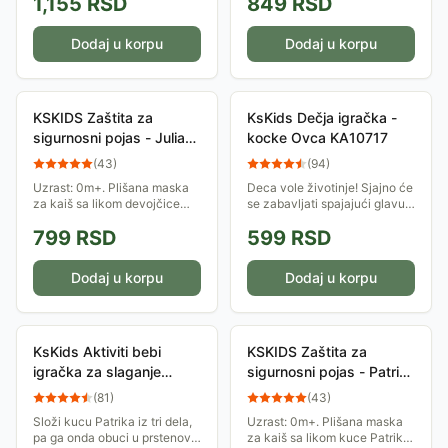
1,155
RSD
849
RSD
Može da se zakači na kolica
vibrira kada ga povučeš za
ili krevetac.
lopticu na vrhu repa! Uzrast:
od rođenja.
Dodaj u korpu
Dodaj u korpu
KSKIDS Zaštita za
KsKids Dečja igračka -
sigurnosni pojas - Julia
kocke Ovca KA10717
Car Seat Belt Cover -
(
43
)
(
94
)
KBA15102
Uzrast: 0m+. Plišana maska
Deca vole životinje! Sjajno će
za kaiš sa likom devojčice
se zabavljati spajajući glavu i
Julije, za sigurnost i zabavu u
rep, a mogu i kreirati nove
799
RSD
599
RSD
vožnji.
vrste praveći kombinacije sa
drugim Ks Kids-ovim Popbo...
Dodaj u korpu
Dodaj u korpu
KsKids Aktiviti bebi
KSKIDS Zaštita za
igračka za slaganje
sigurnosni pojas - Patrick
Patrick KA10624
Car Seat Belt Cover -
(
81
)
(
43
)
KBA15103
Složi kucu Patrika iz tri dela,
Uzrast: 0m+. Plišana maska
pa ga onda obuci u prstenove!
za kaiš sa likom kuce Patrika,