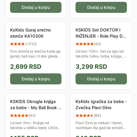
kadu!...
Dodaj u korpu
Dodaj u korpu
KsKids Guraj srećno
KSKIDS Set DOKTOR I
slonče KA10306
INŽENJER - Role Play Doll
Sets - Doctor and
(
112
)
(
43
)
Engineer - KA10779
Ovo slonče je srećno kada ga
Uzrast: 12m+. Set za igru od
guraš, baš kao i ti dok gledaš
tekstila: lutka, torba, knjiga, i
kako mu raznobojne loptice
drugo. Pomaže u razvoju
2,699
RSD
3,299
RSD
skakuću po stomaku!
psihičkih, socijalnih i
Uvežbavaj hodanje i
kognitivnih veština od 12-
zabavljaj se! Uzrast:...
36m+ uzrasta.
Dodaj u korpu
Dodaj u korpu
KSKIDS Okrugla knjiga
KsKids Igračka za bebe -
za bebe - My Ball Book -
Zvečka Plavi Dino
KA10787
(
43
)
(
64
)
Uzrast: 0m+. Knjiga od
Plavi Dino je mekan i šaren,
tekstila u obliku lopte. Utiče
nasmejan šta god da smisliš
na 1 fazu razvoja kod dece.
da mu uradiš, a zvecka i