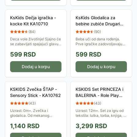
KS KIDS Olovka za učenje boja - Patricks Color Learning P
KS KIDS Igračka MOJE LICE - My Face - KA10763
-
1035
R
KsKids Dečja igračka -
KsKids Glodalica za
KSKIDS Igračka za bebe - Mazno ćebence - Baby Blanky -
kocke Kit KA10710
bebine zubiće Drugari
KS KIDS Autić na potez Policija KA10459 P
-
699
RSD
- Aut
KA10633
(
84
)
(
90
)
Stranice proizvoda
Ks Kids
Deca vole životinje! Sjajno će
Beba uči od dana rođenja.
Stranica
2
se zabavljati spajajući glavu i
Prve igračke zadovoljavaju
rep, a mogu i kreirati nove
radoznalost i potrebe.
Stranica
3
599
RSD
599
RSD
vrste praveći kombinacije sa
Glodalica će umiriti desni i
Stranica
4
drugim Ks Kids-ovim Popbo...
zainteresovaće bebu bojama,
oblikom i...
Stranica
5
Dodaj u korpu
Dodaj u korpu
KSKIDS Zvečka ŠTAP -
KSKIDS Set PRINCEZA i
Sensory Stick - KA10762
BALERINA - Role Play
Doll Sets - Princess and
(
43
)
(
43
)
Ballerina - KA10780
Uzrast: 0m+. Zvečka i
Uzrast: 12m+. Set za igru od
glodalica. Od mekanog
tekstila: lutka, torba, knjiga, i
tekstila, bezbedne plastike i
drugo. Pomaže u razvoju
1,140
RSD
3,299
RSD
gume. Pomaže u razvoju čula,
psihičkih, socijalnih i
fine motorike, pokreta i
kognitivnih veština od 12-
emocija kod beba.
36m+ uzrasta.