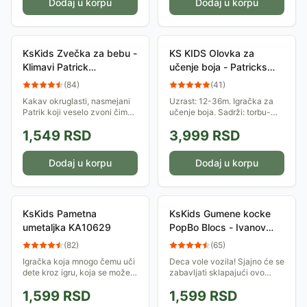
Dodaj u korpu
Dodaj u korpu
KsKids Zvečka za bebu -
KS KIDS Olovka za
Klimavi Patrick
učenje boja - Patricks
KBA16265
Color Learning Pen -
(
84
)
(
41
)
KA10777
Kakav okruglasti, nasmejani
Uzrast: 12-36m. Igračka za
Patrik koji veselo zvoni čim
učenje boja. Sadrži: torbu-
se pokrene! Njegova
podlogu za boje, olovku i
1,549
RSD
3,999
RSD
zvonjava, šuškanje i
karte raznih oblika. Utiče na 2
skvičanje će razveseliti i
faze razvoja kod dece.
tebe! Uzrast: od rođenja.
Dodaj u korpu
Dodaj u korpu
KsKids Pametna
KsKids Gumene kocke
umetaljka KA10629
PopBo Blocs - Ivanov
kamion mešalica
(
82
)
(
65
)
Igračka koja mnogo čemu uči
Deca vole vozila! Sjajno će se
dete kroz igru, koja se može
zabavljati sklapajući ovo
koristiti kao klasična
trodelno vozilo na koje mogu
1,599
RSD
1,599
RSD
slagalica, ali i kao set modli
staviti i figuru i provozati je, a
za pesak ili igračka - tuš za
mogu kombinovati i različite...