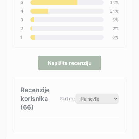
5
64
%
4
24
%
3
5
%
2
2
%
1
6
%
Napišite recenziju
Recenzije
korisnika
Sortiraj:
(
66
)