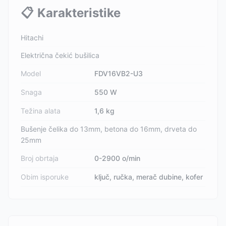
📋
Karakteristike
Hitachi
Električna čekić bušilica
Model
FDV16VB2-U3
Snaga
550 W
Težina alata
1,6 kg
Bušenje čelika do 13mm, betona do 16mm, drveta do
25mm
Broj obrtaja
0-2900 o/min
Obim isporuke
ključ, ručka, merač dubine, kofer