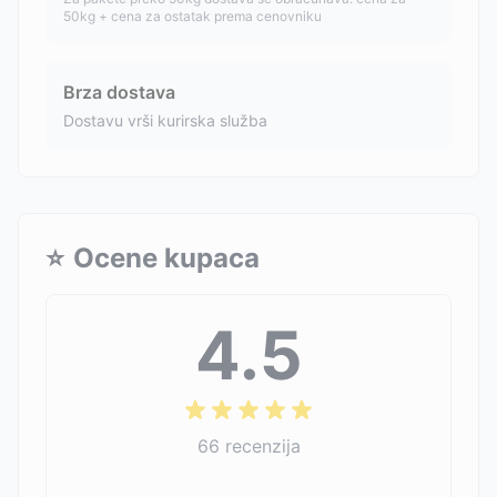
50kg + cena za ostatak prema cenovniku
Brza dostava
Dostavu vrši kurirska služba
⭐
Ocene kupaca
4.5
66
recenzija