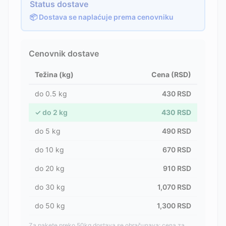
Status dostave
📦 Dostava se naplaćuje prema cenovniku
Cenovnik dostave
Težina (kg)
Cena (RSD)
do
0.5
kg
430
RSD
✓
do
2
kg
430
RSD
do
5
kg
490
RSD
do
10
kg
670
RSD
do
20
kg
910
RSD
do
30
kg
1,070
RSD
do
50
kg
1,300
RSD
Za pakete preko 50kg dostava se obračunava: cena za