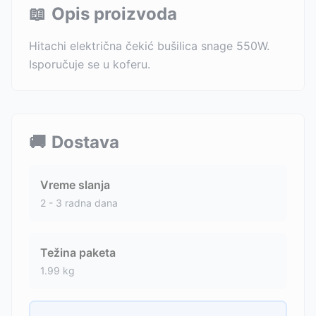
📖
Opis proizvoda
Hitachi električna čekić bušilica snage 550W.
Isporučuje se u koferu.
🚚
Dostava
Vreme slanja
2 - 3 radna dana
Težina paketa
1.99
kg