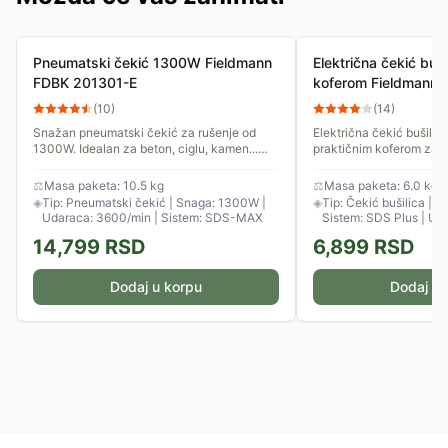
Pneumatski čekić 1300W Fieldmann
Električna čekić bu
FDBK 201301-E
koferom Fieldmann
(
10
)
(
14
)
Snažan pneumatski čekić za rušenje od
Električna čekić bušili
1300W. Idealan za beton, ciglu, kamen...
praktičnim koferom za n
SDS MAX sistem stezanja obezbeđuje brzu
izrađenim od kvalitetne p
promenu dleta tokom rada i...
možete izabrati i da...
⚖
Masa paketa: 10.5 kg
⚖
Masa paketa: 6.0 kg
◈
Tip: Pneumatski čekić | Snaga: 1300W |
◈
Tip: Čekić bušilica | 
Udaraca: 3600/min | Sistem: SDS-MAX
Sistem: SDS Plus | Ud
2.9J
14,799
RSD
6,899
RSD
Dodaj u korpu
Dodaj u 