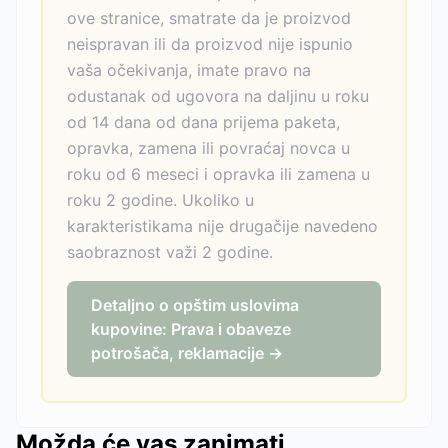
ove stranice, smatrate da je proizvod
neispravan ili da proizvod nije ispunio
vaša očekivanja, imate pravo na
odustanak od ugovora na daljinu u roku
od 14 dana od dana prijema paketa,
opravka, zamena ili povraćaj novca u
roku od 6 meseci i opravka ili zamena u
roku 2 godine. Ukoliko u
karakteristikama nije drugačije navedeno
saobraznost važi 2 godine.
Detaljno o opštim uslovima
kupovine: Prava i obaveze
potrošača, reklamacije →
Možda će vas zanimati