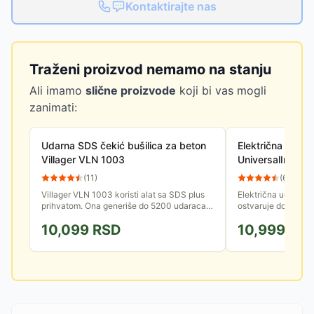
Kontaktirajte nas
Traženi proizvod nemamo na stanju
Ali imamo
slične proizvode
koji bi vas mogli
zanimati:
Udarna SDS čekić bušilica za beton
Električna udarn
Villager VLN 1003
UniversalImpac
(
11
)
(
64
)
Villager VLN 1003 koristi alat sa SDS plus
Električna udarna 
prihvatom. Ona generiše do 5200 udaraca u
ostvaruje do 45.00
minuti snage do 2.5 J. Dolazi u svom
Isporučuje se u kof
10,099
RSD
10,999
RS
plastičnom koferu sa setom...
dubine i pomoćnom