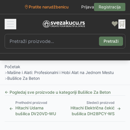
Pratite narudžbenicu
Prijava
Registracija
❤️
🛒
Pretraži
Početak
>
Mašine i Alati: Profesionalni i Hobi Alat na Jednom Mestu
>
Bušilice Za Beton
← Pogledaj sve proizvode u kategoriji
Bušilice Za Beton
Prethodni proizvod
Sledeći proizvod
Hitachi Udarna
Hitachi Električna čekić
←
→
bušilica DV20VD-WU
bušilica DH28PCY-WS