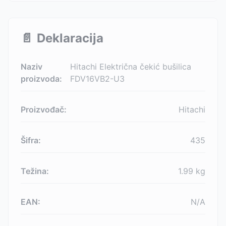
📄
Deklaracija
Naziv
Hitachi Električna čekić bušilica
proizvoda:
FDV16VB2-U3
Proizvođač:
Hitachi
Šifra:
435
Težina:
1.99
kg
EAN:
N/A