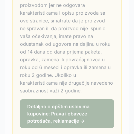
proizvodom jer ne odgovara
karakteristikama i opisu proizvoda sa
ove stranice, smatrate da je proizvod
neispravan ili da proizvod nije ispunio
vaša očekivanja, imate pravo na
odustanak od ugovora na daljinu u roku
od 14 dana od dana prijema paketa,
opravka, zamena ili povraćaj novca u
roku od 6 meseci i opravka ili zamena u
roku 2 godine. Ukoliko u
karakteristikama nije drugačije navedeno
saobraznost važi 2 godine.
Detaljno o opštim uslovima
kupovine: Prava i obaveze
potrošača, reklamacije →