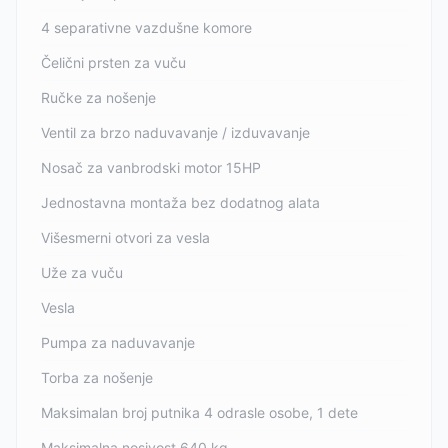
4 separativne vazdušne komore
Čelični prsten za vuču
Ručke za nošenje
Ventil za brzo naduvavanje / izduvavanje
Nosač za vanbrodski motor 15HP
Jednostavna montaža bez dodatnog alata
Višesmerni otvori za vesla
Uže za vuču
Vesla
Pumpa za naduvavanje
Torba za nošenje
Maksimalan broj putnika 4 odrasle osobe, 1 dete
Maksimalna nosivost 640 kg