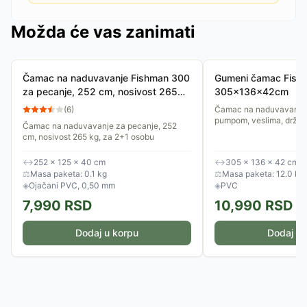
Možda će vas zanimati
Čamac na naduvavanje Fishman 300
Gumeni čamac Fishm
za pecanje, 252 cm, nosivost 265
305x136x42cm
kg
(
6
)
Čamac na naduvavanje 
pumpom, veslima, držač
Čamac na naduvavanje za pecanje, 252
cm, nosivost 265 kg, za 2+1 osobu
↔
252 × 125 × 40 cm
↔
305 × 136 × 42 cm
⚖
Masa paketa: 0.1 kg
⚖
Masa paketa: 12.0 kg
◈
Ojačani PVC, 0,50 mm
◈
PVC
7,990
RSD
10,990
RSD
Dodaj u korpu
Dodaj u 