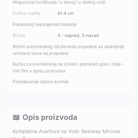
Mogućnost korišćenja i u slanoj i u slatkoj vodi
Dužina vratila
91.4 cm
Pokazatelj napunjenosti baterije
Brzine
5 - napred, 3-nazad
Režim automatskog oscilovanja propelera za uklanjanje
umotane trave sa propelera
Ručka za kormilarenje se izvlači i pomerati gore / dole -
vidi film u opisu proizvoda
Podešavanje otpora kormila
📖
Opis proizvoda
Kompletna Avantura na Vodi: Bestway Mirovia