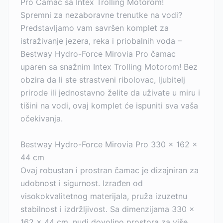
Pro Čamac sa Intex Trolling Motorom!
Spremni za nezaboravne trenutke na vodi?
Predstavljamo vam savršen komplet za
istraživanje jezera, reka i priobalnih voda –
Bestway Hydro-Force Mirovia Pro čamac
uparen sa snažnim Intex Trolling Motorom! Bez
obzira da li ste strastveni ribolovac, ljubitelj
prirode ili jednostavno želite da uživate u miru i
tišini na vodi, ovaj komplet će ispuniti sva vaša
očekivanja.
Bestway Hydro-Force Mirovia Pro 330 x 162 x
44 cm
Ovaj robustan i prostran čamac je dizajniran za
udobnost i sigurnost. Izrađen od
visokokvalitetnog materijala, pruža izuzetnu
stabilnost i izdržljivost. Sa dimenzijama 330 x
162 x 44 cm, nudi dovoljno prostora za više