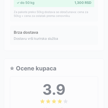
✓
do
50
kg
1,300
RSD
Za pakete preko 50kg dostava se obračunava: cena za
50kg + cena za ostatak prema cenovniku
Brza dostava
Dostavu vrši kurirska služba
⭐
Ocene kupaca
3.9