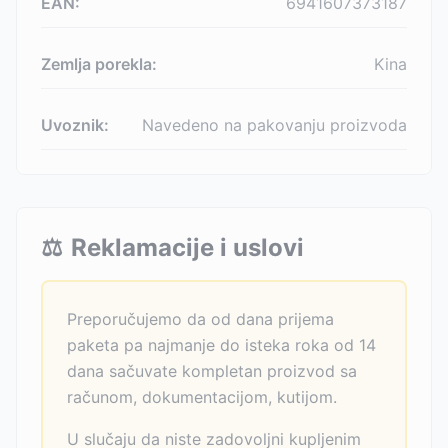
EAN:
6941607373187
Zemlja porekla:
Kina
Uvoznik:
Navedeno na pakovanju proizvoda
⚖️
Reklamacije i uslovi
Preporučujemo da od dana prijema
paketa pa najmanje do isteka roka od 14
dana sačuvate kompletan proizvod sa
računom, dokumentacijom, kutijom.
U slučaju da niste zadovoljni kupljenim