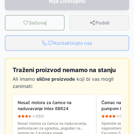
Nije Dostupno
Sačuvaj
Podeli
Kontaktirajte nas
Traženi proizvod nemamo na stanju
Ali imamo
slične proizvode
koji bi vas mogli
zanimati:
Nosač motora za čamce na
Čamac na naduva
naduvavanje Intex 68624
pumpom Intex E
66325NP
(
151
)
(
12
)
Nosač motora za čamce na naduvavanje,
Spremite se za ava
jednostavan za ugradnju, pogodan za
najprostraniji čamac
motore do 3 konjske snage.
Excursion 5. Dizaj