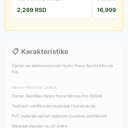
udobnost i sigurnost
2,289
RSD
16,999
RS
📋
Karakteristike
Čamac sa elektromotorom Hydro Force Sports Mirovia
Pro
KARAKTERISTIKE ČAMCA
Čamac BestWay Hydro Force Mirovia Pro 65049
Testirani i verifikovani materijali i konstrukcija
PVC materijal ojačan najlonom izuzetne izdržljivosti
Materijal otporan na UV zrake