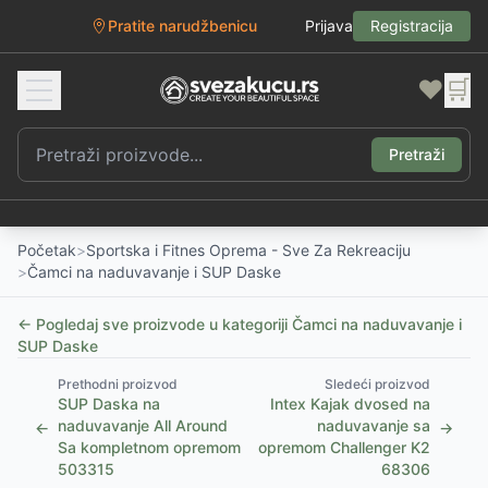
Pratite narudžbenicu
Prijava
Registracija
❤️
🛒
Pretraži
Početak
>
Sportska i Fitnes Oprema - Sve Za Rekreaciju
>
Čamci na naduvavanje i SUP Daske
← Pogledaj sve proizvode u kategoriji
Čamci na naduvavanje i
SUP Daske
Prethodni proizvod
Sledeći proizvod
SUP Daska na
Intex Kajak dvosed na
naduvavanje All Around
naduvavanje sa
←
→
Sa kompletnom opremom
opremom Challenger K2
503315
68306