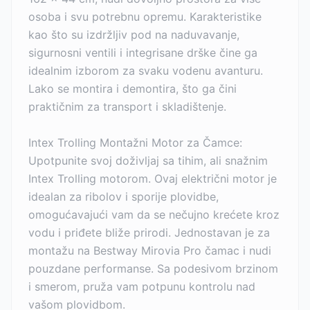
osoba i svu potrebnu opremu. Karakteristike
kao što su izdržljiv pod na naduvavanje,
sigurnosni ventili i integrisane drške čine ga
idealnim izborom za svaku vodenu avanturu.
Lako se montira i demontira, što ga čini
praktičnim za transport i skladištenje.
Intex Trolling Montažni Motor za Čamce:
Upotpunite svoj doživljaj sa tihim, ali snažnim
Intex Trolling motorom. Ovaj električni motor je
idealan za ribolov i sporije plovidbe,
omogućavajući vam da se nečujno krećete kroz
vodu i priđete bliže prirodi. Jednostavan je za
montažu na Bestway Mirovia Pro čamac i nudi
pouzdane performanse. Sa podesivom brzinom
i smerom, pruža vam potpunu kontrolu nad
vašom plovidbom.