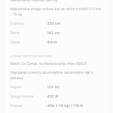
Maksimalna snaga motora koji se može koristiti 11.2 kw
- 15 hp
Dužinaa
330 cm
Širina
162 cm
Visina
44cm
KARAKTERISTIKE MOTORA
Motor Za Čamac na Naduvavanje Intex 68631
Napajanje pomoću akumulatora (akumulator nije u
paketu)
Napon
12V DC
Snaga motora
420 W
Potisak
40lb (~18 kg) / 178 N