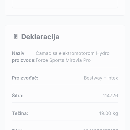
📄
Deklaracija
Naziv
Čamac sa elektromotorom Hydro
proizvoda:
Force Sports Mirovia Pro
Proizvođač:
Bestway - Intex
Šifra:
114726
Težina:
49.00
kg