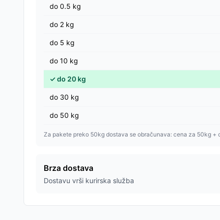
do
0.5
kg
do
2
kg
do
5
kg
do
10
kg
✓
do
20
kg
do
30
kg
do
50
kg
Za pakete preko 50kg dostava se obračunava: cena za 50kg + 
Brza dostava
Dostavu vrši kurirska služba