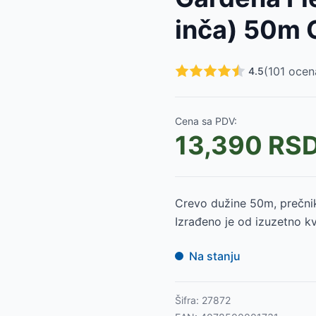
inča) 50m
(
101
ocen
4.5
2590
RSD
Cena sa PDV:
3899
RSD
13,390
RS
0m FZH 1021
-
5299
RSD
ča 20m FZH 9120
-
2099
RSD
Crevo dužine 50m, prečnik
Izrađeno je od izuzetno kva
Na stanju
Šifra:
27872