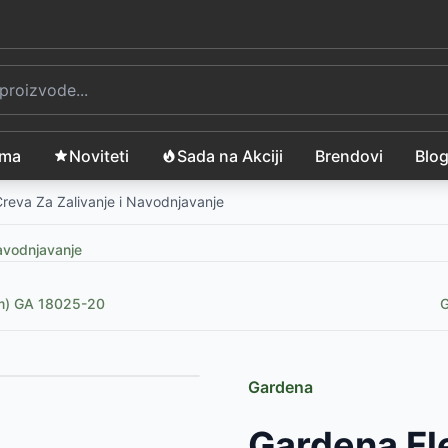
ama
Noviteti
Sada na Akciji
Brendovi
Blo
reva Za Zalivanje i Navodnjavanje
Navodnjavanje
mm) GA 18025-20
G
Gardena
9
RSD
Gardena Fl
SD