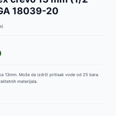
 GA 18039-20
a)
D
a 13mm. Može da izdrži pritisak vode od 25 bara.
litetnih materijala.