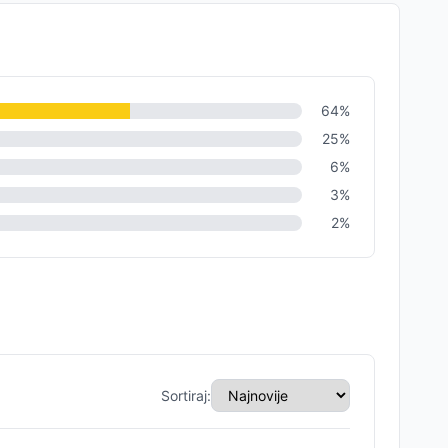
64
%
25
%
6
%
3
%
2
%
Sortiraj: