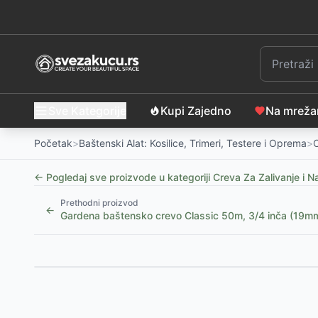
Sve Kategorije
Kupi Zajedno
Na mrež
Početak
>
Baštenski Alat: Kosilice, Trimeri, Testere i Oprema
>
C
← Pogledaj sve proizvode u kategoriji
Creva Za Zalivanje i 
Prethodni proizvod
←
Gardena baštensko crevo Classic 50m, 3/4 inča (19
Slični proizvodi
Automatska motalica za baštensko crevo 15m
-
599
Euro Guip Baštensko meko crevo 1/2x50m
-
2899
R