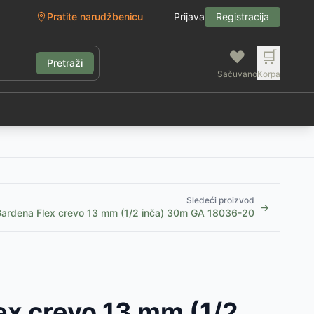
Pratite narudžbenicu
Prijava
Registracija
❤️
🛒
Pretraži
Sačuvano
Korpa
g
Sledeći proizvod
→
ardena Flex crevo 13 mm (1/2 inča) 30m GA 18036-20
ex crevo 13 mm (1/2