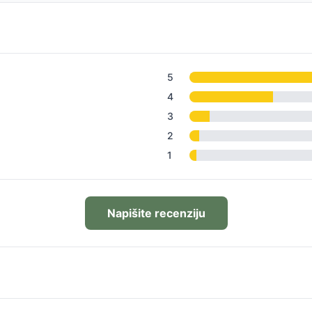
5
4
3
2
1
Napišite recenziju