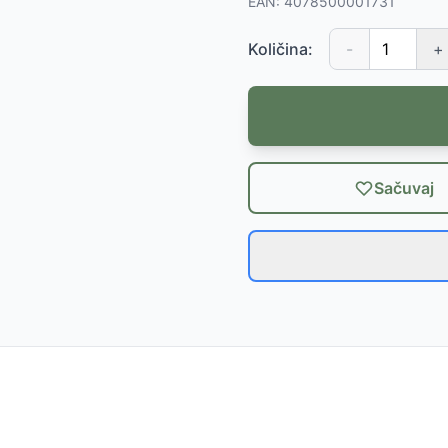
EAN:
4078500001731
Količina:
-
+
Sačuvaj