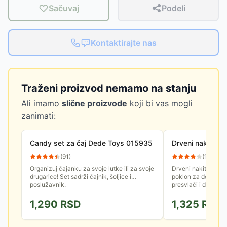
Sačuvaj
Podeli
Kontaktirajte nas
Traženi proizvod nemamo na stanju
Ali imamo
slične proizvode
koji bi vas mogli
zanimati:
Candy set za čaj Dede Toys 015935
Drveni nakit za
(
91
)
(
13
)
Organizuj čajanku za svoje lutke ili za svoje
Drveni nakit za dev
drugarice! Set sadrži čajnik, šoljice i
poklon za devojčicu
poslužavnik.
presvlači i doteruje
elegantnim i radosn
1,290
RSD
1,325
RSD