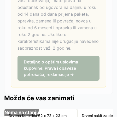
vaša očekivanja, imate pravo na
odustanak od ugovora na daljinu u roku
od 14 dana od dana prijema paketa,
opravka, zamena ili povraćaj novca u
roku od 6 meseci i opravka ili zamena u
roku 2 godine. Ukoliko u
karakteristikama nije drugačije navedeno
saobraznost važi 2 godine.
Detaljno o opštim uslovima
kupovine: Prava i obaveze
potrošača, reklamacije →
Možda će vas zanimati
Nema na stanju
Drvena Kuhinjica 62 x 72 x 23 cm
Drveni nakit za dev