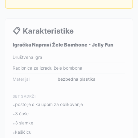
📋
Karakteristike
Igračka Napravi Žele Bombone - Jelly Fun
Društvena igra
Radionica za izradu žele bombona
Materijal
bezbedna plastika
SET SADRŽI
postolje s kalupom za oblikovanje
•
3 čaše
•
3 slamke
•
kašičicu
•