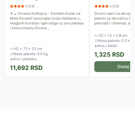
(
13
)
(
13
)
👨‍🍳 Drvena Kuhinjica - Savršen Kutak za
Drveni nakit za devojči
Male Kuvare! Upoznajte svoje mališane sa
poklon za devojčicu koja
magijom kuvanja i igre uloga uz ovu prelepu
presvlači i doteruje, jer
i funkcionalnu Drvenu...
elegantnim i radosnim iz
↔
22 × 13 × 2.8 cm
⚖
Masa paketa: 0.2 kg
◈
drvo / metal
↔
62 × 72 × 23 cm
1,325
RSD
⚖
Masa paketa: 9.0 kg
◈
drvo / plastika
Dodaj u 
11,692
RSD