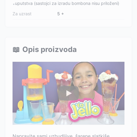
uputstva (sastojci za izradu bombona nisu priloženi)
•
Za uzrast
5 +
📖
Opis proizvoda
Napravite sami uzbudljive, šarene slatkiše