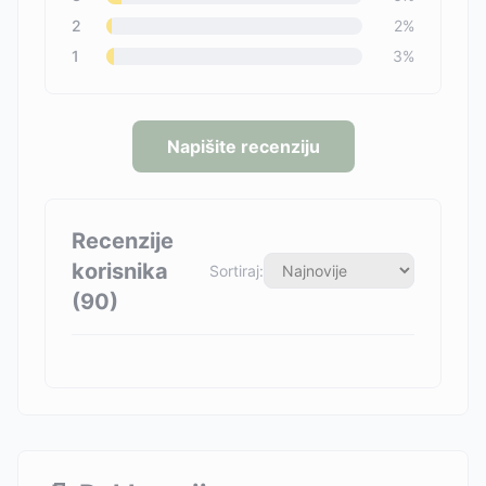
2
2
%
1
3
%
Napišite recenziju
Recenzije
korisnika
Sortiraj:
(
90
)