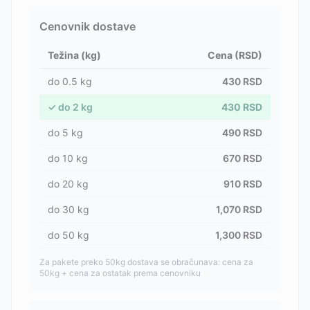
Cenovnik dostave
Težina (kg)
Cena (RSD)
do
0.5
kg
430
RSD
✓
do
2
kg
430
RSD
do
5
kg
490
RSD
do
10
kg
670
RSD
do
20
kg
910
RSD
do
30
kg
1,070
RSD
do
50
kg
1,300
RSD
Za pakete preko 50kg dostava se obračunava: cena za
50kg + cena za ostatak prema cenovniku