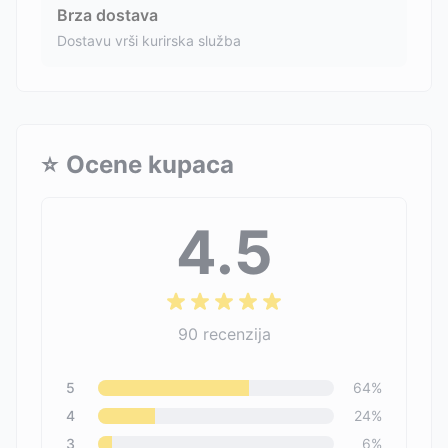
Brza dostava
Dostavu vrši kurirska služba
⭐
Ocene kupaca
4.5
90
recenzija
5
64
%
4
24
%
3
6
%