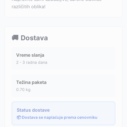
različitih oblika!
🚚
Dostava
Vreme slanja
2 - 3 radna dana
Težina paketa
0.70
kg
Status dostave
📦 Dostava se naplaćuje prema cenovniku