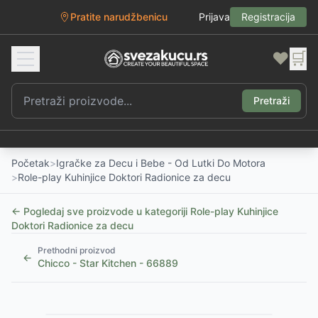
Pratite narudžbenicu
Prijava
Registracija
❤️
🛒
Pretraži
Početak
>
Igračke za Decu i Bebe - Od Lutki Do Motora
>
Role-play Kuhinjice Doktori Radionice za decu
← Pogledaj sve proizvode u kategoriji
Role-play Kuhinjice
Doktori Radionice za decu
Prethodni proizvod
←
Chicco - Star Kitchen - 66889
1
/
4