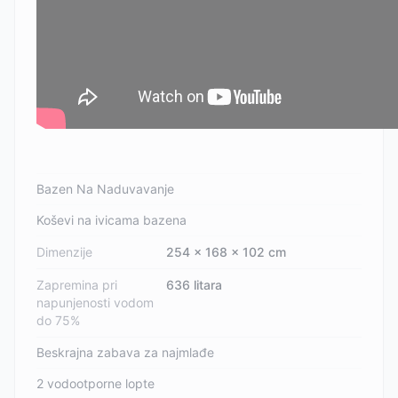
Bazen Na Naduvavanje
Koševi na ivicama bazena
Dimenzije
254 x 168 x 102 cm
Zapremina pri
636 litara
napunjenosti vodom
do 75%
Beskrajna zabava za najmlađe
2 vodootporne lopte