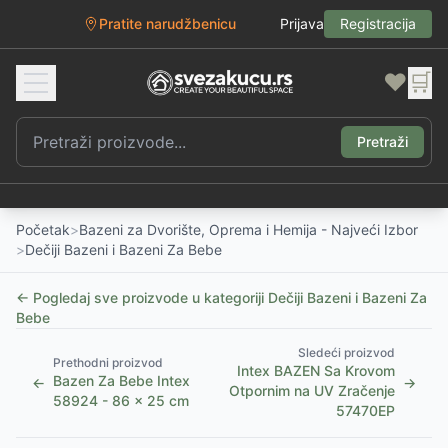
Pratite narudžbenicu
Prijava
Registracija
❤️
🛒
Pretraži
Početak
>
Bazeni za Dvorište, Oprema i Hemija - Najveći Izbor
>
Dečiji Bazeni i Bazeni Za Bebe
← Pogledaj sve proizvode u kategoriji
Dečiji Bazeni i Bazeni Za
Bebe
Sledeći proizvod
Prethodni proizvod
Intex BAZEN Sa Krovom
Bazen Za Bebe Intex
←
→
Otpornim na UV Zračenje
58924 - 86 x 25 cm
57470EP