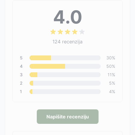
4.0
124
recenzija
5
30
%
4
50
%
3
11
%
2
5
%
1
4
%
Napišite recenziju