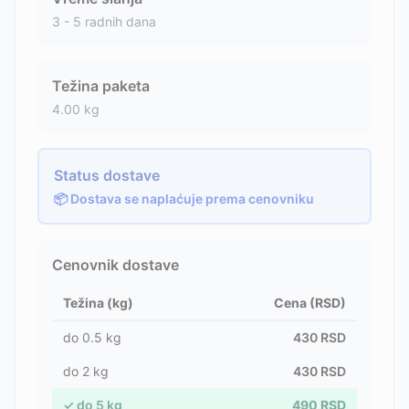
3 - 5 radnih dana
Težina paketa
4.00
kg
Status dostave
📦 Dostava se naplaćuje prema cenovniku
Cenovnik dostave
Težina (kg)
Cena (RSD)
do
0.5
kg
430
RSD
do
2
kg
430
RSD
✓
do
5
kg
490
RSD