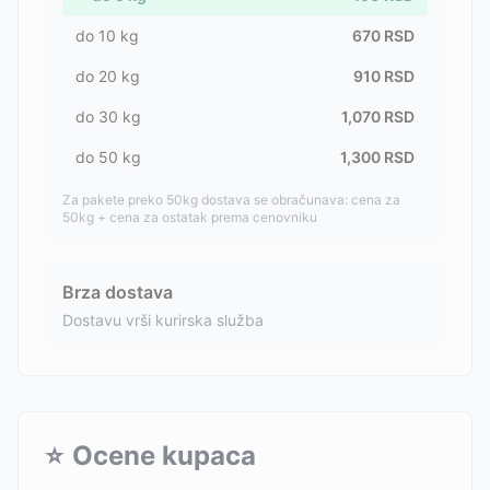
do
10
kg
670
RSD
do
20
kg
910
RSD
do
30
kg
1,070
RSD
do
50
kg
1,300
RSD
Za pakete preko 50kg dostava se obračunava: cena za
50kg + cena za ostatak prema cenovniku
Brza dostava
Dostavu vrši kurirska služba
⭐
Ocene kupaca