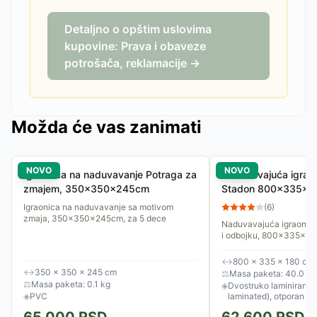
Detaljno o opštim uslovima
kupovine: Prava i obaveze
potrošača, reklamacije →
Možda će vas zanimati
NOVO
NOVO
Igraonica na naduvavanje Potraga za
Naduvavajuća igraon
zmajem, 350x350x245cm
Stadon 800x335x18
košarka, odbojka
Igraonica na naduvavanje sa motivom
(
6
)
zmaja, 350x350x245cm, za 5 dece
Naduvavajuća igraonica
i odbojku, 800x335x1
↔
800 × 335 × 180 cm
↔
350 × 350 × 245 cm
⚖
Masa paketa: 40.0 kg
⚖
Masa paketa: 0.1 kg
◈
Dvostruko laminirani P
◈
PVC
laminated), otporan n