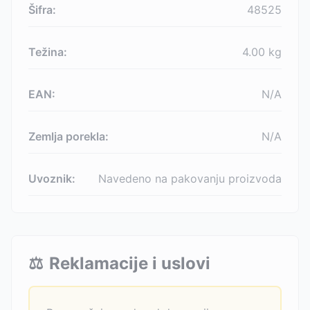
Šifra:
48525
Težina:
4.00
kg
EAN:
N/A
Zemlja porekla:
N/A
Uvoznik:
Navedeno na pakovanju proizvoda
⚖️
Reklamacije i uslovi