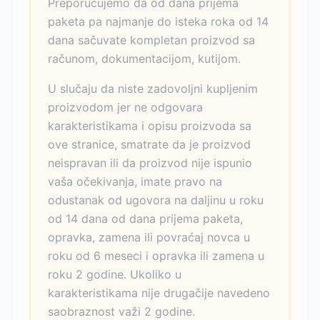
Preporučujemo da od dana prijema
paketa pa najmanje do isteka roka od 14
dana sačuvate kompletan proizvod sa
računom, dokumentacijom, kutijom.
U slučaju da niste zadovoljni kupljenim
proizvodom jer ne odgovara
karakteristikama i opisu proizvoda sa
ove stranice, smatrate da je proizvod
neispravan ili da proizvod nije ispunio
vaša očekivanja, imate pravo na
odustanak od ugovora na daljinu u roku
od 14 dana od dana prijema paketa,
opravka, zamena ili povraćaj novca u
roku od 6 meseci i opravka ili zamena u
roku 2 godine. Ukoliko u
karakteristikama nije drugačije navedeno
saobraznost važi 2 godine.