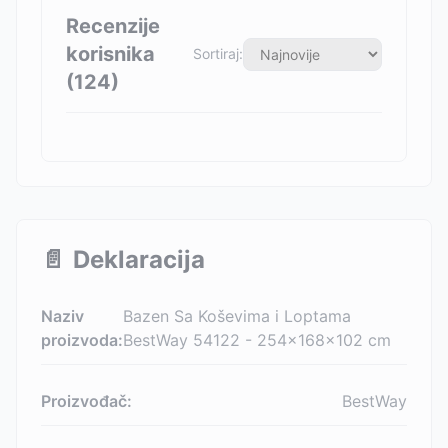
Recenzije
korisnika
Sortiraj:
(
124
)
📄
Deklaracija
Naziv
Bazen Sa Koševima i Loptama
proizvoda:
BestWay 54122 - 254x168x102 cm
Proizvođač:
BestWay