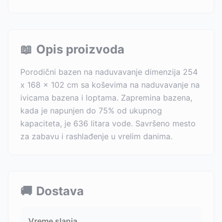
📖
Opis proizvoda
Porodični bazen na naduvavanje dimenzija 254
x 168 x 102 cm sa koševima na naduvavanje na
ivicama bazena i loptama. Zapremina bazena,
kada je napunjen do 75% od ukupnog
kapaciteta, je 636 litara vode. Savršeno mesto
za zabavu i rashlađenje u vrelim danima.
🚚
Dostava
Vreme slanja