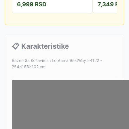
6,999
RSD
7,349
RSD
📋
Karakteristike
Bazen Sa Koševima i Loptama BestWay 54122 -
254x168x102 cm