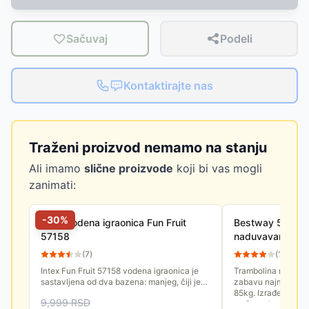
Sačuvaj
Podeli
Kontaktirajte nas
Traženi proizvod nemamo na stanju
Ali imamo
slične proizvode
koji bi vas mogli
zanimati:
-
30
%
Intex vodena igraonica Fun Fruit
Bestway 52262 
57158
naduvavanje 1
(
7
)
(
14
)
Intex Fun Fruit 57158 vodena igraonica je
Trambolina na nad
sastavljena od dva bazena: manjeg, čiji je
zabavu najmlađih. N
maksimalni kapacitet vode 57 litara i većeg,
85kg. Izrađena je od
9,999
RSD
čiji je kapacitet...
može se koristiti za.