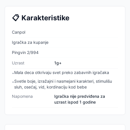
📋
Karakteristike
Canpol
Igračka za kupanje
Pingvin 2/994
Uzrast
1g+
Mala deca otkrivaju svet preko zabavnih igračaka
•
Svetle boje, izražajni i nasmejani karakteri, stimulišu
•
sluh, osećaj, vid, kordinaciju kod bebe
Napomena
Igračka nije predviđena za
uzrast ispod 1 godine