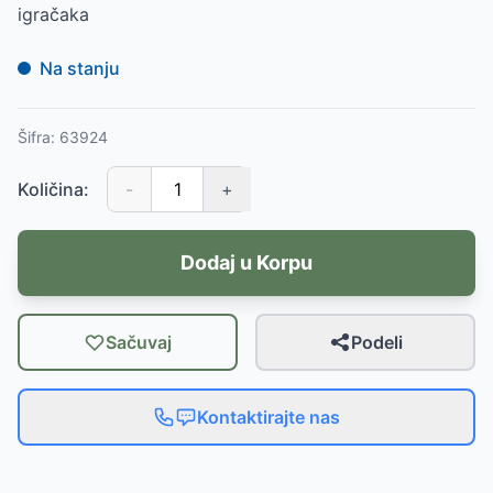
igračaka
Na stanju
Šifra:
63924
Količina:
-
+
Dodaj u Korpu
Sačuvaj
Podeli
Kontaktirajte nas