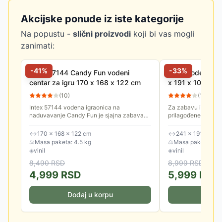
Akcijske ponude iz iste kategorije
Na popustu -
slični proizvodi
koji bi vas mogli
zanimati:
-
41
%
-
33
%
Intex 57144 Candy Fun vodeni
Intex Vodena Ig
centar za igru 170 x 168 x 122 cm
x 191 x 109 cm
(
10
)
(
191
)
Intex 57144 vodena igraonica na
Za zabavu i rashlađ
naduvavanje Candy Fun je sjajna zabava
prilagođene deci. P
za decu tokom vrelih letnjih dana.
bazen, tobogan za l
loptica i još mnogo..
↔
170 × 168 × 122 cm
↔
241 × 191 × 109
⚖
Masa paketa: 4.5 kg
⚖
Masa paketa: 5.3
◈
vinil
◈
vinil
8,490
RSD
8,999
RSD
4,999
RSD
5,999
RSD
Dodaj u korpu
Doda