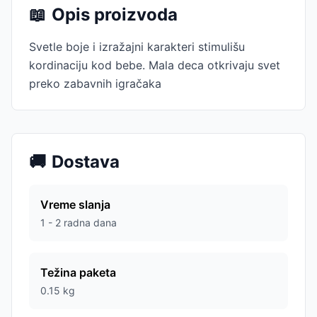
📖
Opis proizvoda
Svetle boje i izražajni karakteri stimulišu
kordinaciju kod bebe. Mala deca otkrivaju svet
preko zabavnih igračaka
🚚
Dostava
Vreme slanja
1 - 2 radna dana
Težina paketa
0.15
kg