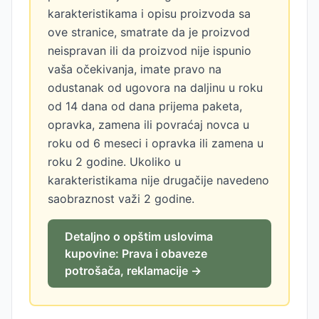
karakteristikama i opisu proizvoda sa
ove stranice, smatrate da je proizvod
neispravan ili da proizvod nije ispunio
vaša očekivanja, imate pravo na
odustanak od ugovora na daljinu u roku
od 14 dana od dana prijema paketa,
opravka, zamena ili povraćaj novca u
roku od 6 meseci i opravka ili zamena u
roku 2 godine. Ukoliko u
karakteristikama nije drugačije navedeno
saobraznost važi 2 godine.
Detaljno o opštim uslovima
kupovine: Prava i obaveze
potrošača, reklamacije →