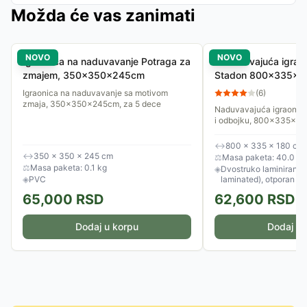
Možda će vas zanimati
NOVO
NOVO
Igraonica na naduvavanje Potraga za
Naduvavajuća igraon
zmajem, 350x350x245cm
Stadon 800x335x18
košarka, odbojka
Igraonica na naduvavanje sa motivom
(
6
)
zmaja, 350x350x245cm, za 5 dece
Naduvavajuća igraonica
i odbojku, 800x335x1
↔
800 × 335 × 180 cm
↔
350 × 350 × 245 cm
⚖
Masa paketa: 40.0 kg
⚖
Masa paketa: 0.1 kg
◈
Dvostruko laminirani P
◈
PVC
laminated), otporan n
65,000
RSD
62,600
RSD
Dodaj u korpu
Dodaj u 