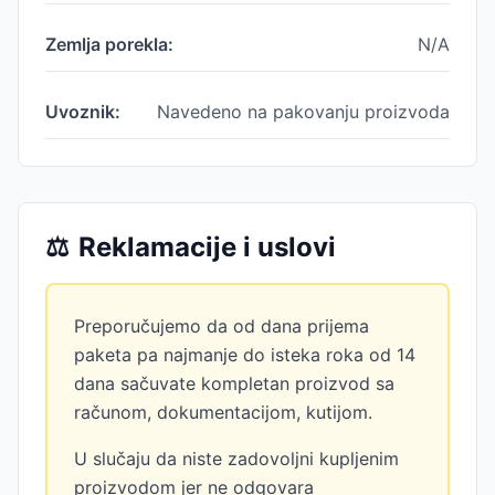
Zemlja porekla:
N/A
Uvoznik:
Navedeno na pakovanju proizvoda
⚖️
Reklamacije i uslovi
Preporučujemo da od dana prijema
paketa pa najmanje do isteka roka od 14
dana sačuvate kompletan proizvod sa
računom, dokumentacijom, kutijom.
U slučaju da niste zadovoljni kupljenim
proizvodom jer ne odgovara