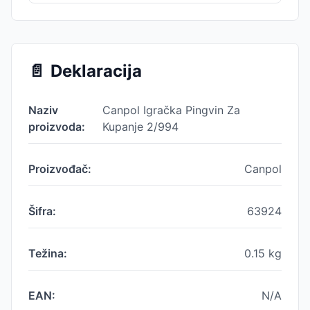
📄
Deklaracija
Naziv
Canpol Igračka Pingvin Za
proizvoda:
Kupanje 2/994
Proizvođač:
Canpol
Šifra:
63924
Težina:
0.15
kg
EAN:
N/A