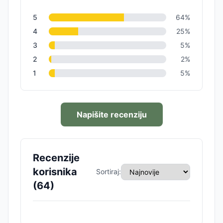
5
64
%
4
25
%
3
5
%
2
2
%
1
5
%
Napišite recenziju
Recenzije
korisnika
Sortiraj:
(
64
)