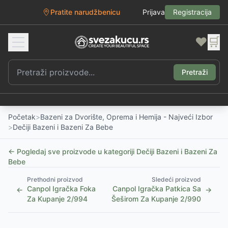
Pratite narudžbenicu
Prijava
Registracija
❤️
🛒
Pretraži
Početak
>
Bazeni za Dvorište, Oprema i Hemija - Najveći Izbor
>
Dečiji Bazeni i Bazeni Za Bebe
← Pogledaj sve proizvode u kategoriji
Dečiji Bazeni i Bazeni Za
Bebe
Prethodni proizvod
Sledeći proizvod
Canpol Igračka Foka
Canpol Igračka Patkica Sa
←
→
Za Kupanje 2/994
Šeširom Za Kupanje 2/990