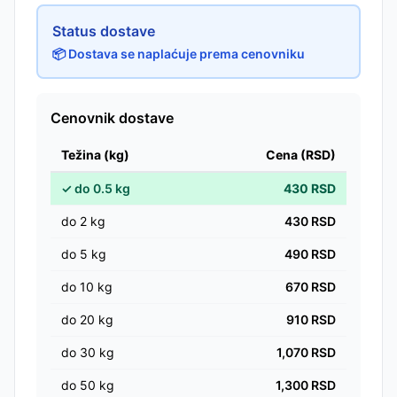
Status dostave
📦 Dostava se naplaćuje prema cenovniku
Cenovnik dostave
Težina (kg)
Cena (RSD)
✓
do
0.5
kg
430
RSD
do
2
kg
430
RSD
do
5
kg
490
RSD
do
10
kg
670
RSD
do
20
kg
910
RSD
do
30
kg
1,070
RSD
do
50
kg
1,300
RSD