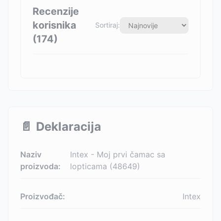
Recenzije
korisnika
Sortiraj:
(
174
)
📄
Deklaracija
Naziv
Intex - Moj prvi čamac sa
proizvoda:
lopticama (48649)
Proizvođač:
Intex