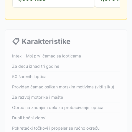
📋
Karakteristike
Intex - Moj prvi čamac sa lopticama
Za decu iznad tri godine
50 šarenih loptica
Providan čamac oslikan morskim motivima (vidi sliku)
Za razvoj motorike i mašte
Obruč na zadnjem delu za probacivanje loptica
Dupli bočni zidovi
Pokretački točkovi i propeler se ručno okreću