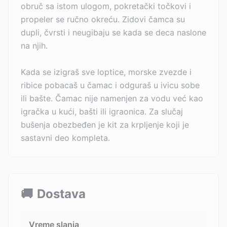
obruč sa istom ulogom, pokretački točkovi i
propeler se ručno okreću. Zidovi čamca su
dupli, čvrsti i neugibaju se kada se deca naslone
na njih.
Kada se izigraš sve loptice, morske zvezde i
ribice pobacaš u čamac i odguraš u ivicu sobe
ili bašte. Čamac nije namenjen za vodu već kao
igračka u kući, bašti ili igraonica. Za slučaj
bušenja obezbeđen je kit za krpljenje koji je
sastavni deo kompleta.
🚚
Dostava
Vreme slanja