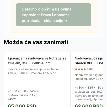
Detaljno o opštim uslovima
kupovine: Prava i obaveze
potrošača, reklamacije →
Možda će vas zanimati
Igraonica na naduvavanje Potraga za
Naduvavajuća igraon
zmajem, 350x350x245cm
Stadon 800x335x18
košarka, odbojka
Igraonica na naduvavanje sa motivom
(
6
)
zmaja, 350x350x245cm, za 5 dece
Naduvavajuća igraonica
i odbojku, 800x335x1
↔
800 × 335 × 180 cm
↔
350 × 350 × 245 cm
⚖
Masa paketa: 40.0 kg
⚖
Masa paketa: 0.1 kg
◈
Dvostruko laminirani P
◈
PVC
laminated), otporan n
65,000
RSD
62,600
RSD