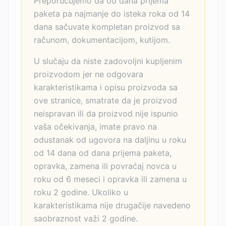
Preporučujemo da od dana prijema
paketa pa najmanje do isteka roka od 14
dana sačuvate kompletan proizvod sa
računom, dokumentacijom, kutijom.
U slučaju da niste zadovoljni kupljenim
proizvodom jer ne odgovara
karakteristikama i opisu proizvoda sa
ove stranice, smatrate da je proizvod
neispravan ili da proizvod nije ispunio
vaša očekivanja, imate pravo na
odustanak od ugovora na daljinu u roku
od 14 dana od dana prijema paketa,
opravka, zamena ili povraćaj novca u
roku od 6 meseci i opravka ili zamena u
roku 2 godine. Ukoliko u
karakteristikama nije drugačije navedeno
saobraznost važi 2 godine.