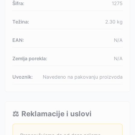
Šifra:
1275
Težina:
2.30
kg
EAN:
N/A
Zemlja porekla:
N/A
Uvoznik:
Navedeno na pakovanju proizvoda
⚖️
Reklamacije i uslovi