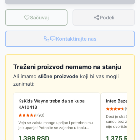
Sačuvaj
Podeli
Kontaktirajte nas
Traženi proizvod nemamo na stanju
Ali imamo
slične proizvode
koji bi vas mogli
zanimati:
KsKids Wayne treba da se kupa
Intex Bazen Za 
KA10418
(
9
)
(
93
)
Deci je strašno do
suncu bez zabave, i
Vejn se zaista mnogo uprljao i potrebno mu
nije dvorište bez de
je kupanje! Potopite se zajedno u toplu
intex-ova pečurka je
vodu i videćeš kako fleke nestaju! Fleke se
1,399
RSD
1,375
RSD
ponovo pojavljuju kada...