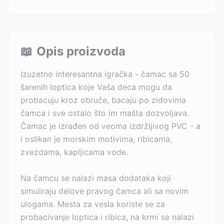
📖
Opis proizvoda
Izuzetno interesantna igračka - čamac sa 50
šarenih loptica koje Vaša deca mogu da
probacuju kroz obruče, bacaju po zidovima
čamca i sve ostalo što im mašta dozvoljava.
Čamac je izrađen od veoma izdržljivog PVC - a
i oslikan je morskim motivima, ribicama,
zvezdama, kapljicama vode.
Na čamcu se nalazi masa dodataka koji
simuliraju delove pravog čamca ali sa novim
ulogama. Mesta za vesla koriste se za
probacivanje loptica i ribica, na krmi se nalazi