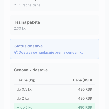
2 - 3 radna dana
Težina paketa
2.30
kg
Status dostave
📦 Dostava se naplaćuje prema cenovniku
Cenovnik dostave
Težina (kg)
Cena (RSD)
do
0.5
kg
430
RSD
do
2
kg
430
RSD
✓
do
5
kg
490
RSD