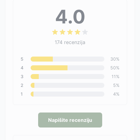
4.0
174
recenzija
5
30
%
4
50
%
3
11
%
2
5
%
1
4
%
Napišite recenziju