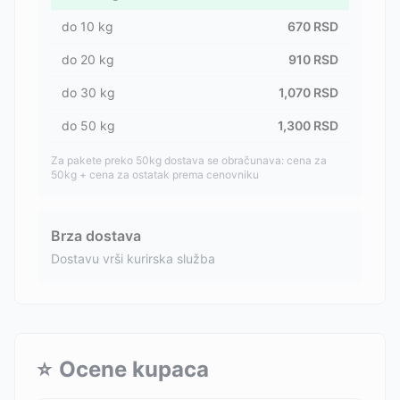
do
10
kg
670
RSD
do
20
kg
910
RSD
do
30
kg
1,070
RSD
do
50
kg
1,300
RSD
Za pakete preko 50kg dostava se obračunava: cena za
50kg + cena za ostatak prema cenovniku
Brza dostava
Dostavu vrši kurirska služba
⭐
Ocene kupaca