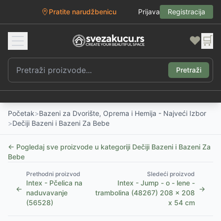
Pratite narudžbenicu
Prijava
Registracija
❤️
🛒
Pretraži
Početak
>
Bazeni za Dvorište, Oprema i Hemija - Najveći Izbor
>
Dečiji Bazeni i Bazeni Za Bebe
← Pogledaj sve proizvode u kategoriji
Dečiji Bazeni i Bazeni Za
Bebe
Prethodni proizvod
Sledeći proizvod
Intex - Pčelica na
Intex - Jump - o - lene -
←
→
naduvavanje
trambolina (48267) 208 x 208
(56528)
x 54 cm