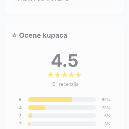
⭐
Ocene kupaca
4.5
151
recenzija
5
65
%
4
25
%
3
6
%
2
3
%