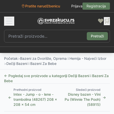
Pratite narudžbenicu
Prijava
Registracija
❤️
🛒
Pretraži
Početak
>
Bazeni za Dvorište, Oprema i Hemija - Najveći Izbor
>
Dečiji Bazeni i Bazeni Za Bebe
← Pogledaj sve proizvode u kategoriji
Dečiji Bazeni i Bazeni Za
Bebe
Prethodni proizvod
Sledeći proizvod
Intex - Jump - o - lene -
Disney bazen - Vini
←
→
trambolina (48267) 208 x
Pu (Winnie The Pooh)
208 x 54 cm
(58915)