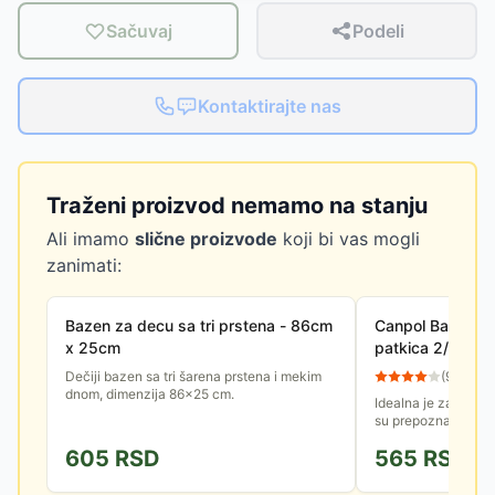
Sačuvaj
Podeli
Kontaktirajte nas
Traženi proizvod nemamo na stanju
Ali imamo
slične proizvode
koji bi vas mogli
zanimati:
Bazen za decu sa tri prstena - 86cm
Canpol Baby igr
x 25cm
patkica 2/990
Dečiji bazen sa tri šarena prstena i mekim
(
9
)
dnom, dimenzija 86×25 cm.
Idealna je za razvi
su prepoznavanje b
3m+. Pluta u vodi. S
605
RSD
565
RSD