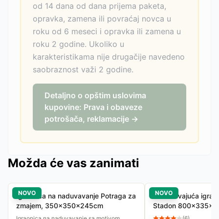
od 14 dana od dana prijema paketa,
opravka, zamena ili povraćaj novca u
roku od 6 meseci i opravka ili zamena u
roku 2 godine. Ukoliko u
karakteristikama nije drugačije navedeno
saobraznost važi 2 godine.
Detaljno o opštim uslovima
kupovine: Prava i obaveze
potrošača, reklamacije →
Možda će vas zanimati
NOVO
NOVO
Igraonica na naduvavanje Potraga za
Naduvavajuća igraon
zmajem, 350x350x245cm
Stadon 800x335x18
košarka, odbojka
Igraonica na naduvavanje sa motivom
(
6
)