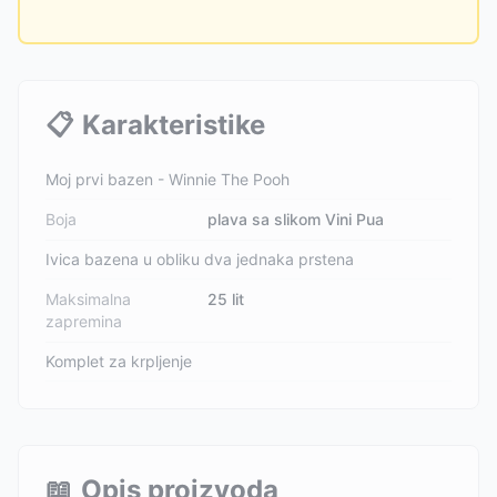
📋
Karakteristike
Moj prvi bazen - Winnie The Pooh
Boja
plava sa slikom Vini Pua
Ivica bazena u obliku dva jednaka prstena
Maksimalna
25 lit
zapremina
Komplet za krpljenje
📖
Opis proizvoda