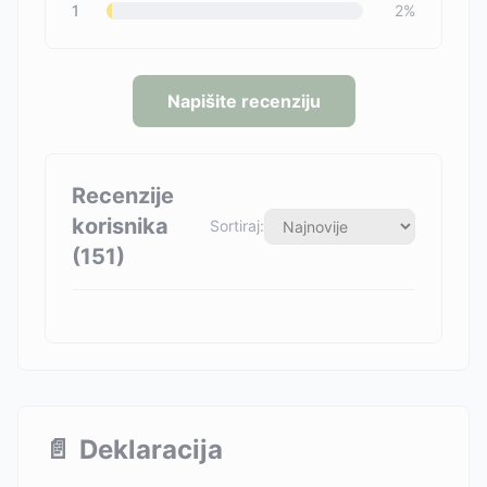
1
2
%
Napišite recenziju
Recenzije
korisnika
Sortiraj:
(
151
)
📄
Deklaracija