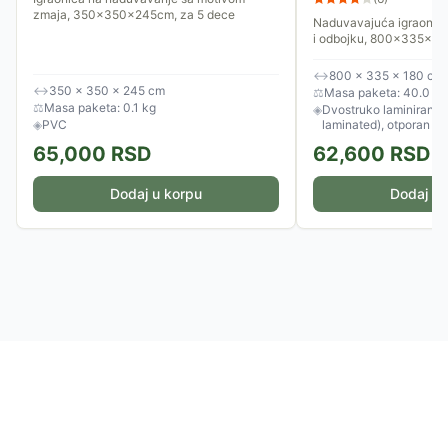
zmaja, 350x350x245cm, za 5 dece
Naduvavajuća igraonica
i odbojku, 800x335x1
↔
800 × 335 × 180 cm
↔
350 × 350 × 245 cm
⚖
Masa paketa: 40.0 kg
⚖
Masa paketa: 0.1 kg
◈
Dvostruko laminirani P
◈
PVC
laminated), otporan n
65,000
RSD
62,600
RSD
Dodaj u korpu
Dodaj u 