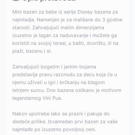
Mini bazen za bebe iz serije Disney bazena za
najmladje. Namenjen je za mališane do 3 godine
starosti. Zahvaljujući malim dimenzijama
izuzetno je lagan za naduvavanje i možete ga
koristiti na svojoj terasi, u bašti, dvorištu, ili na
plaži, bazenu i sl.
Zahvaljujući bogatim i jarkim bojama
predstavlja pravu razonudu za decu koja će u
njemu uživati u igri i brčkanju na blagom
letnjem suncu. Dno bazena oslikano je motivom
legendarnog Vini Pua.
Nakon upotrebe lako se prazni i pakuje do
sledeće prilike. Izvanredan prvi bazen za vaše
najmlađe po izuzetno povoljnoj ceni.