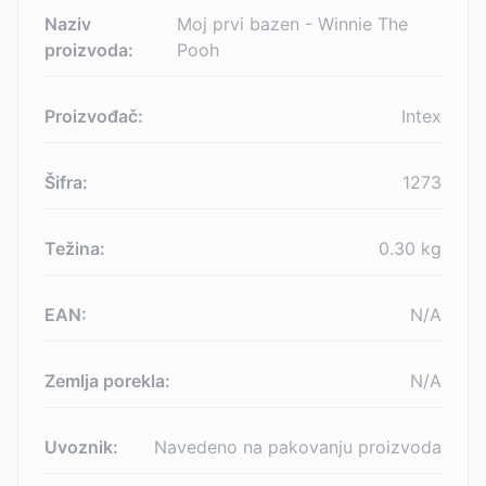
Naziv
Moj prvi bazen - Winnie The
proizvoda:
Pooh
Proizvođač:
Intex
Šifra:
1273
Težina:
0.30
kg
EAN:
N/A
Zemlja porekla:
N/A
Uvoznik:
Navedeno na pakovanju proizvoda