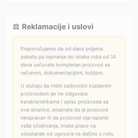
⚖️
Reklamacije i uslovi
Preporučujemo da od dana prijema
paketa pa najmanje do isteka roka od 14
dana sačuvate kompletan proizvod sa
računom, dokumentacijom, kutijom.
U slučaju da niste zadovoljni kupljenim
proizvodom jer ne odgovara
karakteristikama i opisu proizvoda sa
ove stranice, smatrate da je proizvod
neispravan ili da proizvod nije ispunio
vaša očekivanja, imate pravo na
odustanak od ugovora na daljinu u roku