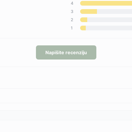
4
3
2
1
Napišite recenziju