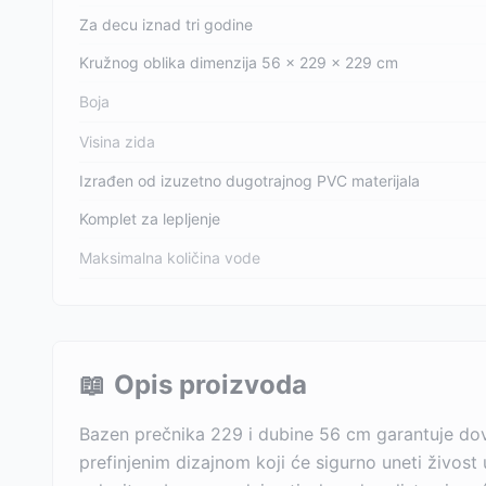
Za decu iznad tri godine
Kružnog oblika dimenzija 56 x 229 x 229 cm
Boja
Visina zida
Izrađen od izuzetno dugotrajnog PVC materijala
Komplet za lepljenje
Maksimalna količina vode
📖
Opis proizvoda
Bazen prečnika 229 i dubine 56 cm garantuje dovo
prefinjenim dizajnom koji će sigurno uneti živost 