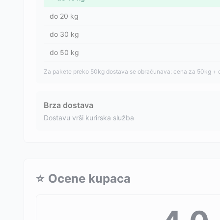
do
20
kg
do
30
kg
do
50
kg
Za pakete preko 50kg dostava se obračunava: cena za 50kg + 
Brza dostava
Dostavu vrši kurirska služba
⭐
Ocene kupaca