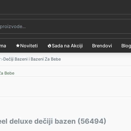
ama
Noviteti
Sada na Akciji
Brendovi
Blo
r
>
Dečiji Bazeni i Bazeni Za Bebe
 Za Bebe
0x350x245cm
vode:
el deluxe dečiji bazen (56494)
-
65000
RSD
5x180cm - fudbal, košarka, odbojka
0cm
-
2093
RSD
-
62600
RSD