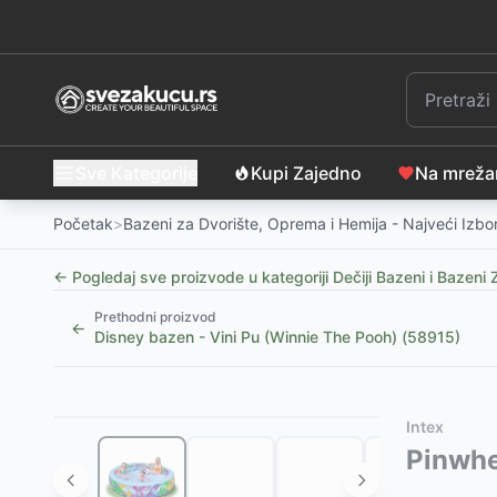
Sve Kategorije
Kupi Zajedno
Na mrež
Početak
>
Bazeni za Dvorište, Oprema i Hemija - Najveći Izbo
← Pogledaj sve proizvode u kategoriji
Dečiji Bazeni i Bazeni
Prethodni proizvod
←
Disney bazen - Vini Pu (Winnie The Pooh) (58915)
Slični proizvodi
Alternative za rasprodati proizvod
Intex
Igraonica na naduvavanje Potraga za zmajem, 35
Ovaj proizvod nije dostupan, pogledajte slične proiz
Pinwhe
Naduvavajuća igraonica za dvorište Stadon 800x33
Bestway 91099 Dečiji bazen na naduvavanje 122x3