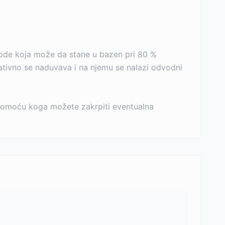
 vode koja može da stane u bazen pri 80 %
rativno se naduvava i na njemu se nalazi odvodni
na pomoću koga možete zakrpiti eventualna