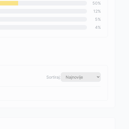
50
%
12
%
5
%
4
%
Sortiraj: