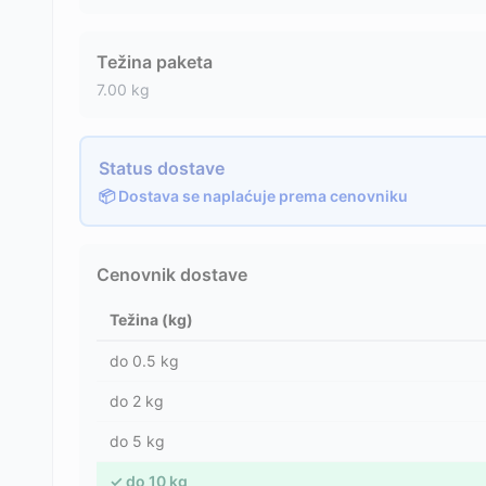
Težina paketa
7.00
kg
Status dostave
📦 Dostava se naplaćuje prema cenovniku
Cenovnik dostave
Težina (kg)
do
0.5
kg
do
2
kg
do
5
kg
✓
do
10
kg