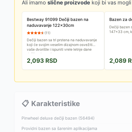
Ali imamo
slične proizvode
koji bi vas mogli
Bestway 91099 Dečiji bazen na
Bazen za de
naduvavanje 122x30cm
Dečiji bazen 
147×33 cm, k
(
11
)
Dečiji bazen sa tri prstena na naduvavanje
koji će svojim veselim dizajnom osvežiti
vaše dvorište i ispuniti vrele letnje dane
dečijom igrom i...
2,093
RSD
2,089
R
📋
Karakteristike
Pinwheel deluxe dečiji bazen (56494)
Providni bazen sa šarenim aplikacijama