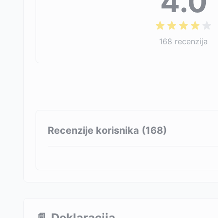
4.0
168
recenzija
Recenzije korisnika (
168
)
📄
Deklaracija