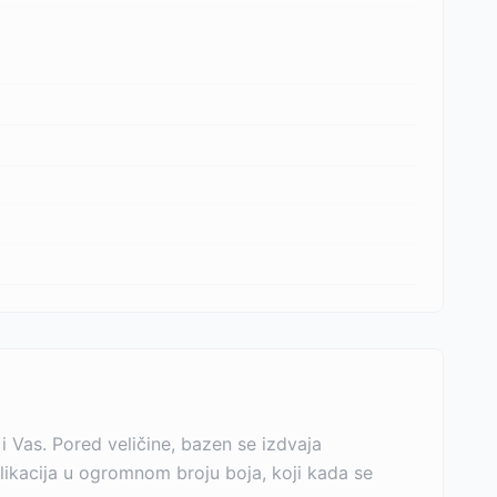
 Vas. Pored veličine, bazen se izdvaja
aplikacija u ogromnom broju boja, koji kada se