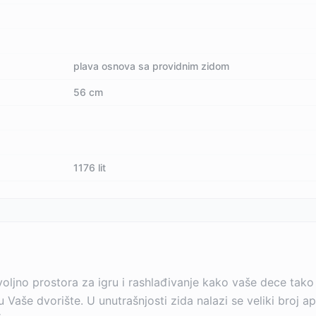
plava osnova sa providnim zidom
56 cm
1176 lit
ljno prostora za igru i rashlađivanje kako vaše dece tako i
u Vaše dvorište. U unutrašnjosti zida nalazi se veliki broj 