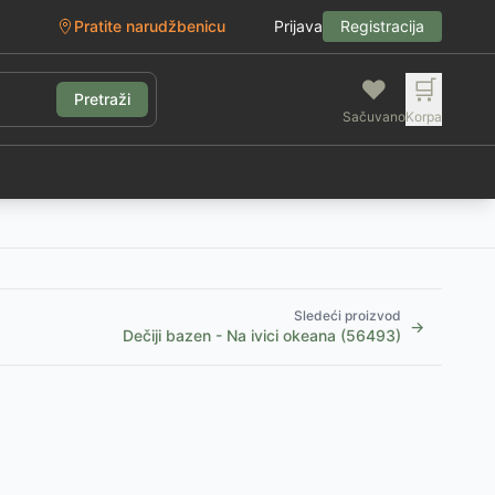
Pratite narudžbenicu
Prijava
Registracija
❤️
🛒
Pretraži
Sačuvano
Korpa
g
Sledeći proizvod
→
Dečiji bazen - Na ivici okeana (56493)