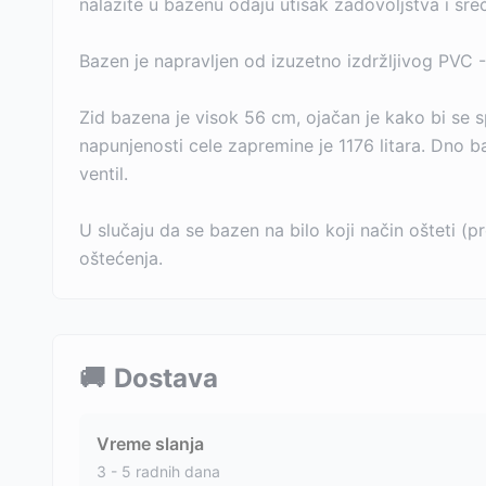
nalazite u bazenu odaju utisak zadovoljstva i sre
Bazen je napravljen od izuzetno izdržljivog PVC -
Zid bazena je visok 56 cm, ojačan je kako bi se 
napunjenosti cele zapremine je 1176 litara. Dno b
ventil.
U slučaju da se bazen na bilo koji način ošteti (
oštećenja.
🚚
Dostava
Vreme slanja
3 - 5 radnih dana