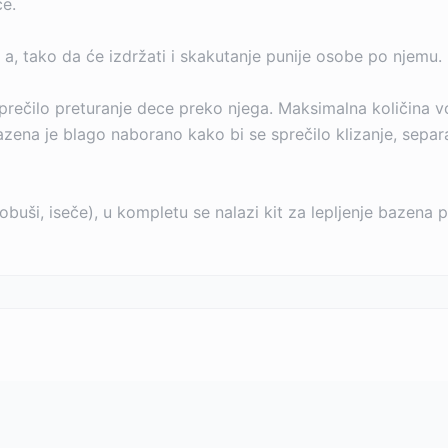
će.
 a, tako da će izdržati i skakutanje punije osobe po njemu.
sprečilo preturanje dece preko njega. Maksimalna količina
azena je blago naborano kako bi se sprečilo klizanje, sepa
probuši, iseče), u kompletu se nalazi kit za lepljenje baze