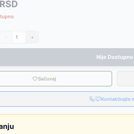
RSD
D
stupno
90
RSD
1990
RSD
-
+
SD
Nije Dostupno
6
RSD
Sačuvaj
Kontaktirajte 
anju