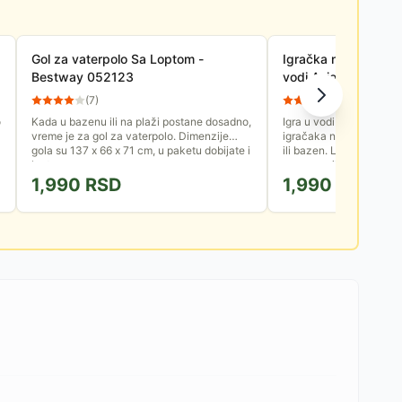
Gol za vaterpolo Sa Loptom -
Igračka na naduvava
Bestway 052123
vodi Avion 91701
(
7
)
(
59
)
o
Kada u bazenu ili na plaži postane dosadno,
Igra u vodi se ne može z
vreme je za gol za vaterpolo. Dimenzije
igračaka na naduvavanj
gola su 137 x 66 x 71 cm, u paketu dobijate i
ili bazen. Laka je za noš
loptu...
napumpa ili ispumpa.
1,990
RSD
1,990
RSD