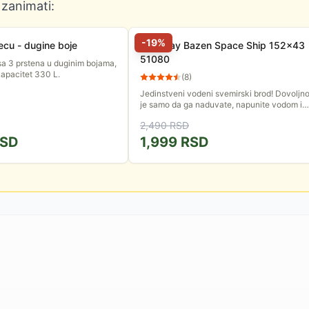
 zanimati:
-
19
%
cu - dugine boje
BestWay Bazen Space Ship 152x43
51080
sa 3 prstena u duginim bojama,
apacitet 330 L.
(
8
)
Jedinstveni vodeni svemirski brod! Dovoljn
je samo da ga naduvate, napunite vodom i,
sve je spremno za poletanje u imaginarni
2,490
RSD
svemirski prostor....
SD
1,999
RSD