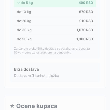
✓
do
5
kg
490
RSD
do
10
kg
670
RSD
do
20
kg
910
RSD
do
30
kg
1,070
RSD
do
50
kg
1,300
RSD
Za pakete preko 50kg dostava se obračunava: cena za
50kg + cena za ostatak prema cenovniku
Brza dostava
Dostavu vrši kurirska služba
⭐
Ocene kupaca