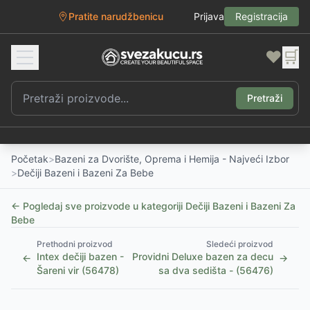
Pratite narudžbenicu
Prijava
Registracija
❤️
🛒
Pretraži
Početak
>
Bazeni za Dvorište, Oprema i Hemija - Najveći Izbor
>
Dečiji Bazeni i Bazeni Za Bebe
← Pogledaj sve proizvode u kategoriji
Dečiji Bazeni i Bazeni Za
Bebe
Prethodni proizvod
Sledeći proizvod
Intex dečiji bazen -
Providni Deluxe bazen za decu
←
→
Šareni vir (56478)
sa dva sedišta - (56476)
1
/
5