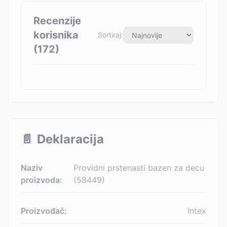
Recenzije
korisnika
Sortiraj:
(
172
)
📄
Deklaracija
Naziv
Providni prstenasti bazen za decu
proizvoda:
(58449)
Proizvođač:
Intex