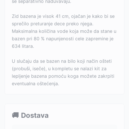
se separativno naduvavaju.
Zid bazena je visok 41 cm, ojačan je kako bi se
sprečilo preturanje dece preko njega.
Maksimalna količina vode koja može da stane u
bazen pri 80 % napunjenosti cele zapremine je
634 litara.
U slučaju da se bazen na bilo koji način ošteti
(probuši, iseče), u kompletu se nalazi kit za
lepljenje bazena pomoću koga možete zakrpiti
eventualna oštećenja.
🚚
Dostava