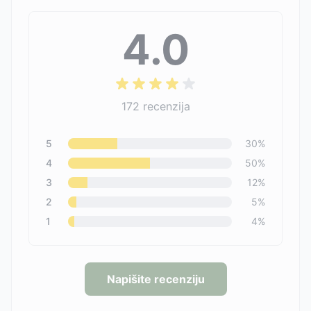
4.0
172
recenzija
5
30
%
4
50
%
3
12
%
2
5
%
1
4
%
Napišite recenziju