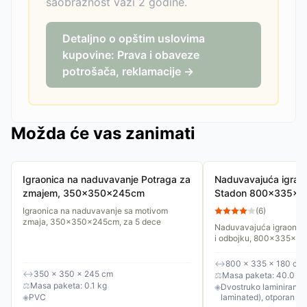
saobraznost važi 2 godine.
Detaljno o opštim uslovima
kupovine: Prava i obaveze
potrošača, reklamacije →
Možda će vas zanimati
Igraonica na naduvavanje Potraga za
Naduvavajuća igraon
zmajem, 350x350x245cm
Stadon 800x335x18
košarka, odbojka
Igraonica na naduvavanje sa motivom
(
6
)
zmaja, 350x350x245cm, za 5 dece
Naduvavajuća igraonica
i odbojku, 800x335x1
↔
800 × 335 × 180 cm
↔
350 × 350 × 245 cm
⚖
Masa paketa: 40.0 kg
⚖
Masa paketa: 0.1 kg
◈
Dvostruko laminirani P
◈
PVC
laminated), otporan n