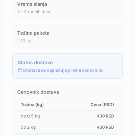
Vreme slanja
3 - 5 radnih dana
Težina paketa
2.10
kg
Status dostave
📦 Dostava se naplaćuje prema cenovniku
Cenovnik dostave
Težina (kg)
Cena (RSD)
do
0.5
kg
430
RSD
do
2
kg
430
RSD