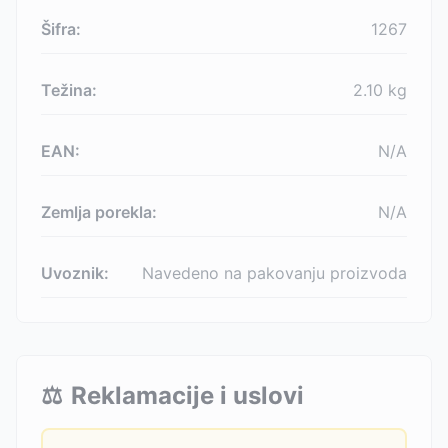
Šifra:
1267
Težina:
2.10
kg
EAN:
N/A
Zemlja porekla:
N/A
Uvoznik:
Navedeno na pakovanju proizvoda
⚖️
Reklamacije i uslovi