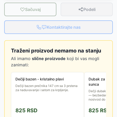
Sačuvaj
Podeli
Kontaktirajte nas
Traženi proizvod nemamo na stanju
Ali imamo
slične proizvode
koji bi vas mogli
zanimati:
Dečiji bazen - kristalno plavi
Dubak za bebe s
sunca
Dečiji bazen prečnika 147 cm sa 3 prstena
za naduvavanje i setom za krpljenje.
Dečji dubak sa kro
— bezbedan prvi su
nosivost do 15 kg.
825
RSD
825
RSD