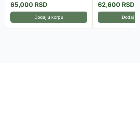
65,000
RSD
62,600
RSD
Dodaj u korpu
Dodaj u 