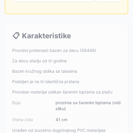
📋
Karakteristike
Providni prstenasti bazen za decu (58449)
Za decu stariju od tri godine
Bazen kružnog oblika sa talasima
Podeljen je na tri identična prstena
Providan materijal oslikan šarenim loptama za plažu
Boja
prozirna sa šarenim loptama (vidi
sliku)
Visina zida
41 cm
Izrađen od izuzetno dugotrajnog PVC materijala