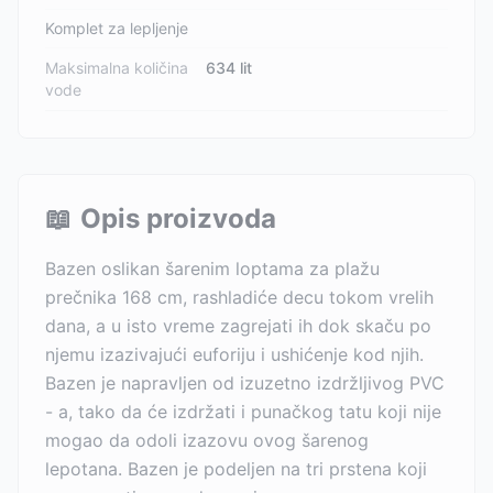
Komplet za lepljenje
Maksimalna količina
634 lit
vode
📖
Opis proizvoda
Bazen oslikan šarenim loptama za plažu
prečnika 168 cm, rashladiće decu tokom vrelih
dana, a u isto vreme zagrejati ih dok skaču po
njemu izazivajući euforiju i ushićenje kod njih.
Bazen je napravljen od izuzetno izdržljivog PVC
- a, tako da će izdržati i punačkog tatu koji nije
mogao da odoli izazovu ovog šarenog
lepotana. Bazen je podeljen na tri prstena koji