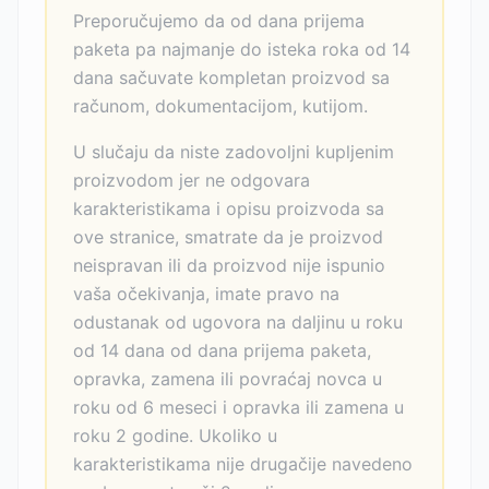
Preporučujemo da od dana prijema
paketa pa najmanje do isteka roka od 14
dana sačuvate kompletan proizvod sa
računom, dokumentacijom, kutijom.
U slučaju da niste zadovoljni kupljenim
proizvodom jer ne odgovara
karakteristikama i opisu proizvoda sa
ove stranice, smatrate da je proizvod
neispravan ili da proizvod nije ispunio
vaša očekivanja, imate pravo na
odustanak od ugovora na daljinu u roku
od 14 dana od dana prijema paketa,
opravka, zamena ili povraćaj novca u
roku od 6 meseci i opravka ili zamena u
roku 2 godine. Ukoliko u
karakteristikama nije drugačije navedeno