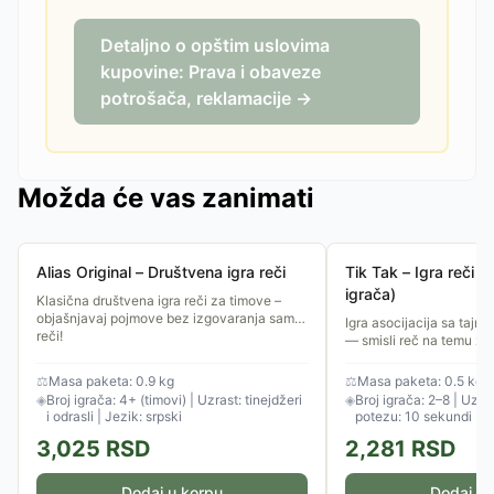
Detaljno o opštim uslovima
kupovine: Prava i obaveze
potrošača, reklamacije →
Možda će vas zanimati
Alias Original – Društvena igra reči
Tik Tak – Igra reči i 
igrača)
Klasična društvena igra reči za timove –
objašnjavaj pojmove bez izgovaranja same
Igra asocijacija sa tajm
reči!
— smisli reč na temu za
⚖
Masa paketa: 0.9 kg
⚖
Masa paketa: 0.5 kg
◈
Broj igrača: 4+ (timovi) | Uzrast: tinejdžeri
◈
Broj igrača: 2–8 | Uzra
i odrasli | Jezik: srpski
potezu: 10 sekundi
3,025
RSD
2,281
RSD
Dodaj u korpu
Dodaj u 