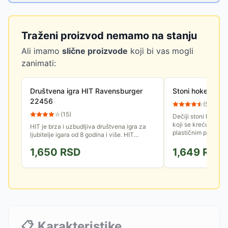
Traženi proizvod nemamo na stanju
Ali imamo
slične proizvode
koji bi vas mogli
zanimati:
Društvena igra HIT Ravensburger
Stoni hokej Bes
22456
(
58
)
(
15
)
Dečiji stoni hokej 
koji se kreću po pov
HIT je brza i uzbudljiva društvena igra za
plastičnim palicama
ljubitelje igara od 8 godina i više. HIT
kombinuje osnovnu ideju klasične igare Ne
1,650
RSD
1,649
RSD
ljuti se čoveče i...
📋
Karakteristike