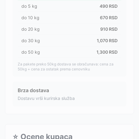
do
5
kg
490
RSD
do
10
kg
670
RSD
do
20
kg
910
RSD
do
30
kg
1,070
RSD
do
50
kg
1,300
RSD
Za pakete preko 50kg dostava se obračunava: cena za
50kg + cena za ostatak prema cenovniku
Brza dostava
Dostavu vrši kurirska služba
⭐
Ocene kupaca