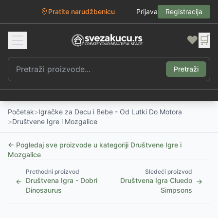
Pratite narudžbenicu
Prijava
Registracija
❤️
🛒
Pretraži
Početak
>
Igračke za Decu i Bebe - Od Lutki Do Motora
>
Društvene Igre i Mozgalice
← Pogledaj sve proizvode u kategoriji
Društvene Igre i
Mozgalice
Prethodni proizvod
Sledeći proizvod
Društvena Igra - Dobri
Društvena Igra Cluedo
←
→
Dinosaurus
Simpsons