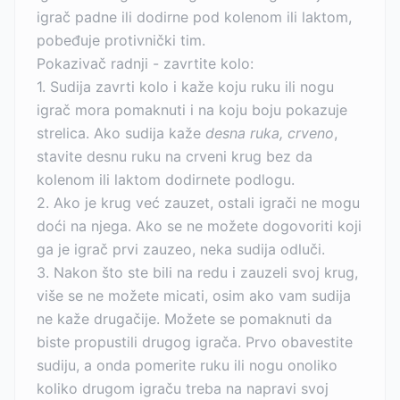
igrač padne ili dodirne pod kolenom ili laktom,
pobeđuje protivnički tim.
Pokazivač radnji - zavrtite kolo:
1. Sudija zavrti kolo i kaže koju ruku ili nogu
igrač mora pomaknuti i na koju boju pokazuje
strelica. Ako sudija kaže
desna ruka, crveno
,
stavite desnu ruku na crveni krug bez da
kolenom ili laktom dodirnete podlogu.
2. Ako je krug već zauzet, ostali igrači ne mogu
doći na njega. Ako se ne možete dogovoriti koji
ga je igrač prvi zauzeo, neka sudija odluči.
3. Nakon što ste bili na redu i zauzeli svoj krug,
više se ne možete micati, osim ako vam sudija
ne kaže drugačije. Možete se pomaknuti da
biste propustili drugog igrača. Prvo obavestite
sudiju, a onda pomerite ruku ili nogu onoliko
koliko drugom igraču treba na napravi svoj