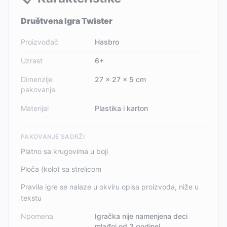
Društvena Igra Twister
Proizvođač
Hasbro
Uzrast
6+
Dimenzije
27 x 27 x 5 cm
pakovanja
Materijal
Plastika i karton
PAKOVANJE SADRŽI
Platno sa krugovima u boji
Ploča (kolo) sa strelicom
Pravila igre se nalaze u okviru opisa proizvoda, niže u
tekstu
Npomena
Igračka nije namenjena deci
mlađoj od 3 godine!