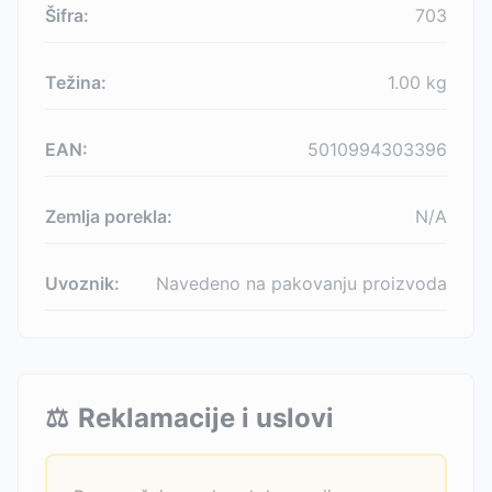
Šifra:
703
Težina:
1.00
kg
EAN:
5010994303396
Zemlja porekla:
N/A
Uvoznik:
Navedeno na pakovanju proizvoda
⚖️
Reklamacije i uslovi