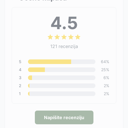
4.5
121
recenzija
5
64
%
4
25
%
3
6
%
2
2
%
1
2
%
Napišite recenziju