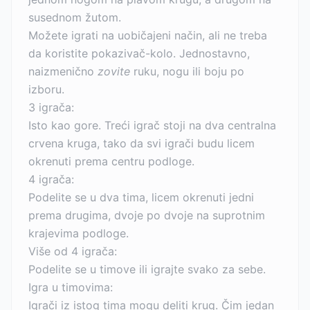
susednom žutom.
Možete igrati na uobičajeni način, ali ne treba
da koristite pokazivač-kolo. Jednostavno,
naizmenično
zovite
ruku, nogu ili boju po
izboru.
3 igrača:
Isto kao gore. Treći igrač stoji na dva centralna
crvena kruga, tako da svi igrači budu licem
okrenuti prema centru podloge.
4 igrača:
Podelite se u dva tima, licem okrenuti jedni
prema drugima, dvoje po dvoje na suprotnim
krajevima podloge.
Više od 4 igrača:
Podelite se u timove ili igrajte svako za sebe.
Igra u timovima:
Igrači iz istog tima mogu deliti krug. Čim jedan