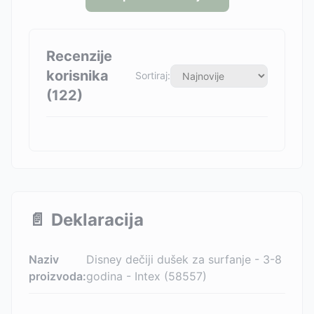
Recenzije
korisnika
Sortiraj:
(
122
)
📄
Deklaracija
Naziv
Disney dečiji dušek za surfanje - 3-8
proizvoda:
godina - Intex (58557)