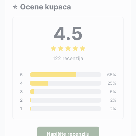
⭐
Ocene kupaca
4.5
122
recenzija
5
65
%
4
25
%
3
6
%
2
2
%
1
2
%
Napišite recenziju