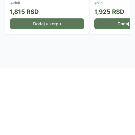
◈
Vinil
◈
Vinil
1,815
RSD
1,925
RSD
Dodaj u korpu
Dodaj u 