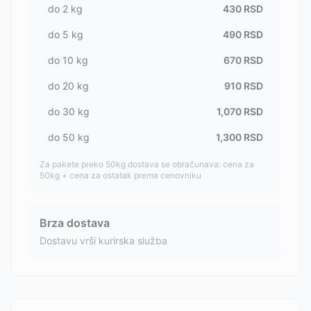
do
2
kg
430
RSD
do
5
kg
490
RSD
do
10
kg
670
RSD
do
20
kg
910
RSD
do
30
kg
1,070
RSD
do
50
kg
1,300
RSD
Za pakete preko 50kg dostava se obračunava: cena za
50kg + cena za ostatak prema cenovniku
Brza dostava
Dostavu vrši kurirska služba