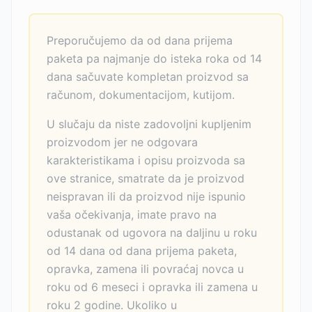
Preporučujemo da od dana prijema
paketa pa najmanje do isteka roka od 14
dana sačuvate kompletan proizvod sa
računom, dokumentacijom, kutijom.
U slučaju da niste zadovoljni kupljenim
proizvodom jer ne odgovara
karakteristikama i opisu proizvoda sa
ove stranice, smatrate da je proizvod
neispravan ili da proizvod nije ispunio
vaša očekivanja, imate pravo na
odustanak od ugovora na daljinu u roku
od 14 dana od dana prijema paketa,
opravka, zamena ili povraćaj novca u
roku od 6 meseci i opravka ili zamena u
roku 2 godine. Ukoliko u