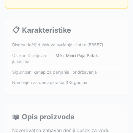
📋
Karakteristike
Disney dečiji dušek za surfanje - Intex (58557)
Oslikan Diznijevim
Miki, Mini i Paja Patak
junacima
Sigurnosni kanap za penjanje i pridržavanja
Namenjen za decu uzrasta 3-8 godina
📖
Opis proizvoda
Neverovatno zabavan dečiji dušek za vodu