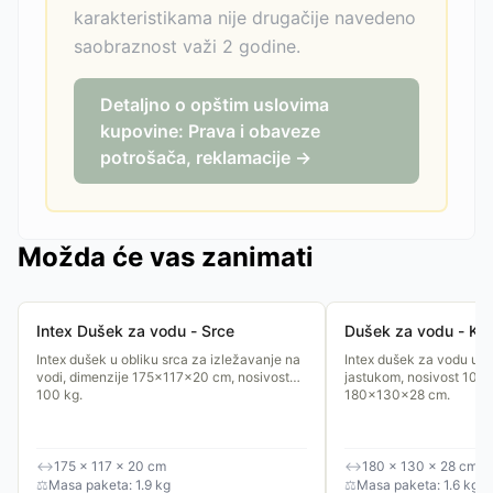
karakteristikama nije drugačije navedeno
saobraznost važi 2 godine.
Detaljno o opštim uslovima
kupovine: Prava i obaveze
potrošača, reklamacije →
Možda će vas zanimati
Intex Dušek za vodu - Srce
Dušek za vodu - Ka
Intex dušek u obliku srca za izležavanje na
Intex dušek za vodu u o
vodi, dimenzije 175×117×20 cm, nosivost
jastukom, nosivost 100 
100 kg.
180×130×28 cm.
↔
175 × 117 × 20 cm
↔
180 × 130 × 28 cm
⚖
Masa paketa: 1.9 kg
⚖
Masa paketa: 1.6 kg