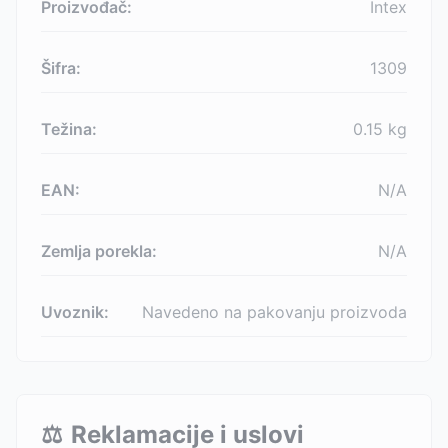
Proizvođač:
Intex
Šifra:
1309
Težina:
0.15
kg
EAN:
N/A
Zemlja porekla:
N/A
Uvoznik:
Navedeno na pakovanju proizvoda
⚖️
Reklamacije i uslovi