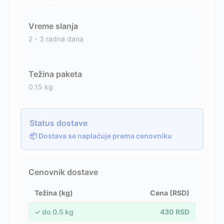
Vreme slanja
2 - 3 radna dana
Težina paketa
0.15
kg
Status dostave
📦 Dostava se naplaćuje prema cenovniku
Cenovnik dostave
Težina (kg)
Cena (RSD)
✓
do
0.5
kg
430
RSD