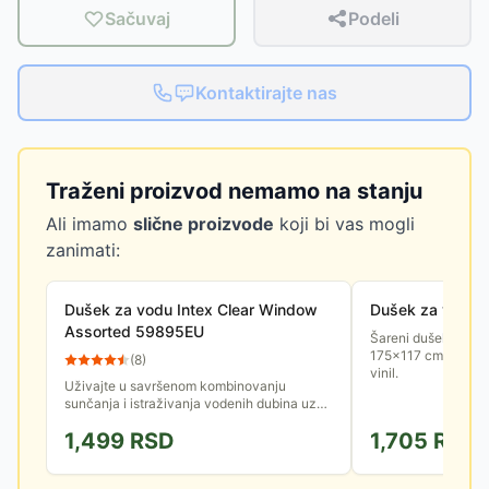
Sačuvaj
Podeli
Kontaktirajte nas
Traženi proizvod nemamo na stanju
Ali imamo
slične proizvode
koji bi vas mogli
zanimati:
Dušek za vodu Intex Clear Window
Dušek za vodu -
Assorted 59895EU
Šareni dušek za vod
175×117 cm, nosivo
(
8
)
vinil.
Uživajte u savršenom kombinovanju
sunčanja i istraživanja vodenih dubina uz
Intex Clear Window dušek. Integrisani
1,499
RSD
1,705
RSD
udobni jastuk na naduvavanje koji...