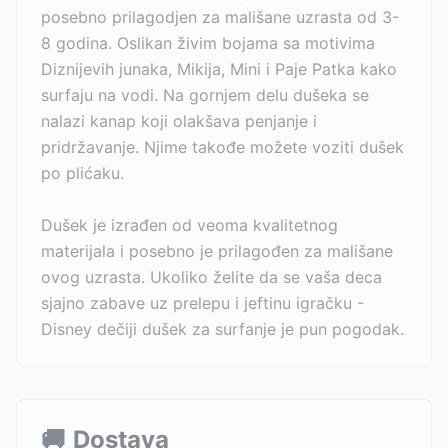
posebno prilagodjen za mališane uzrasta od 3-
8 godina. Oslikan živim bojama sa motivima
Diznijevih junaka, Mikija, Mini i Paje Patka kako
surfaju na vodi. Na gornjem delu dušeka se
nalazi kanap koji olakšava penjanje i
pridržavanje. Njime takođe možete voziti dušek
po plićaku.
Dušek je izrađen od veoma kvalitetnog
materijala i posebno je prilagođen za mališane
ovog uzrasta. Ukoliko želite da se vaša deca
sjajno zabave uz prelepu i jeftinu igračku -
Disney dečiji dušek za surfanje je pun pogodak.
🚚
Dostava