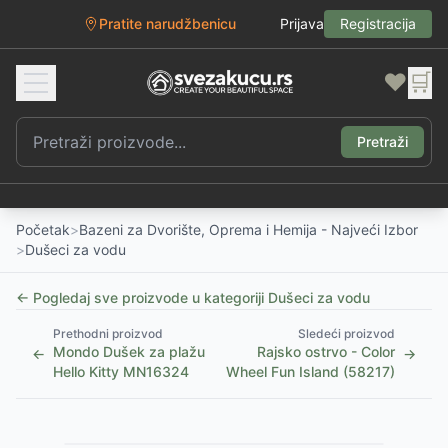
Pratite narudžbenicu
Prijava
Registracija
❤️
🛒
Pretraži
Početak
>
Bazeni za Dvorište, Oprema i Hemija - Najveći Izbor
>
Dušeci za vodu
← Pogledaj sve proizvode u kategoriji
Dušeci za vodu
Prethodni proizvod
Sledeći proizvod
Mondo Dušek za plažu
Rajsko ostrvo - Color
←
→
Hello Kitty MN16324
Wheel Fun Island (58217)
1
/
5