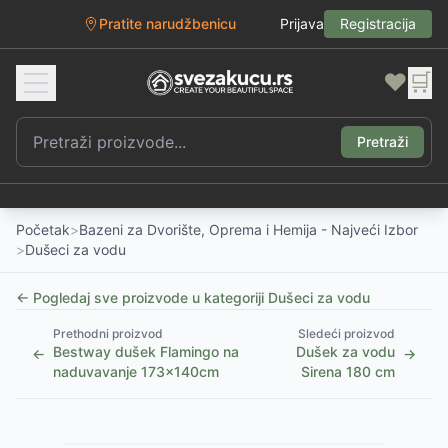
Pratite narudžbenicu
Prijava
Registracija
❤️
🛒
Pretraži
Početak
>
Bazeni za Dvorište, Oprema i Hemija - Najveći Izbor
>
Dušeci za vodu
← Pogledaj sve proizvode u kategoriji
Dušeci za vodu
Prethodni proizvod
Sledeći proizvod
Bestway dušek Flamingo na
Dušek za vodu
←
→
naduvavanje 173x140cm
Sirena 180 cm
1
/
5