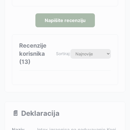
Napišite recenziju
Recenzije
korisnika
Sortiraj:
(
13
)
📄
Deklaracija
Naziv
Intex igraonica na naduvavanje Konj