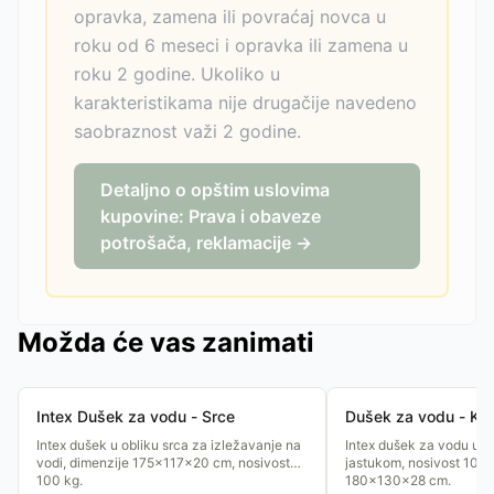
opravka, zamena ili povraćaj novca u
roku od 6 meseci i opravka ili zamena u
roku 2 godine. Ukoliko u
karakteristikama nije drugačije navedeno
saobraznost važi 2 godine.
Detaljno o opštim uslovima
kupovine: Prava i obaveze
potrošača, reklamacije →
Možda će vas zanimati
Intex Dušek za vodu - Srce
Dušek za vodu - Ka
Intex dušek u obliku srca za izležavanje na
Intex dušek za vodu u o
vodi, dimenzije 175×117×20 cm, nosivost
jastukom, nosivost 100 
100 kg.
180×130×28 cm.