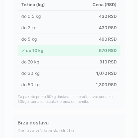
Težina (kg)
Cena (RSD)
do
0.5
kg
430
RSD
do
2
kg
430
RSD
do
5
kg
490
RSD
✓
do
10
kg
670
RSD
do
20
kg
910
RSD
do
30
kg
1,070
RSD
do
50
kg
1,300
RSD
Za pakete preko 50kg dostava se obračunava: cena za
50kg + cena za ostatak prema cenovniku
Brza dostava
Dostavu vrši kurirska služba