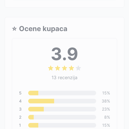
⭐
Ocene kupaca
3.9
13
recenzija
5
15
%
4
38
%
3
23
%
2
8
%
1
15
%