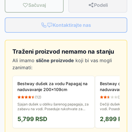
Sačuvaj
Podeli
Kontaktirajte nas
Traženi proizvod nemamo na stanju
Ali imamo
slične proizvode
koji bi vas mogli
zanimati:
Bestway dušek za vodu Papagaj na
Bestway dušek 
naduvavanje 200x109cm
naduvavanje 1
(
12
)
(
3
)
Sjajan dušek u obliku šarenog papagaja, za
Dečiji dušek u obli
zabavu na vodi. Poseduje rukohvate za
vodi. Poseduje ruko
držanje. Široka osnova obezbeđuje odličnu
osnova obezbeđuje 
5,799
RSD
2,899
RSD
stabilnost. Nosivost: 90kg.
Nosivost: 45kg.