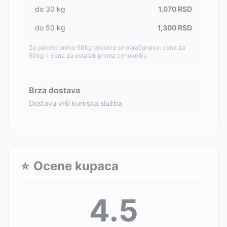
do
30
kg
1,070
RSD
do
50
kg
1,300
RSD
Za pakete preko 50kg dostava se obračunava: cena za
50kg + cena za ostatak prema cenovniku
Brza dostava
Dostavu vrši kurirska služba
⭐
Ocene kupaca
4.5