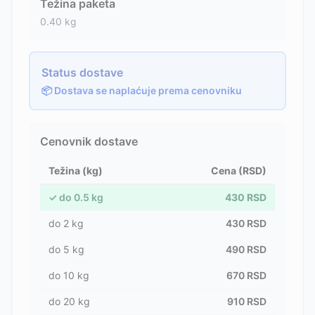
Težina paketa
0.40
kg
Status dostave
📦 Dostava se naplaćuje prema cenovniku
Cenovnik dostave
Težina (kg)
Cena (RSD)
✓
do
0.5
kg
430
RSD
do
2
kg
430
RSD
do
5
kg
490
RSD
do
10
kg
670
RSD
do
20
kg
910
RSD