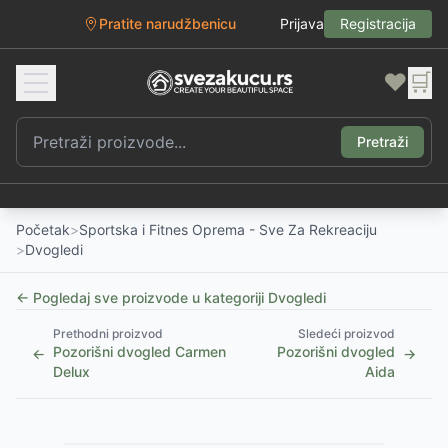
Pratite narudžbenicu
Prijava
Registracija
❤️
🛒
Pretraži
Početak
>
Sportska i Fitnes Oprema - Sve Za Rekreaciju
>
Dvogledi
← Pogledaj sve proizvode u kategoriji
Dvogledi
Prethodni proizvod
Sledeći proizvod
Pozorišni dvogled Carmen
Pozorišni dvogled
←
→
Delux
Aida
1
/
2