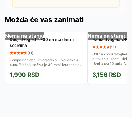
Možda će vas zanimati
Nema na stanju
Nema na stanju
Dečji dvogled 4x30 sa staklenim
Hama dvogled OPTE
sočivima
(
21
)
(
11
)
Odličan hobi dvogled n
putovanja, sport i slobo
Kompaktan dečji dvogled koji uveličava 4
Uveličava 10 puta. Vidn
puta. Prečnik sočiva je 30 mm i izrađena su
101 m. Pogodan za osobe
od stakla. Fokus se može podešavati. Polje
1,990
RSD
6,156
RSD
vidljivosti je 75m na...