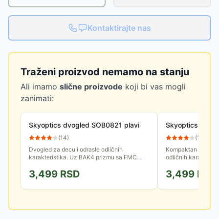
Kontaktirajte nas
Traženi proizvod nemamo na stanju
Ali imamo
slične proizvode
koji bi vas mogli
zanimati:
Skyoptics dvogled SOB0821 plavi
Skyoptics dvog
(
14
)
(
10
)
Dvogled za decu i odrasle odličnih
Kompaktan dvogled 
karakteristika. Uz BAK4 prizmu sa FMC
odličnih karakterist
premazom uživajte u posmatranju prirode,
3,499
RSD
3,499
RSD
sporta, u pozorištu ili bilo kojoj...