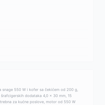
lica snage 550 W i kofer sa čekićem od 200 g,
0 šrafcigerskih dodataka 4,0 x 30 mm, 15
 potrebna za kućne poslove, motor od 550 W