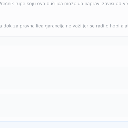
rečnik rupe koju ova bušilica može da napravi zavisi od vr
a dok za pravna lica garancija ne važi jer se radi o hobi ala