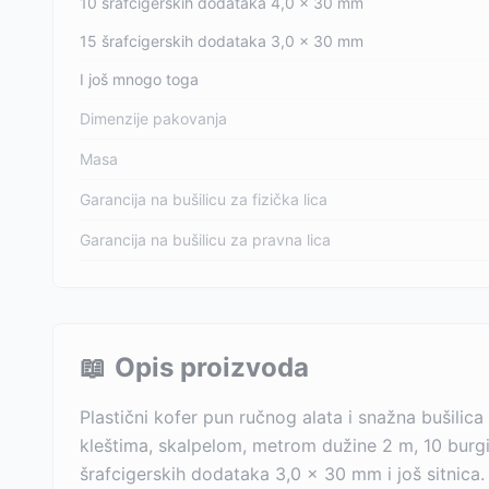
10 šrafcigerskih dodataka 4,0 x 30 mm
15 šrafcigerskih dodataka 3,0 x 30 mm
I još mnogo toga
Dimenzije pakovanja
Masa
Garancija na bušilicu za fizička lica
Garancija na bušilicu za pravna lica
📖
Opis proizvoda
Plastični kofer pun ručnog alata i snažna bušilic
kleštima, skalpelom, metrom dužine 2 m, 10 burgi
šrafcigerskih dodataka 3,0 x 30 mm i još sitnica