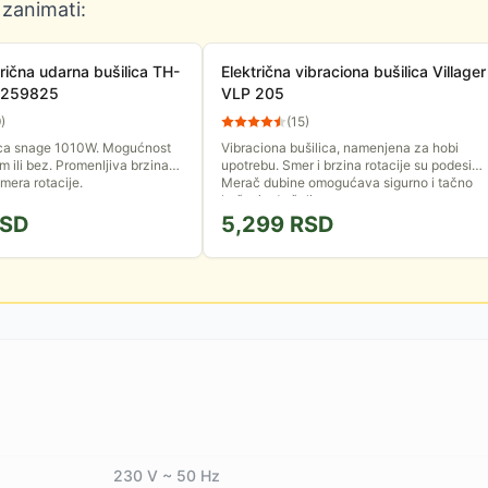
 zanimati:
trična udarna bušilica TH-
Električna vibraciona bušilica Villager
 4259825
VLP 205
9
)
(
15
)
ica snage 1010W. Mogućnost
Vibraciona bušilica, namenjena za hobi
m ili bez. Promenljiva brzina
upotrebu. Smer i brzina rotacije su podesivi.
mera rotacije.
Merač dubine omogućava sigurno i tačno
bušenje do željene...
SD
5,299
RSD
230 V ~ 50 Hz