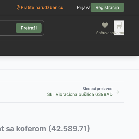
Pratite narudžbenicu
Prijava
Registracija
❤️
🛒
Pretraži
Sačuvano
Korpa
g
Sledeći proizvod
→
Skil Vibraciona bušilica 6398AD
at sa koferom (42.589.71)