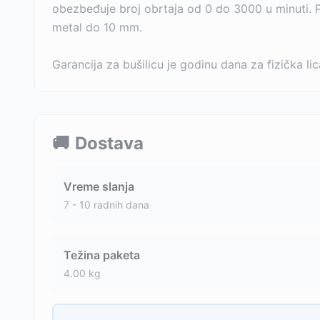
obezbeđuje broj obrtaja od 0 do 3000 u minuti. P
metal do 10 mm.
Garancija za bušilicu je godinu dana za fizička lic
🚚
Dostava
Vreme slanja
7 - 10 radnih dana
Težina paketa
4.00
kg