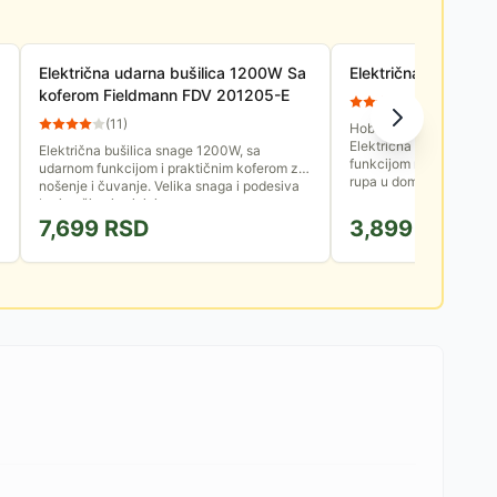
Električna udarna bušilica 1200W Sa
Električna čekić bu
koferom Fieldmann FDV 201205-E
(
12
)
(
11
)
Hobi bušilica za osnov
Električna bušilica AGM
Električna bušilica snage 1200W, sa
funkcijom može poslužit
udarnom funkcijom i praktičnim koferom za
rupa u domaćinstvu a u 
nošenje i čuvanje. Velika snaga i podesiva
brzina čine je sjajnim...
7,699
RSD
3,899
RSD