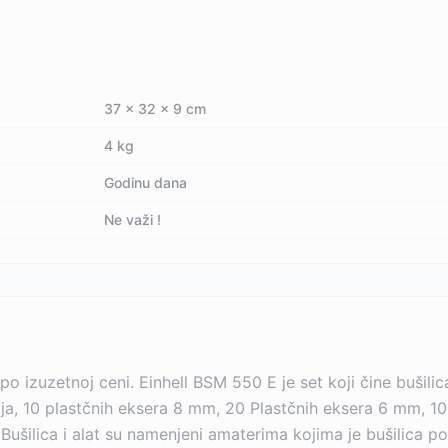
37 x 32 x 9 cm
4 kg
Godinu dana
Ne važi !
a po izuzetnoj ceni. Einhell BSM 550 E je set koji čine buši
ja, 10 plastčnih eksera 8 mm, 20 Plastčnih eksera 6 mm, 1
. Bušilica i alat su namenjeni amaterima kojima je bušilica