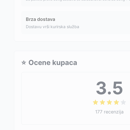
Brza dostava
Dostavu vrši kurirska služba
⭐
Ocene kupaca
3.5
177
recenzija