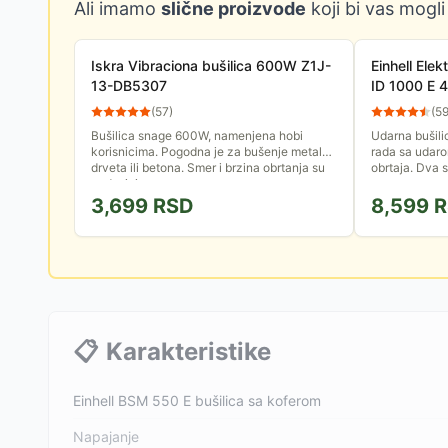
Ali imamo
slične proizvode
koji bi vas mogli
Iskra Vibraciona bušilica 600W Z1J-
Einhell Elek
13-DB5307
ID 1000 E
(
57
)
(
5
Bušilica snage 600W, namenjena hobi
Udarna bušil
korisnicima. Pogodna je za bušenje metala,
rada sa udaro
drveta ili betona. Smer i brzina obrtanja su
obrtaja. Dva s
podesivi.
3,699
RSD
8,599
R
📋
Karakteristike
Einhell BSM 550 E bušilica sa koferom
Napajanje