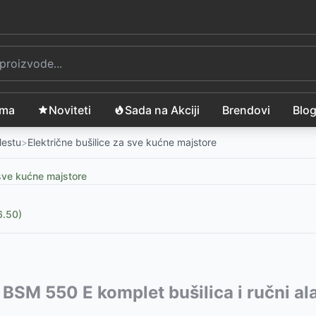
ama
Noviteti
Sada na Akciji
Brendovi
Blo
Mestu
>
Električne bušilice za sve kućne majstore
 sve kućne majstore
6.50)
stera VLN 1120
vode:
l BSM 550 E komplet bušilica i ručni al
-
17199
RSD
B
99
-
RSD
6999
RSD