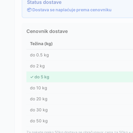
Status dostave
📦 Dostava se naplaćuje prema cenovniku
Cenovnik dostave
Težina (kg)
do
0.5
kg
do
2
kg
✓
do
5
kg
do
10
kg
do
20
kg
do
30
kg
do
50
kg
Za pakete preko 50kg dostava se obračunava: cena za 50kg + 