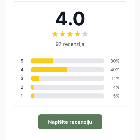
4.0
97
recenzija
5
30
%
4
49
%
3
11
%
2
4
%
1
5
%
Napišite recenziju