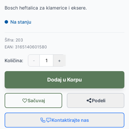
Bosch heftalica za klamerice i eksere.
Na stanju
Šifra:
203
EAN:
3165140601580
Količina:
-
+
Dodaj u Korpu
Sačuvaj
Podeli
Kontaktirajte nas