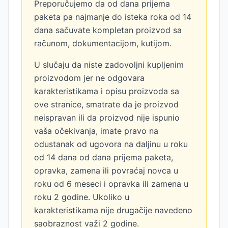
Preporučujemo da od dana prijema
paketa pa najmanje do isteka roka od 14
dana sačuvate kompletan proizvod sa
računom, dokumentacijom, kutijom.
U slučaju da niste zadovoljni kupljenim
proizvodom jer ne odgovara
karakteristikama i opisu proizvoda sa
ove stranice, smatrate da je proizvod
neispravan ili da proizvod nije ispunio
vaša očekivanja, imate pravo na
odustanak od ugovora na daljinu u roku
od 14 dana od dana prijema paketa,
opravka, zamena ili povraćaj novca u
roku od 6 meseci i opravka ili zamena u
roku 2 godine. Ukoliko u
karakteristikama nije drugačije navedeno
saobraznost važi 2 godine.