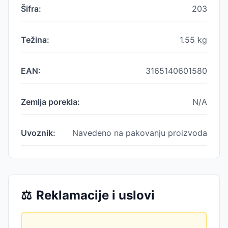
Šifra:
203
Težina:
1.55
kg
EAN:
3165140601580
Zemlja porekla:
N/A
Uvoznik:
Navedeno na pakovanju proizvoda
⚖️
Reklamacije i uslovi