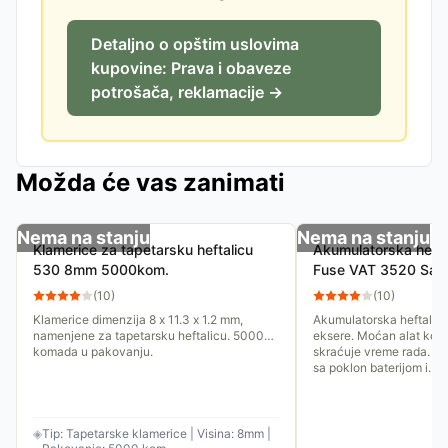
Detaljno o opštim uslovima
kupovine: Prava i obaveze
potrošača, reklamacije →
Možda će vas zanimati
Nema na stanju
Nema na stanju
Klamerice za tapetarsku heftalicu
Akumulatorska heftal
530 8mm 5000kom.
Fuse VAT 3520 Sa po
punjačem
(
10
)
(
10
)
Klamerice dimenzija 8 x 11.3 x 1.2 mm,
Akumulatorska heftalica
namenjene za tapetarsku heftalicu. 5000
eksere. Moćan alat koji
komada u pakovanju.
skraćuje vreme rada. Ur
sa poklon baterijom i...
◈
Tip: Tapetarske klamerice | Visina: 8mm |