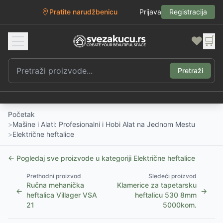
Pratite narudžbenicu
Prijava
Registracija
❤️
🛒
Pretraži
Početak
>
Mašine i Alati: Profesionalni i Hobi Alat na Jednom Mestu
>
Električne heftalice
← Pogledaj sve proizvode u kategoriji
Električne heftalice
Prethodni proizvod
Sledeći proizvod
Ručna mehanička
Klamerice za tapetarsku
←
→
heftalica Villager VSA
heftalicu 530 8mm
21
5000kom.