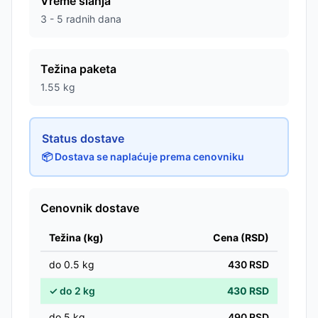
Vreme slanja
3 - 5 radnih dana
Težina paketa
1.55
kg
Status dostave
📦 Dostava se naplaćuje prema cenovniku
Cenovnik dostave
Težina (kg)
Cena (RSD)
do
0.5
kg
430
RSD
✓
do
2
kg
430
RSD
do
5
kg
490
RSD