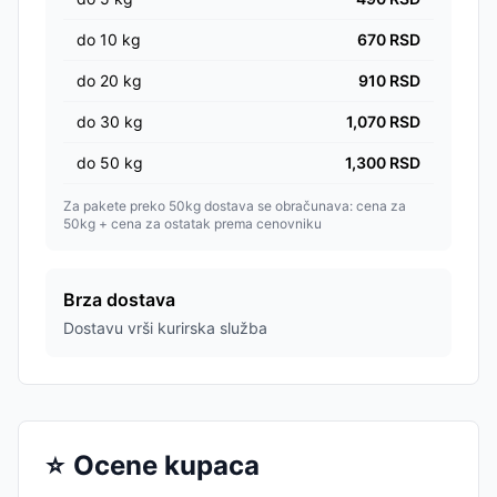
do
10
kg
670
RSD
do
20
kg
910
RSD
do
30
kg
1,070
RSD
do
50
kg
1,300
RSD
Za pakete preko 50kg dostava se obračunava: cena za
50kg + cena za ostatak prema cenovniku
Brza dostava
Dostavu vrši kurirska služba
⭐
Ocene kupaca