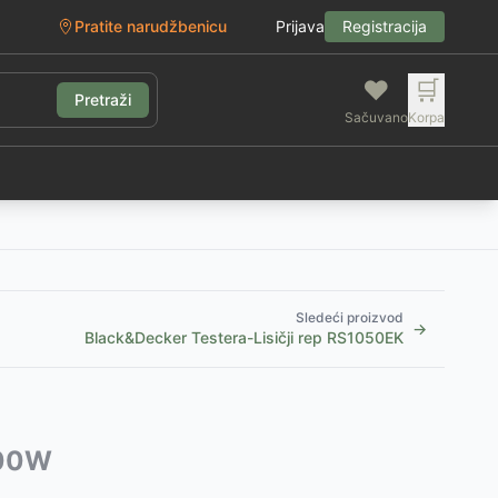
Pratite narudžbenicu
Prijava
Registracija
❤️
🛒
Pretraži
Sačuvano
Korpa
g
Sledeći proizvod
→
Black&Decker Testera-Lisičji rep RS1050EK
400W