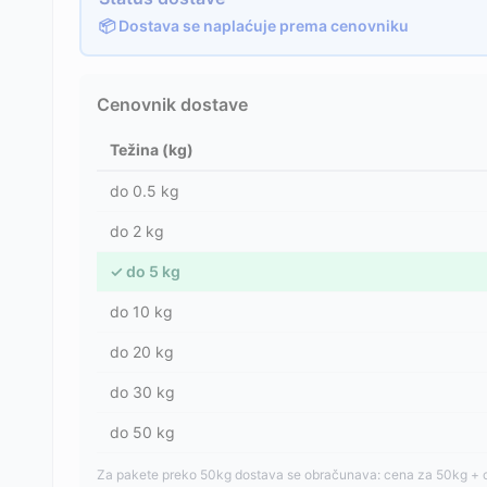
📦 Dostava se naplaćuje prema cenovniku
Cenovnik dostave
Težina (kg)
do
0.5
kg
do
2
kg
✓
do
5
kg
do
10
kg
do
20
kg
do
30
kg
do
50
kg
Za pakete preko 50kg dostava se obračunava: cena za 50kg + 