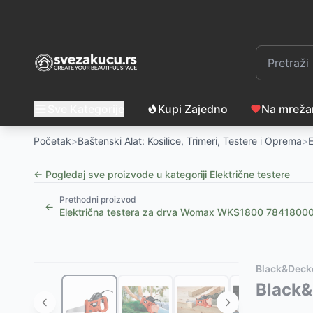
Sve Kategorije
Kupi Zajedno
Na mrež
Početak
>
Baštenski Alat: Kosilice, Trimeri, Testere i Oprema
>
E
← Pogledaj sve proizvode u kategoriji
Električne testere
Prethodni proizvod
←
Električna testera za drva Womax WKS1800 7841800
Slični proizvodi
Alternative za rasprodati proizvod
Black&Deck
Električna lančana testera Power ED PWREKS 1800
Ovaj proizvod nije dostupan, pogledajte slične proiz
Black
Iskra Recipro testera 650W RS650
Fieldmann Mini akumulatorska lančana testera 20V (b
-
8399
RSD