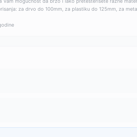
 Vam mogućnost da brzo i lako pretesterišete razne materija
sanja: za drvo do 100mm, za plastiku do 125mm, za metal
godine