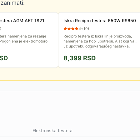
 zanimati:
 testera AGM AET 1821
Iskra Recipro testera 650W RS650
)
(
10
)
stera namenjena za rezanje
Recipro testera iz Iskra linije proizvoda,
 Pogonjena je elektromotorom
namenjena za hobi upotrebu. Alat koji Vam,
. Poseduje mač dužine 356
uz upotrebu odgovarajućeg nastavka,
omogućava sečenje drveta i...
SD
8,399
RSD
Elektronska testera