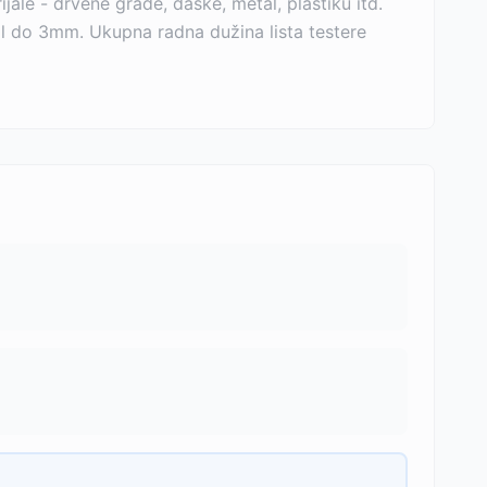
le - drvene grade, daske, metal, plastiku itd.
 do 3mm. Ukupna radna dužina lista testere