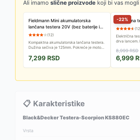
Ali imamo
slične proizvode
koji bi vas mogli
-
22
%
Fieldmann Mini akumulatorska
Električna
lančana testera 20V (bez baterije i
(
12
punjača) FZP 70105-0
(
12
)
Električna te
drva lancem.
Kompaktna akumulatorska lančana testera.
snage 1800 W
Dužina sečiva je 125mm. Pokreće je motor
8,999
RSD
mm.
bez četkica. Pogodna je za različite
7,299
RSD
6,999
R
poslove zbog male mase i malih...
📋
Karakteristike
Black&Decker Testera-Scorpion KS880EC
Vrsta