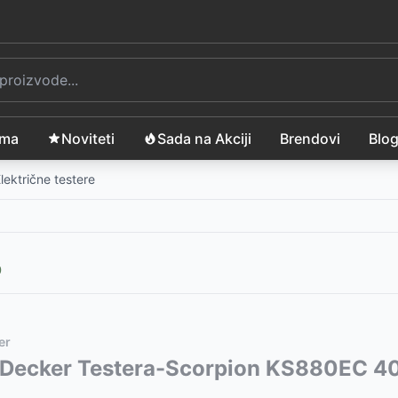
ama
Noviteti
Sada na Akciji
Brendovi
Blo
lektrične testere
0
er
vode:
&Decker Testera-Scorpion KS880EC 
-
8999
RSD
ez baterije i punjača) FZP 70105-0
-
7299
RSD