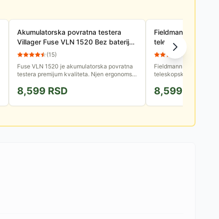
Akumulatorska povratna testera
Fieldmann FZP 6005
Villager Fuse VLN 1520 Bez baterije i
teleskopska lančana
punjača
(
15
)
(
10
)
Fuse VLN 1520 je akumulatorska povratna
Fieldmann FZP 6005-E j
testera premijum kvaliteta. Njen ergonomski
teleskopska lančana tes
dizajn će vam pružiti zadovoljstvo i
specijalizovana alatka 
8,599
RSD
8,599
RSD
udobnost pri radu.
orezivanje grana na vis