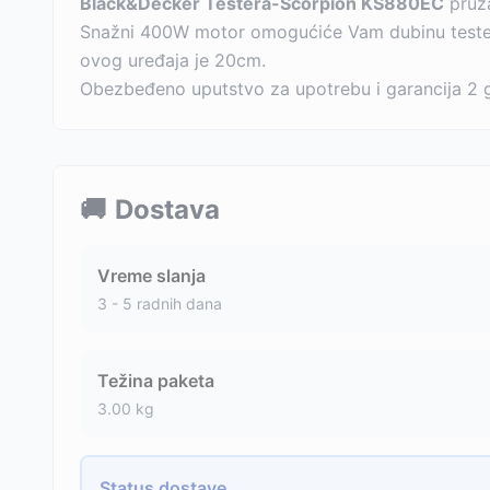
Black&Decker Testera-Scorpion KS880EC
pruža
Snažni 400W motor omogućiće Vam dubinu testeri
ovog uređaja je 20cm.
Obezbeđeno uputstvo za upotrebu i garancija 2 
🚚
Dostava
Vreme slanja
3 - 5 radnih dana
Težina paketa
3.00
kg
Status dostave