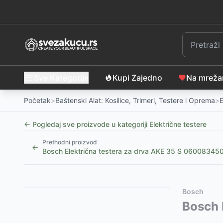
Sve Kategorije
Kupi Zajedno
Na mrež
Početak
>
Baštenski Alat: Kosilice, Trimeri, Testere i Oprema
>
E
← Pogledaj sve proizvode u kategoriji
Električne testere
Prethodni proizvod
←
Bosch Električna testera za drva AKE 35 S 06008345
Slični proizvodi
Alternative za rasprodati proizvod
Bosch
Električna lančana testera Power ED PWREKS 1800
Ovaj proizvod nije dostupan, pogledajte slične proiz
Bosch 
Iskra Recipro testera 650W RS650
Bosch Električna testera PSA 700 E 06033A7020
-
8399
RSD
-
1