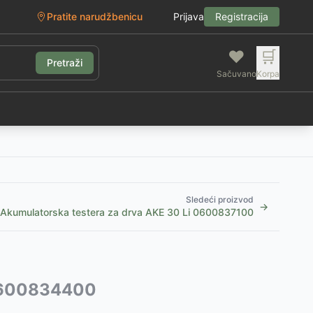
Pratite narudžbenicu
Prijava
Registracija
❤️
🛒
Pretraži
Sačuvano
Korpa
g
Sledeći proizvod
→
Akumulatorska testera za drva AKE 30 Li 0600837100
 0600834400