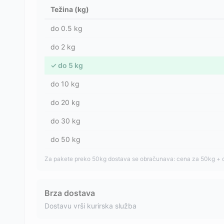
Težina (kg)
do
0.5
kg
do
2
kg
✓
do
5
kg
do
10
kg
do
20
kg
do
30
kg
do
50
kg
Za pakete preko 50kg dostava se obračunava: cena za 50kg + 
Brza dostava
Dostavu vrši kurirska služba