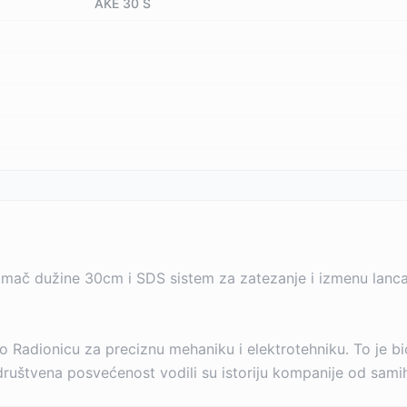
AKE 30 S
mač dužine 30cm i SDS sistem za zatezanje i izmenu lanca
o Radionicu za preciznu mehaniku i elektrotehniku. To je
i društvena posvećenost vodili su istoriju kompanije od sam