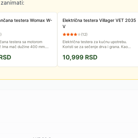
 zanimati:
 lančana testera Womax W-
Električna testera Villager VET 2035
V
4
)
(
12
)
nčana testera sa motorom
Električna testera za kućnu upotrebu.
. Ima mač dužine 400 mm.
Koristi se za sečenje drva i grana. Kao
dove u građevinarstvu, za brzu
napajanje koristi električnu energiju. Snaga
RSD
10,999
RSD
drvenih greda,...
motora joj je 2000 W....