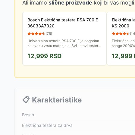
Ali imamo
slične proizvode
koji bi vas mogli
Bosch Električna testera PSA 700 E
Električna
06033A7020
KS 2000
(
75
)
(
1
Univerzalna testera PSA 700 E je pogodna
Električna la
za svaku vrstu materijala. Svi listovi testere
snage 2000W
sa S-prihvatom odgovaraju, sve jedno da li
Idealna za ra
12,999
RSD
12,999
za drvo, za metal...
i laku obradu 
📋
Karakteristike
Bosch
Električna testera za drva