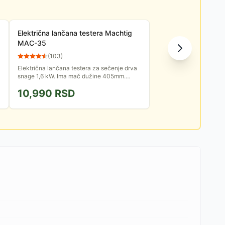
Električna lančana testera Machtig
MAC-35
(
103
)
Električna lančana testera za sečenje drva
snage 1,6 kW. Ima mač dužine 405mm.
Nema potrebe da brinete o pravljenju
10,990
RSD
mešavine, dolivanju goriva i...