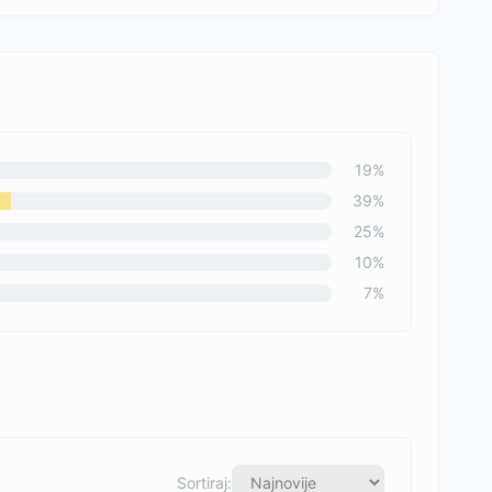
19
%
39
%
25
%
10
%
7
%
Sortiraj: