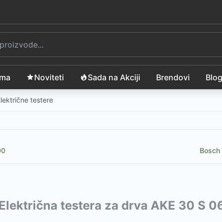
ama
Noviteti
Sada na Akciji
Brendovi
Blo
lektrične testere
00
Bosch 
vode:
Električna testera za drva AKE 30 S
-
8999
RSD
2999
RSD