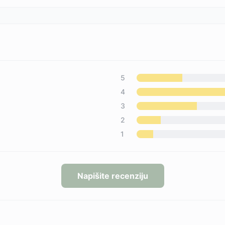
5
4
3
2
1
Napišite recenziju