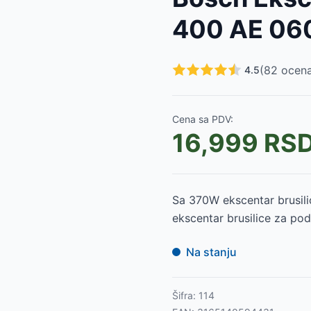
C-US 400 4419255
-
22999
RSD
400 AE 0
-
11399
RSD
-
15499
RSD
260
-
10699
RSD
(
82
ocena
4.5
99
RSD
9
RSD
RSD
Cena sa PDV:
16,999
RS
D
Sa 370W ekscentar brusili
ekscentar brusilice za pod
Na stanju
Šifra:
114