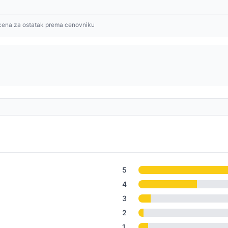
cena za ostatak prema cenovniku
5
4
3
2
1