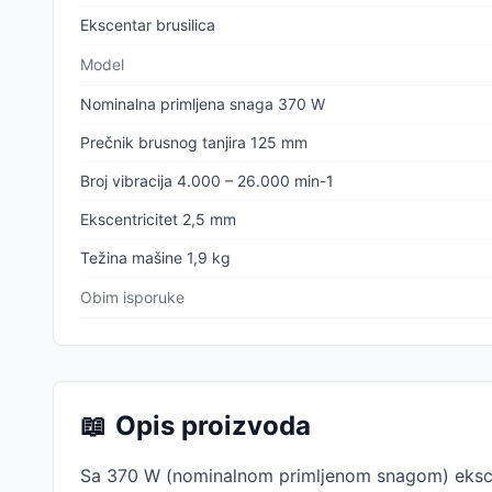
Ekscentar brusilica
Model
Nominalna primljena snaga 370 W
Prečnik brusnog tanjira 125 mm
Broj vibracija 4.000 – 26.000 min-1
Ekscentricitet 2,5 mm
Težina mašine 1,9 kg
Obim isporuke
📖
Opis proizvoda
Sa 370 W (nominalnom primljenom snagom) ekscent