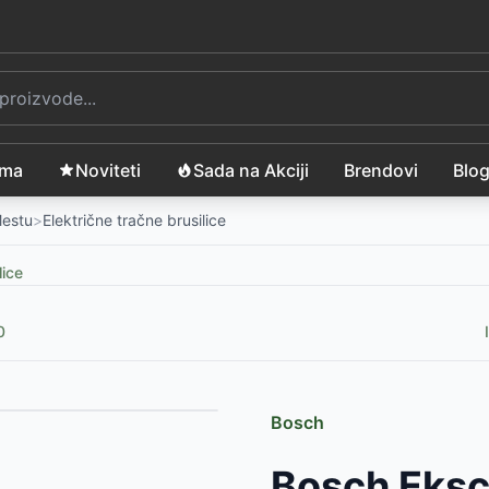
ama
Noviteti
Sada na Akciji
Brendovi
Blo
Mestu
>
Električne tračne brusilice
lice
0
Bosch
50
-
5799
RSD
Bosch Eksc
0
-
4399
RSD