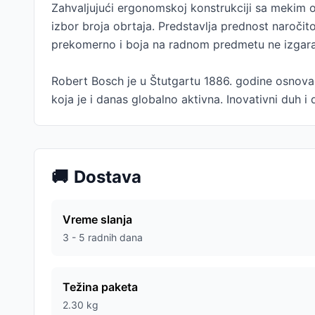
Zahvaljujući ergonomskoj konstrukciji sa mekim 
izbor broja obrtaja. Predstavlja prednost naročit
prekomerno i boja na radnom predmetu ne izgara
Robert Bosch je u Štutgartu 1886. godine osnova
koja je i danas globalno aktivna. Inovativni duh 
🚚
Dostava
Vreme slanja
3 - 5 radnih dana
Težina paketa
2.30
kg