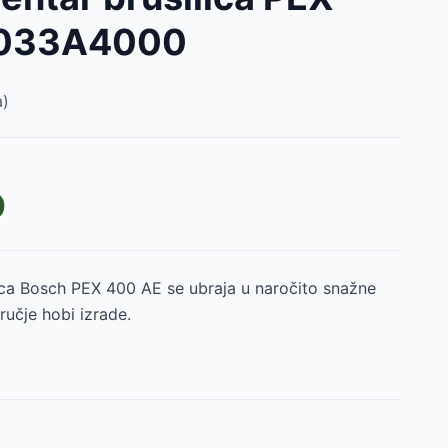
6033A4000
)
D
ca Bosch PEX 400 AE se ubraja u naročito snažne
ručje hobi izrade.