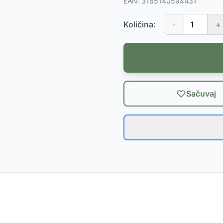
EAN:
3165140594431
Količina:
-
+
Sačuvaj