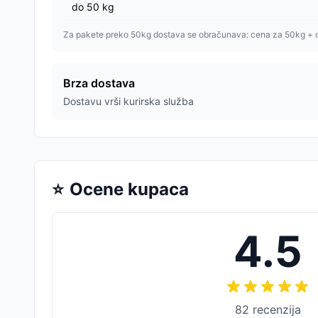
do
50
kg
Za pakete preko 50kg dostava se obračunava: cena za 50kg + 
Brza dostava
Dostavu vrši kurirska služba
⭐
Ocene kupaca
4.5
82
recenzija