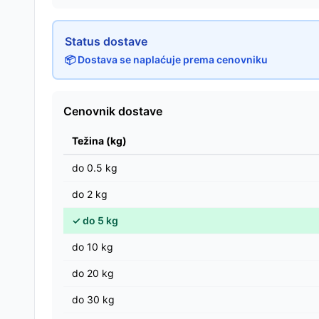
Status dostave
📦 Dostava se naplaćuje prema cenovniku
Cenovnik dostave
Težina (kg)
do
0.5
kg
do
2
kg
✓
do
5
kg
do
10
kg
do
20
kg
do
30
kg