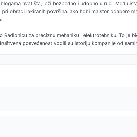
oblogama hvatišta, leži bezbedno i udobno u ruci. Među ist
o pri obradi lakiranih površina: ako hobi majstor odabere ma
.
o Radionicu za preciznu mehaniku i elektrotehniku. To je
i društvena posvećenost vodili su istoriju kompanije od sam