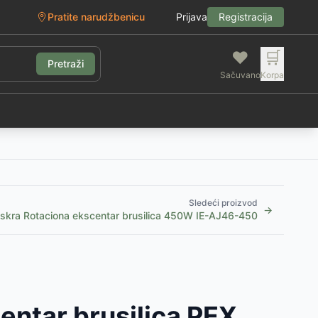
Pratite narudžbenicu
Prijava
Registracija
❤️
🛒
Pretraži
Sačuvano
Korpa
g
Sledeći proizvod
→
Iskra Rotaciona ekscentar brusilica 450W IE-AJ46-450
entar brusilica PEX