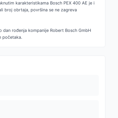
aknutim karakteristikama Bosch PEX 400 AE je i
li broj obrtaja, površina se ne zagreva
 bio dan rođenja kompanije Robert Bosch GmbH
ih početaka.