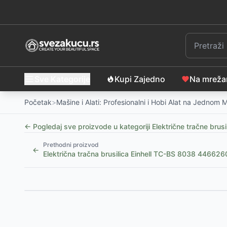
Sve Kategorije
Kupi Zajedno
Na mrež
Početak
>
Mašine i Alati: Profesionalni i Hobi Alat na Jednom 
← Pogledaj sve proizvode u kategoriji
Električne tračne brusi
Prethodni proizvod
←
Električna tračna brusilica Einhell TC-BS 8038 446626
Slični proizvodi
Iskra Rotaciona ekscentar brusilica 450W IE-AJ46-4
Iskra Rotaciona ekscentar brusilica 240W IE-AJ8-24