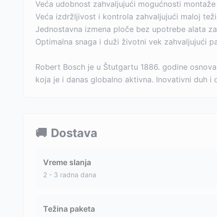
Veća udobnost zahvaljujući mogućnosti montaže r
Veća izdržljivost i kontrola zahvaljujući maloj teži
Jednostavna izmena ploče bez upotrebe alata zah
Optimalna snaga i duži životni vek zahvaljujući p
Robert Bosch je u Štutgartu 1886. godine osnova
koja je i danas globalno aktivna. Inovativni duh 
🚚
Dostava
Vreme slanja
2 - 3 radna dana
Težina paketa