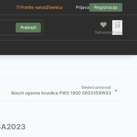
Pratite narudžbenicu
Prijava
Registracija
❤️
🛒
Pretraži
Sačuvano
Korpa
g
Sledeći proizvod
→
Bosch ugaona brusilica PWS 1900 0603359W03
33A2023