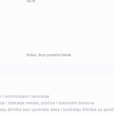
5678
Drška, Brzo pomični štitnik
 i kontrolisano rukovanje
je i četkanje metala, pločica i betonskih blokova
anju štitnika bez upotrebe alata i kodiranju štitnika za sp