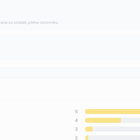
cena za ostatak prema cenovniku
5
4
3
2