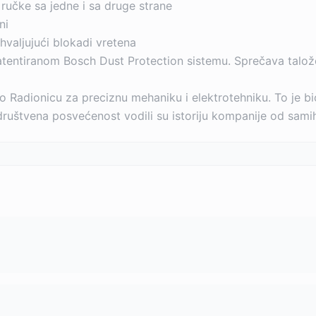
učke sa jedne i sa druge strane
ni
valjujući blokadi vretena
atentiranom Bosch Dust Protection sistemu. Sprečava talože
o Radionicu za preciznu mehaniku i elektrotehniku. To je
i društvena posvećenost vodili su istoriju kompanije od sam