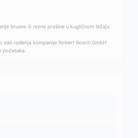
nje brusne ili rezne prašine u kugličnom ležaju
 bio dan rođenja kompanije Robert Bosch GmbH
ih početaka.