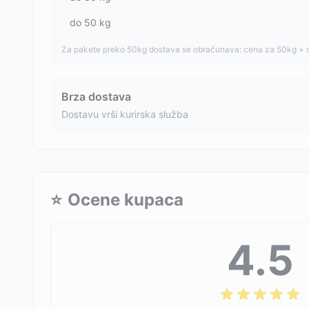
do
50
kg
Za pakete preko 50kg dostava se obračunava: cena za 50kg + 
Brza dostava
Dostavu vrši kurirska služba
⭐
Ocene kupaca
4.5