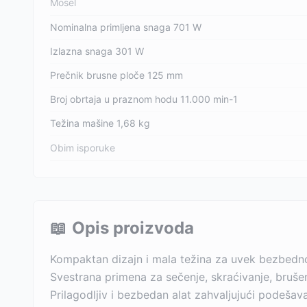
Mosel
Nominalna primljena snaga 701 W
Izlazna snaga 301 W
Prečnik brusne ploče 125 mm
Broj obrtaja u praznom hodu 11.000 min-1
Težina mašine 1,68 kg
Obim isporuke
📖
Opis proizvoda
Kompaktan dizajn i mala težina za uvek bezbedno
Svestrana primena za sečenje, skraćivanje, brušen
Prilagodljiv i bezbedan alat zahvaljujući podešav