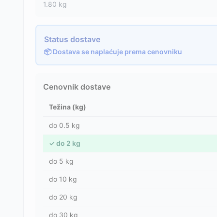
1.80
kg
Status dostave
📦 Dostava se naplaćuje prema cenovniku
Cenovnik dostave
Težina (kg)
do
0.5
kg
✓
do
2
kg
do
5
kg
do
10
kg
do
20
kg
do
30
kg