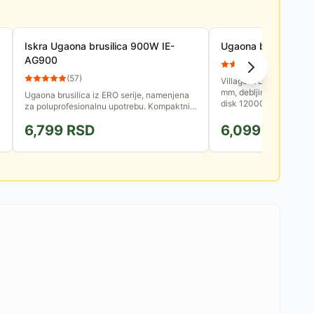
Iskra Ugaona brusilica 900W IE-
Ugaona brusilica Vi
AG900
(
14
)
(
57
)
Villager VLP 409 koristi
mm, debljine 6 mm. U p
Ugaona brusilica iz ERO serije, namenjena
disk 12000 obrtaja u min
za poluprofesionalnu upotrebu. Kompaktnih
dimenzija, laka za korišćenje na
6,799
RSD
6,099
RSD
nepristupačnim mestima.