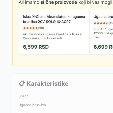
Ali imamo
slične proizvode
koji bi vas mogli
Iskra X-Cross Akumulatorska ugaona
Ugaona brus
brusilica 20V SOLO IX-AG07
(
15
(
38
)
VLN 467 ugao
12000 obrtaja
Akumulatorska ugaona brusilica iz Iskra X-
mm.
Cross serije, u Solo varijanti.
6,599
RSD
6,699
R
📋
Karakteristike
Bosch
Ugaona brusilica