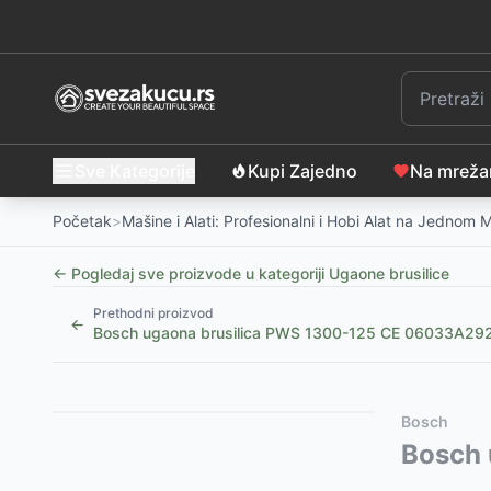
Sve Kategorije
Kupi Zajedno
Na mrež
Početak
>
Mašine i Alati: Profesionalni i Hobi Alat na Jednom 
← Pogledaj sve proizvode u kategoriji
Ugaone brusilice
Prethodni proizvod
←
Bosch ugaona brusilica PWS 1300-125 CE 06033A29
Slični proizvodi
Alternative za rasprodati proizvod
Bosch
Villager Fuse Akumulatorska ugaona brusilica VLN 
Ovaj proizvod nije dostupan, pogledajte slične proiz
Bosch 
FIELDMANN FDB 202201-E Ugaona brusilica
Iskra X-Cross Akumulatorska ugaona brusilica 20V 
-
8599