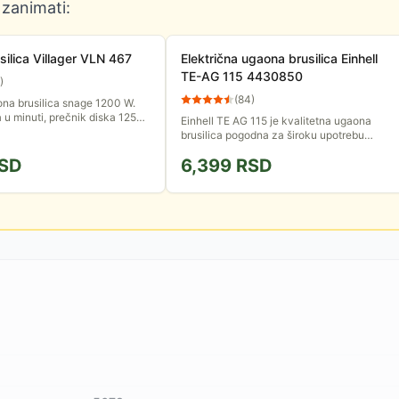
 zanimati:
ilica Villager VLN 467
Električna ugaona brusilica Einhell
TE-AG 115 4430850
)
(
84
)
na brusilica snage 1200 W.
 u minuti, prečnik diska 125
Einhell TE AG 115 je kvalitetna ugaona
brusilica pogodna za široku upotrebu
sečenja i brušenja kod kuće, u radionici ili
SD
6,399
RSD
garaži. Brzo prilagođavanje...