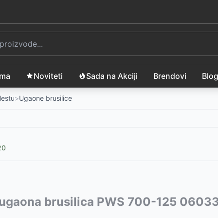
ama
Noviteti
Sada na Akciji
Brendovi
Blo
Mestu
>
Ugaone brusilice
20
4320-1BSC
vode:
ugaona brusilica PWS 700-125 060
-
11499
RSD
SOLO IX-AG07
RSD
-
6599
RSD