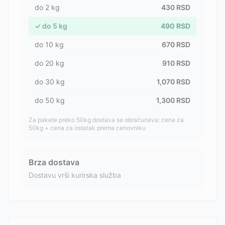
do
2
kg
430
RSD
✓
do
5
kg
490
RSD
do
10
kg
670
RSD
do
20
kg
910
RSD
do
30
kg
1,070
RSD
do
50
kg
1,300
RSD
Za pakete preko 50kg dostava se obračunava: cena za
50kg + cena za ostatak prema cenovniku
Brza dostava
Dostavu vrši kurirska služba