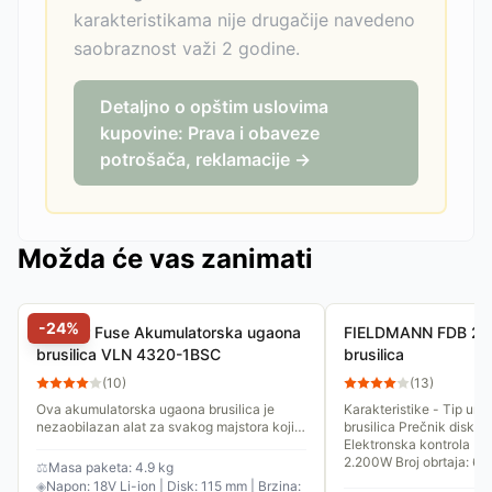
karakteristikama nije drugačije navedeno
saobraznost važi 2 godine.
Detaljno o opštim uslovima
kupovine: Prava i obaveze
potrošača, reklamacije →
Možda će vas zanimati
-
24
%
Villager Fuse Akumulatorska ugaona
FIELDMANN FDB 20
brusilica VLN 4320-1BSC
brusilica
(
10
)
(
13
)
Ova akumulatorska ugaona brusilica je
Karakteristike - Tip ur
nezaobilazan alat za svakog majstora koji
brusilica Prečnik diska
ceni mobilnost i brzinu rada. Bilo da treba da
Elektronska kontrola brzine Motor - 
skratite metalni...
2.200W Broj obrtaja: 650
⚖
Masa paketa: 4.9 kg
◈
Napon: 18V Li-ion | Disk: 115 mm | Brzina: