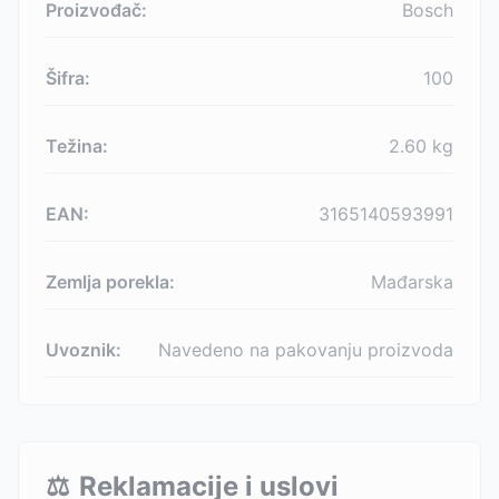
Proizvođač:
Bosch
Šifra:
100
Težina:
2.60
kg
EAN:
3165140593991
Zemlja porekla:
Mađarska
Uvoznik:
Navedeno na pakovanju proizvoda
⚖️
Reklamacije i uslovi