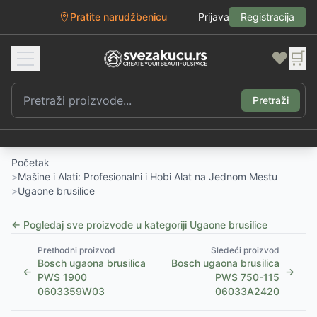
Pratite narudžbenicu
Prijava
Registracija
❤️
🛒
Pretraži
Početak
>
Mašine i Alati: Profesionalni i Hobi Alat na Jednom Mestu
>
Ugaone brusilice
← Pogledaj sve proizvode u kategoriji
Ugaone brusilice
Prethodni proizvod
Sledeći proizvod
Bosch ugaona brusilica
Bosch ugaona brusilica
←
→
PWS 1900
PWS 750-115
0603359W03
06033A2420