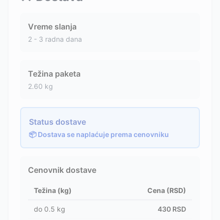
Vreme slanja
2 - 3 radna dana
Težina paketa
2.60
kg
Status dostave
📦 Dostava se naplaćuje prema cenovniku
Cenovnik dostave
Težina (kg)
Cena (RSD)
do
0.5
kg
430
RSD