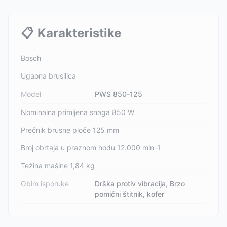
📋
Karakteristike
Bosch
Ugaona brusilica
Model
PWS 850-125
Nominalna primljena snaga 850 W
Prečnik brusne ploče 125 mm
Broj obrtaja u praznom hodu 12.000 min-1
Težina mašine 1,84 kg
Obim isporuke
Drška protiv vibracija, Brzo
pomični štitnik, kofer