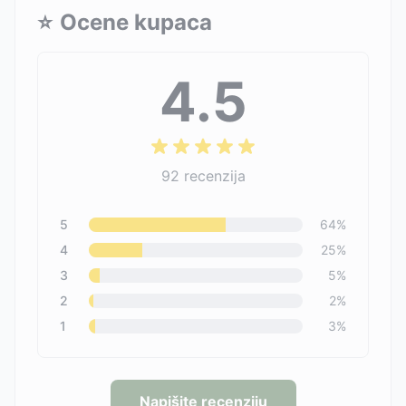
⭐
Ocene kupaca
4.5
92
recenzija
5
64
%
4
25
%
3
5
%
2
2
%
1
3
%
Napišite recenziju