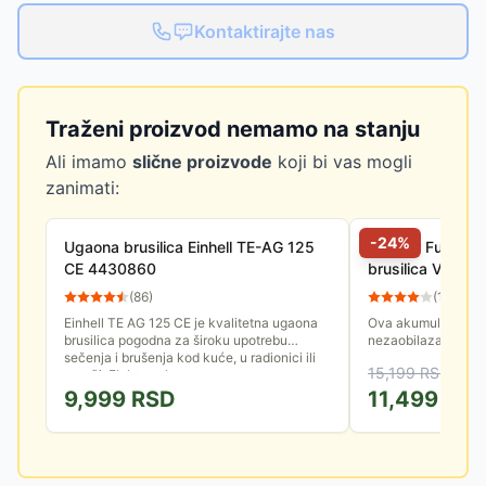
Kontaktirajte nas
Traženi proizvod nemamo na stanju
Ali imamo
slične proizvode
koji bi vas mogli
zanimati:
-
24
%
Ugaona brusilica Einhell TE-AG 125
Villager Fuse A
CE 4430860
brusilica VLN 
(
86
)
(
10
)
Einhell TE AG 125 CE je kvalitetna ugaona
Ova akumulatorska 
brusilica pogodna za široku upotrebu
nezaobilazan alat z
sečenja i brušenja kod kuće, u radionici ili
ceni mobilnost i brz
15,199
RSD
garaži. Elektronsko...
skratite metalni...
9,999
RSD
11,499
RS