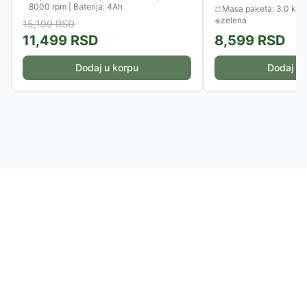
8000 rpm | Baterija: 4Ah
⚖
Masa paketa: 3.0 kg
◈
zelena
15,199
RSD
11,499
RSD
8,599
RSD
Dodaj u korpu
Dodaj u 