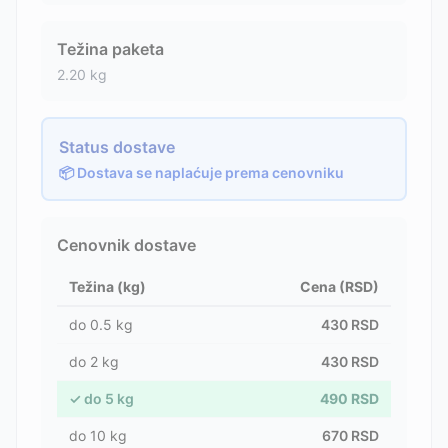
Težina paketa
2.20
kg
Status dostave
📦 Dostava se naplaćuje prema cenovniku
Cenovnik dostave
Težina (kg)
Cena (RSD)
do
0.5
kg
430
RSD
do
2
kg
430
RSD
✓
do
5
kg
490
RSD
do
10
kg
670
RSD