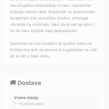
telu brusilice obezbeđuju čvrsto i bezbedno
držanje tokom rada. Rukohvati su ergonomski
dizajnirani dok je kućište snažno, smanjuje
vibracije na minimum, tako da je rad sa njom i
za ne tako snažne ruke jednostavan.
Garancija za ovu brusilicu je godinu dana za
fizička lica dok za pravna lica garancija ne važi
jer je reč o hobi alatu.
🚚
Dostava
Vreme slanja
7 - 10 radnih dana