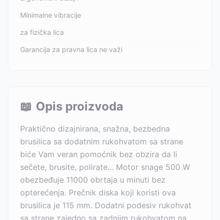
Minimalne vibracije
za fizička lica
Garancija za pravna lica ne važi
📖
Opis proizvoda
Praktično dizajnirana, snažna, bezbedna
brusilica sa dodatnim rukohvatom sa strane
biće Vam veran pomoćnik bez obzira da li
sečete, brusite, polirate... Motor snage 500 W
obezbeđuje 11000 obrtaja u minuti bez
opterećenja. Prečnik diska koji koristi ova
brusilica je 115 mm. Dodatni podesiv rukohvat
sa strane zajedno sa zadnjim rukohvatom na