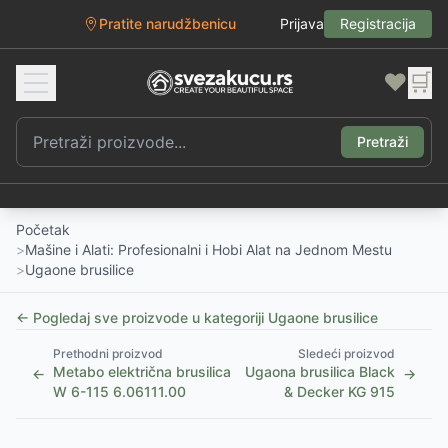
Pratite narudžbenicu
Prijava
Registracija
❤️
🛒
Pretraži
Početak
>
Mašine i Alati: Profesionalni i Hobi Alat na Jednom Mestu
>
Ugaone brusilice
← Pogledaj sve proizvode u kategoriji
Ugaone brusilice
Prethodni proizvod
Sledeći proizvod
Metabo električna brusilica
Ugaona brusilica Black
←
→
W 6-115 6.06111.00
& Decker KG 915
1
/
5