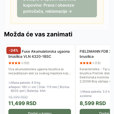
kupovine: Prava i obaveze
potrošača, reklamacije →
Možda će vas zanimati
-
24
%
Villager Fuse Akumulatorska ugaona
FIELDMANN FDB 20
brusilica VLN 4320-1BSC
brusilica
(
10
)
(
13
)
Ova akumulatorska ugaona brusilica je
Karakteristike - Tip ur
nezaobilazan alat za svakog majstora koji
brusilica Prečnik diska
ceni mobilnost i brzinu rada. Bilo da treba da
Elektronska kontrola brzine Motor - 
skratite metalni...
2.200W Broj obrtaja: 650
⚖
Masa paketa: 4.9 kg
◈
Napon: 18V Li-ion | Disk: 115 mm | Brzina:
8000 rpm | Baterija: 4Ah
⚖
Masa paketa: 3.0 kg
◈
zelena
15,199
RSD
11,499
RSD
8,599
RSD
Dodaj u korpu
Dodaj u 