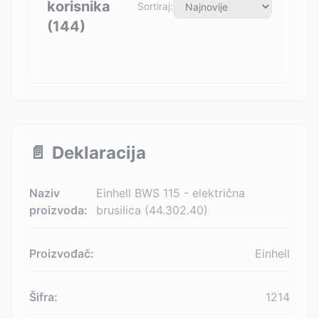
korisnika
Sortiraj:
(
144
)
📄
Deklaracija
Naziv
Einhell BWS 115 - električna
proizvoda:
brusilica (44.302.40)
Proizvođač:
Einhell
Šifra:
1214