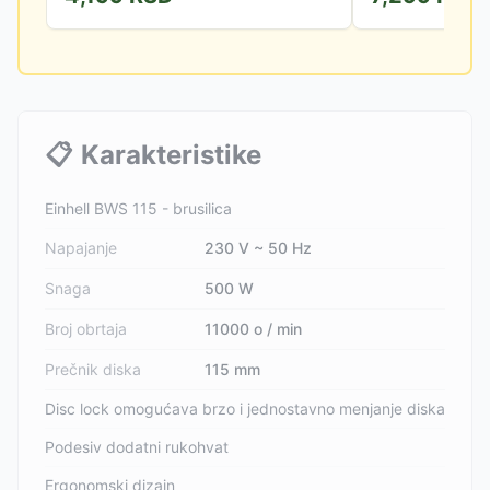
📋
Karakteristike
Einhell BWS 115 - brusilica
Napajanje
230 V ~ 50 Hz
Snaga
500 W
Broj obrtaja
11000 o / min
Prečnik diska
115 mm
Disc lock omogućava brzo i jednostavno menjanje diska
Podesiv dodatni rukohvat
Ergonomski dizajn