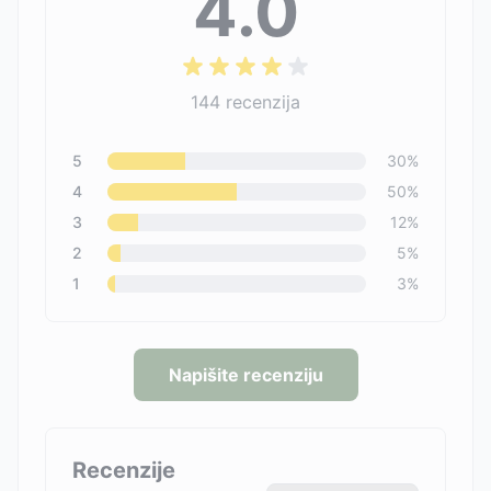
4.0
144
recenzija
5
30
%
4
50
%
3
12
%
2
5
%
1
3
%
Napišite recenziju
Recenzije