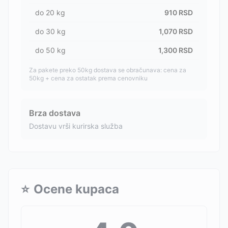
do
20
kg
910
RSD
do
30
kg
1,070
RSD
do
50
kg
1,300
RSD
Za pakete preko 50kg dostava se obračunava: cena za
50kg + cena za ostatak prema cenovniku
Brza dostava
Dostavu vrši kurirska služba
⭐
Ocene kupaca