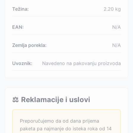
Težina:
2.20
kg
EAN:
N/A
Zemlja porekla:
N/A
Uvoznik:
Navedeno na pakovanju proizvoda
⚖️
Reklamacije i uslovi
Preporučujemo da od dana prijema
paketa pa najmanje do isteka roka od 14