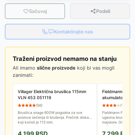
Sačuvaj
Podeli
Kontaktirajte nas
Traženi proizvod nemamo na stanju
Ali imamo
slične proizvode
koji bi vas mogli
zanimati:
Villager Električna brusilica 115mm
Fieldmann FDUB
VLN 453 051119
akumulatorska u
(bez baterije i p
(
56
)
(
15
)
Brusilica snage 600W pogodna za sve
Fieldmann FDUB 70
poslove sečenja ili brušenja. Prečnik diska
ugaona brusilica o
koji koristi je 115 mm.
majstore. Omogućuje
poliranje različitih...
4,199
RSD
7,299
RSD