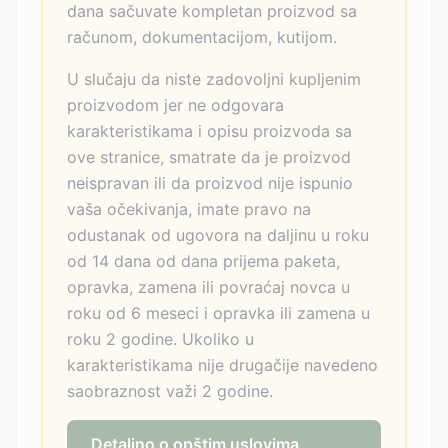
dana sačuvate kompletan proizvod sa
računom, dokumentacijom, kutijom.
U slučaju da niste zadovoljni kupljenim
proizvodom jer ne odgovara
karakteristikama i opisu proizvoda sa
ove stranice, smatrate da je proizvod
neispravan ili da proizvod nije ispunio
vaša očekivanja, imate pravo na
odustanak od ugovora na daljinu u roku
od 14 dana od dana prijema paketa,
opravka, zamena ili povraćaj novca u
roku od 6 meseci i opravka ili zamena u
roku 2 godine. Ukoliko u
karakteristikama nije drugačije navedeno
saobraznost važi 2 godine.
Detaljno o opštim uslovima