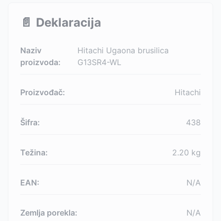
📄
Deklaracija
Naziv
Hitachi Ugaona brusilica
proizvoda:
G13SR4-WL
Proizvođač:
Hitachi
Šifra:
438
Težina:
2.20
kg
EAN:
N/A
Zemlja porekla:
N/A