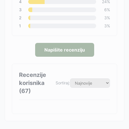
4
24
%
3
6
%
2
3
%
1
3
%
Napišite recenziju
Recenzije
korisnika
Sortiraj:
(
67
)