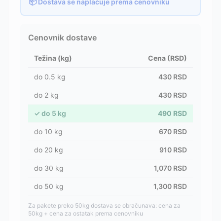
📦 Dostava se naplaćuje prema cenovniku
Cenovnik dostave
Težina (kg)
Cena (RSD)
do
0.5
kg
430
RSD
do
2
kg
430
RSD
✓
do
5
kg
490
RSD
do
10
kg
670
RSD
do
20
kg
910
RSD
do
30
kg
1,070
RSD
do
50
kg
1,300
RSD
Za pakete preko 50kg dostava se obračunava: cena za
50kg + cena za ostatak prema cenovniku