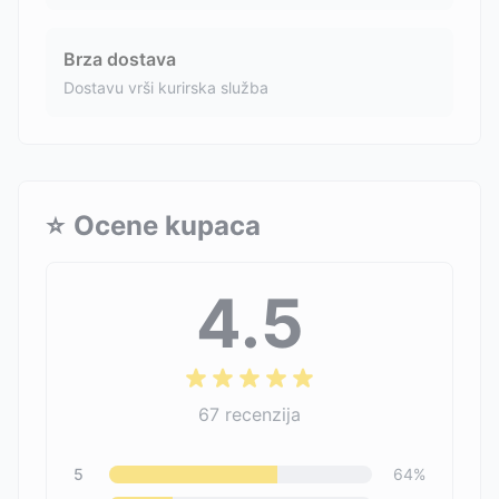
Brza dostava
Dostavu vrši kurirska služba
⭐
Ocene kupaca
4.5
67
recenzija
5
64
%