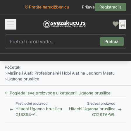
Pratite narudžbenicu
Prijava
Registracija
❤️
🛒
Pretraži
Početak
>
Mašine i Alati: Profesionalni i Hobi Alat na Jednom Mestu
>
Ugaone brusilice
← Pogledaj sve proizvode u kategoriji
Ugaone brusilice
Prethodni proizvod
Sledeći proizvod
Hitachi Ugaona brusilica
Hitachi Ugaona brusilica
←
→
G13SR4-YL
G12STA-WL