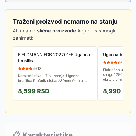
Traženi proizvod nemamo na stanju
Ali imamo
slične proizvode
koji bi vas mogli
zanimati:
FIELDMANN FDB 202201-E Ugaona
Ugaona brusili
brusilica
(
89
)
(
13
)
Električna ugaona 
snage 1250W koji o
Karakteristike - Tip uređaja: Ugaona
obrtaja u minuti. Ko
brusilica Prečnik diska: 230mm Ostalo:
150mm.
Elektronska kontrola brzine Motor - Snaga:
8,599
RSD
8,990
RSD
2.200W Broj obrtaja: 6500/min...
📋
Karakteristike