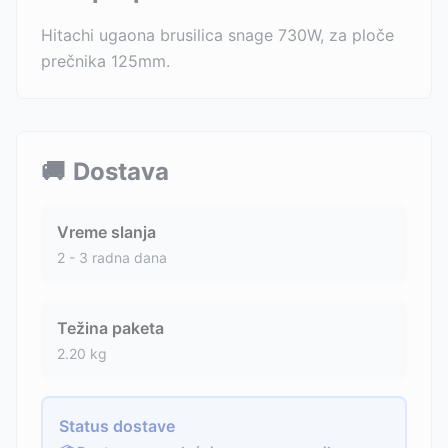
Hitachi ugaona brusilica snage 730W, za ploče
prečnika 125mm.
🚚
Dostava
Vreme slanja
2 - 3 radna dana
Težina paketa
2.20
kg
Status dostave