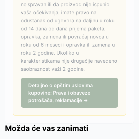
neispravan ili da proizvod nije ispunio
vaša očekivanja, imate pravo na
odustanak od ugovora na daljinu u roku
od 14 dana od dana prijema paketa,
opravka, zamena ili povraćaj novca u
roku od 6 meseci i opravka ili zamena u
roku 2 godine. Ukoliko u
karakteristikama nije drugačije navedeno
saobraznost važi 2 godine.
Detaljno o opštim uslovima
kupovine: Prava i obaveze
potrošača, reklamacije →
Možda će vas zanimati