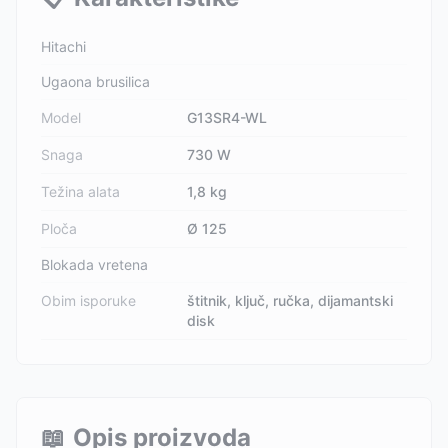
Hitachi
Ugaona brusilica
Model
G13SR4-WL
Snaga
730 W
Težina alata
1,8 kg
Ploča
Ø 125
Blokada vretena
Obim isporuke
štitnik, ključ, ručka, dijamantski
disk
📖
Opis proizvoda