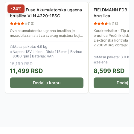
-
24
%
Villager Fuse Akumulatorska ugaona
FIELDMANN FDB 20
brusilica VLN 4320-1BSC
brusilica
(
10
)
(
13
)
Ova akumulatorska ugaona brusilica je
Karakteristike - Tip ur
nezaobilazan alat za svakog majstora koji
brusilica Prečnik diska
ceni mobilnost i brzinu rada. Bilo da treba da
Elektronska kontrola brzine Motor - 
skratite metalni...
2.200W Broj obrtaja: 650
⚖
Masa paketa: 4.9 kg
◈
Napon: 18V Li-ion | Disk: 115 mm | Brzina:
8000 rpm | Baterija: 4Ah
⚖
Masa paketa: 3.0 kg
◈
zelena
15,199
RSD
11,499
RSD
8,599
RSD
Dodaj u korpu
Dodaj u 