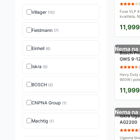
(
Fuse VLP 45
Villager
(
10
)
kvaliteta. 
pružiti sat
11,999
Isporučuje s
Fieldmann
(
7
)
Einhell
Nema na 
(
6
)
Bosch Pro
GWS 9-12
0601396
Iskra
(
5
)
(
Hevy Duty 
900W i pote
BOSCH
upotrebe al
(
2
)
11,999
motorima sa
CNPNA Group
(
1
)
Nema na 
Iskra Uga
Machtig
(
1
)
AG2200
(
Ugaona brus