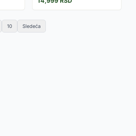
14,999
RSD
10
Sledeća