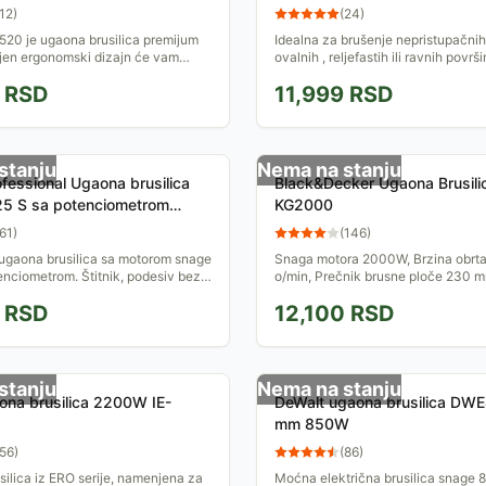
06033B5100
12
)
(
24
)
20 je ugaona brusilica premijum
Idealna za brušenje nepristupačni
Njen ergonomski dizajn će vam
ovalnih , reljefastih ili ravnih površi
e i sate udobnog rada bez umaranja.
RSD
11,999
RSD
e bez...
stanju
Nema na stanju
fessional Ugaona brusilica
Black&Decker Ugaona Brusili
5 S sa potenciometrom
KG2000
102
61
)
(
146
)
ugaona brusilica sa motorom snage
Snaga motora 2000W, Brzina obrt
nciometrom. Štitnik, podesiv bez
o/min, Prečnik brusne ploče 230 
ata. Dug životni vek zahvaljujući
štitnik i bočna drška, Garancija 2 
RSD
12,100
RSD
...
stanju
Nema na stanju
ona brusilica 2200W IE-
DeWalt ugaona brusilica DW
mm 850W
56
)
(
86
)
ilica iz ERO serije, namenjena za
Moćna električna brusilica snage