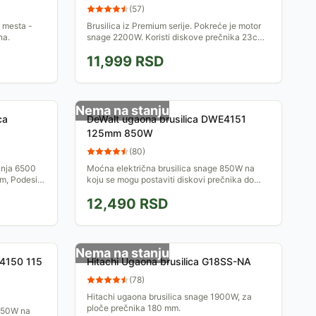
(
57
)
h mesta -
Brusilica iz Premium serije. Pokreće je motor
na.
snage 2200W. Koristi diskove prečnika 23cm.
Ima bočnu ručku za bolju stabilnost i kontrolu
11,999
RSD
pri radu, a...
Nema na stanju
ca
DeWalt ugaona brusilica DWE4151
125mm 850W
(
80
)
anja 6500
Moćna električna brusilica snage 850W na
mm, Podesiv
koju se mogu postaviti diskovi prečnika do
godine
125mm. Ergonomski dizajn kućišta garantuje
12,490
RSD
udoban rad.
Nema na stanju
E4150 115
Hitachi Ugaona brusilica G18SS-NA
(
78
)
Hitachi ugaona brusilica snage 1900W, za
ploče prečnika 180 mm.
 850W na