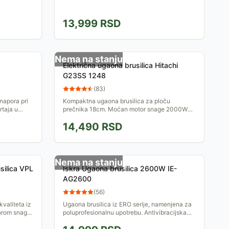
13,999
RSD
Nema na stanju
Električna ugaona brusilica Hitachi
G23SS 1248
(
83
)
napora pri
Kompaktna ugaona brusilica za ploču
rtaja u
prečnika 18cm. Moćan motor snage 2000W
ik ploče:
ostvaruje do 6500 obrtaja u minutu bez
14,490
RSD
opterećenja. Namenjena svima koji...
Nema na stanju
silica VPL
Iskra Ugaona brusilica 2600W IE-
AG2600
(
56
)
valiteta iz
Ugaona brusilica iz ERO serije, namenjena za
torom snage
poluprofesionalnu upotrebu. Antivibracijska
230 mm.
ručka se može postaviti u tri pozicije što
olakšava njenu...