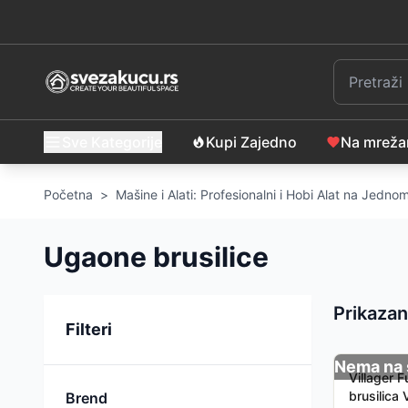
Sve Kategorije
Kupi Zajedno
Na mrež
Početna
>
Mašine i Alati: Profesionalni i Hobi Alat na Jedn
Ugaone brusilice
Prikazan
Sortiranje
Filteri
Nema na 
Villager 
brusilica
Brend