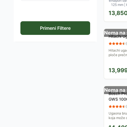
◈
Napon bate
125 mm | K
13,85
Primeni Filtere
Nema na 
Hitachi U
(
Hitachi uga
ploče preč
13,99
Nema na 
Bosch Pro
GWS 100
(
Ugaona bru
koja može d
strane. Pre