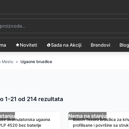
ama
Noviteti
Sada na Akciji
Brendovi
Blo
om Mestu
>
Ugaone brusilice
o 1-
21
od
214
rezultata
 proizvoda
stanju
Nema na stanju
Fuse akumulatorska ugaona
Bosch Texoro Brusilica za kri
 VLP 4520 bez baterije
profilisane i površine sa stru