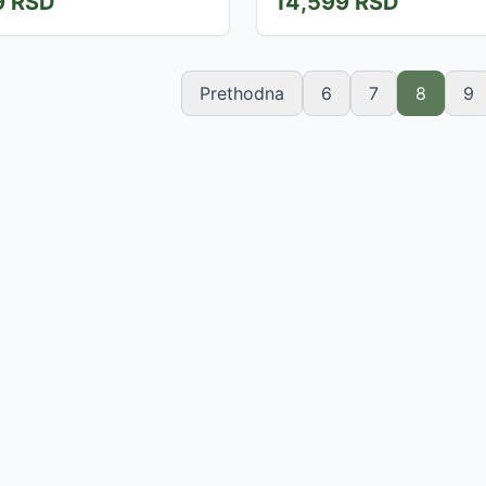
9
RSD
14,599
RSD
Prethodna
6
7
8
9