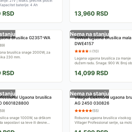
rije: 21V | Maks. prečnik ploče:
apacitet baterije: 4 Ah
0
RSD
13,960
RSD
stanju
Nema na stanju
gaona brusilica G23ST-WA
DeWalt ugaona brusilica mala
DWE4157
69
)
(
10
)
ona brusilica snage 2000W, za
nika 230 mm.
Lagana ugaona brusilica za manje 
dužem radu. Snaga: 900 W. Broj ob
praznom hodu: 11.800 min-1. Prečn
9
RSD
14,099
RSD
125 mm
stanju
Nema na stanju
fessional Ugaona brusilica
Villager Električna ugaona bru
0 0601828800
AG 2450 030826
59
)
(
55
)
silica snage 1000W, sa drškom
Robusna ugaona brusilica visokog k
a sepostavi sa leve ili desne
Villager Professional serije, sa mo
čnik diska 125 mm.
2450W. Koristi diskove prečnika 