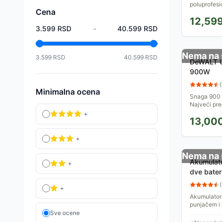
poluprofesi
Cena
ručka se mož
12,59
olakšava nj
3.599
RSD
-
40.599
RSD
Nema na 
3.599
RSD
40.599
RSD
DeWALT U
900W
(
Minimalna ocena
Snaga 900 W
Najveći pre
Blokada vra
+
13,00
se istroše če
+
Nema na 
Akumulato
+
dve bater
(
+
Akumulators
punjačem i 
Brusilica je
Sve ocene
reznih ploča 