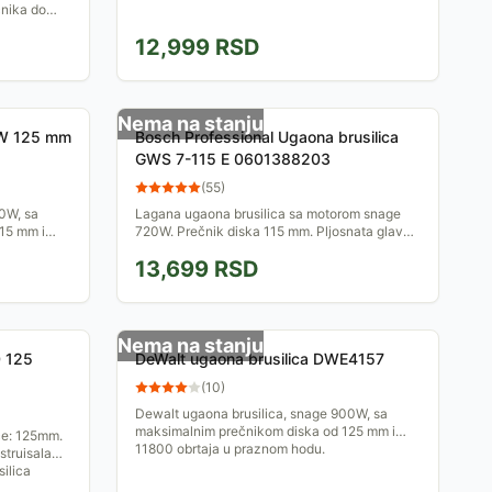
čnika do
garantuje
12,999
RSD
Nema na stanju
0W 125 mm
Bosch Professional Ugaona brusilica
GWS 7-115 E 0601388203
(
55
)
0W, sa
Lagana ugaona brusilica sa motorom snage
15 mm i
720W. Prečnik diska 115 mm. Pljosnata glava
prenosnika za udoban rad i na uskim mestima.
13,699
RSD
Nema na stanju
0 125
DeWalt ugaona brusilica DWE4157
(
10
)
Dewalt ugaona brusilica, snage 900W, sa
maksimalnim prečnikom diska od 125 mm i
če: 125mm.
11800 obrtaja u praznom hodu.
struisala
silica