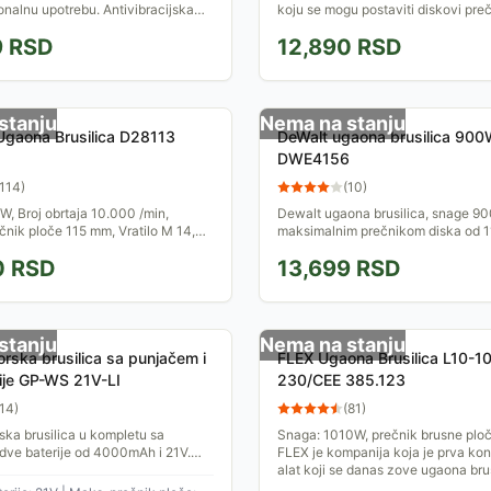
onalnu upotrebu. Antivibracijska
koju se mogu postaviti diskovi pre
e postaviti u tri pozicije što
115mm. Ergonomski dizajn kućišta 
9
RSD
12,890
RSD
enu...
udoban rad.
stanju
Nema na stanju
gaona Brusilica D28113
DeWalt ugaona brusilica 90
DWE4156
114
)
(
10
)
, Broj obrtaja 10.000 /min,
Dewalt ugaona brusilica, snage 90
čnik ploče 115 mm, Vratilo M 14,
maksimalnim prečnikom diska od 1
tila, Automatski se isključuje kada
11800 obrtaja u praznom hodu.
0
RSD
13,699
RSD
tkice,...
stanju
Nema na stanju
rska brusilica sa punjačem i
FLEX Ugaona Brusilica L10-1
ije GP-WS 21V-LI
230/CEE 385.123
14
)
(
81
)
ka brusilica u kompletu sa
Snaga: 1010W, prečnik brusne plo
dve baterije od 4000mAh i 21V.
FLEX je kompanija koja je prva kon
 dizajnirana za prihvat brusnih i
alat koji se danas zove ugaona bru
čiji je...