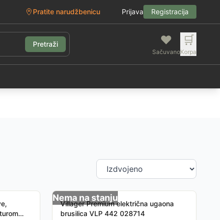
Pratite narudžbenicu
Prijava
Registracija
❤️
🛒
Pretraži
Sačuvano
Korpa
g
Nema na stanju
ve,
Villager Premium električna ugaona
kturom
brusilica VLP 442 028714