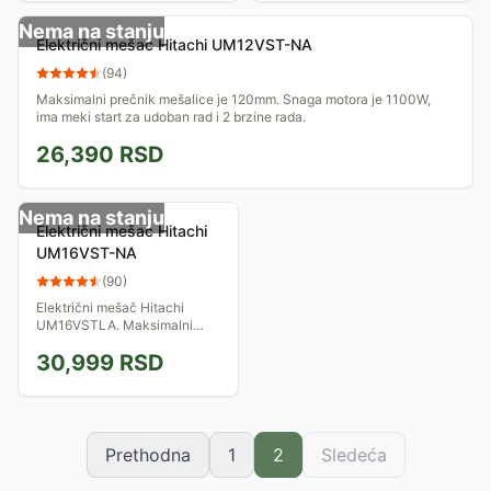
Nema na stanju
Električni mešač Hitachi UM12VST-NA
(
94
)
Maksimalni prečnik mešalice je 120mm. Snaga motora je 1100W,
ima meki start za udoban rad i 2 brzine rada.
26,390
RSD
Nema na stanju
Električni mešač Hitachi
UM16VST-NA
(
90
)
Električni mešač Hitachi
UM16VSTLA. Maksimalni
prečnik mešalice je 160mm.
30,999
RSD
Snaga motora je 1500W, ima
meki start za komforan rad i 2
brzine rada.
Prethodna
1
2
Sledeća