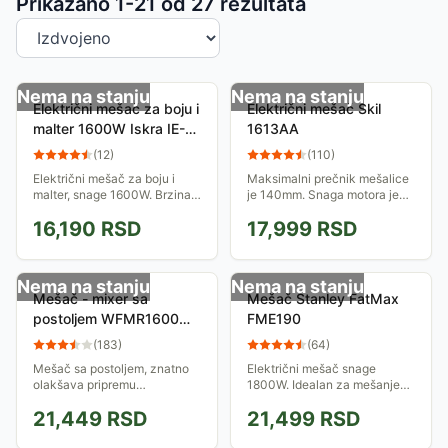
Sortiranje proizvoda
Prikazano 1-
21
od
27
rezultata
Nema na stanju
Nema na stanju
Električni mešač za boju i
Električni mešač Skil
malter 1600W Iskra IE-
1613AA
MM1600
(
12
)
(
110
)
Električni mešač za boju i
Maksimalni prečnik mešalice
malter, snage 1600W. Brzina
je 140mm. Snaga motora je
rada je podesiva u dva
1400W, sa promenljivom
16,190
RSD
17,999
RSD
stepena. Ergonomski
brzinom rada.
dizajnirana gumirana drška za
manje zamaranje pri...
Nema na stanju
Nema na stanju
Mešač - mixer sa
Mešač Stanley FatMax
postoljem WFMR1600
FME190
71516500
(
183
)
(
64
)
Mešač sa postoljem, znatno
Električni mešač snage
olakšava pripremu
1800W. Idealan za mešanje
gradjevinskog i molerskog
farbe, poludisperzije, lepka za
21,449
RSD
21,499
RSD
materjala
stiropor ili tapete...