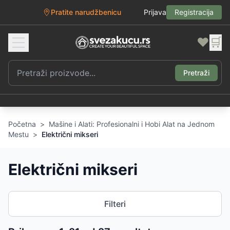
Pratite narudžbenicu
Prijava
Registracija
❤️
🛒
Pretraži
Početna
>
Mašine i Alati: Profesionalni i Hobi Alat na Jednom
Mestu
>
Električni mikseri
Električni mikseri
Filteri